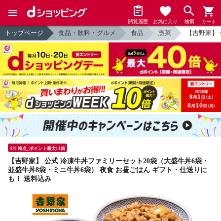
閲覧履歴
お気に入り
検索
カート
トップページ
食品・飲料・グルメ
食品
惣菜
【吉野家】 
8/9 時点_ポイント最大11倍
【吉野家】 公式 冷凍牛丼ファミリーセット20袋（大盛牛丼6袋・
並盛牛丼8袋・ミニ牛丼6袋） 夜食 お昼ごはん ギフト・仕送りに
も！ 送料込み