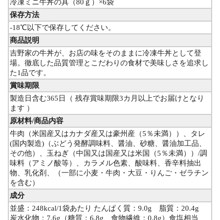
冷凍ミニ牛丼の具（80ｇ）×6袋
保存方法
-18℃以下で保存してください。
商品説明
吉野家の牛丼が、お店の味をそのままに冷凍牛丼として登
場。徹底した品質管理とこだわりの食材で美味しさを追求し
た1品です。
賞味期限
製造日含む365日（ 残存賞味期限3カ月以上でお届けとなり
ます ）
原材料/商品内容
牛肉（米国産又はカナダ産又は豪州産（5％未満））、タレ
(国内製造)（ぶどう発酵調味料、醤油、砂糖、醤油加工品、
その他）、玉ねぎ（中国又は国産又は米国（5％未満））/調
味料（アミノ酸等）、カラメル色素、酸味料、香辛料抽出
物、乳化剤、（一部に小麦・牛肉・大豆・りんご・ゼラチン
を含む）
成分
並盛：248kcal/1袋あたり たんぱく質：9.0g 脂質：20.4g
炭水化物：7.6g（糖質：6.8g、食物繊維：0.8g）食塩相当