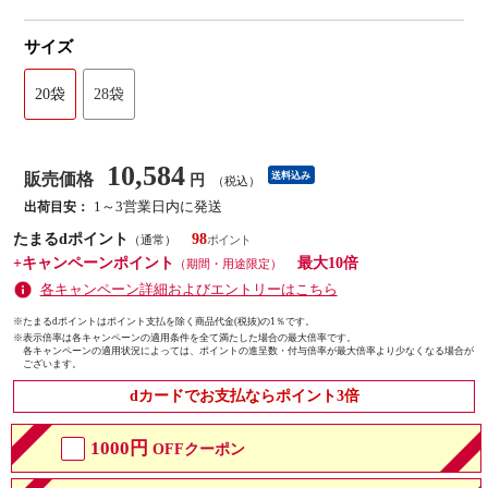
サイズ
20袋
28袋
10,584
販売価格
送料込み
円
（税込）
1～3営業日内に発送
出荷目安：
たまるdポイント
98
（通常）
+キャンペーンポイント
最大10倍
（期間・用途限定）
各キャンペーン詳細およびエントリーはこちら
※たまるdポイントはポイント支払を除く商品代金(税抜)の1％です。
※
表示倍率は各キャンペーンの適用条件を全て満たした場合の最大倍率です。
各キャンペーンの適用状況によっては、ポイントの進呈数・付与倍率が最大倍率より少なくなる場合が
ございます。
dカードでお支払ならポイント3倍
1000円
OFFクーポン