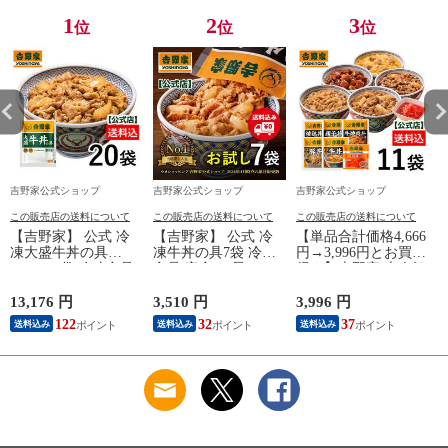
1
2
3
位
位
位
吉野家公式ショップ
吉野家公式ショップ
吉野家公式ショップ
この販売店の送料について
この販売店の送料について
この販売店の送料について
【吉野家】 公式 冷
【吉野家】 公式 冷
【単品合計価格4,666
凍大盛牛丼の具
凍牛丼の具7袋 冷凍
円→3,996円とお買
160g×20袋 冷凍食品
食品 夜食 お昼ごは
得！】吉野家 大人気
夜食 お昼ごはん ギ
ん ギフト・仕送りに
6品11袋セット（牛丼
フト・仕送りにも！
も！ 送料込み
2袋・豚丼2袋・牛焼
13,176 円
3,510 円
3,996 円
6
送料込み
肉丼2袋 ・焼鶏丼2
122
32
37
送料込み
送料込み
送料込み
袋・親子丼2袋・紅生
姜1袋）福袋 冷凍食
品 夜食 お昼ごはん
ギフト・仕送りに
も！