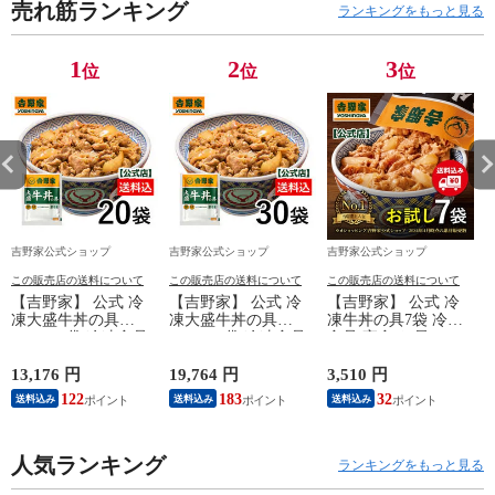
売れ筋ランキング
ランキングをもっと見る
1
2
3
位
位
位
吉野家公式ショップ
吉野家公式ショップ
吉野家公式ショップ
この販売店の送料について
この販売店の送料について
この販売店の送料について
【吉野家】 公式 冷
【吉野家】 公式 冷
【吉野家】 公式 冷
凍大盛牛丼の具
凍大盛牛丼の具
凍牛丼の具7袋 冷凍
160g×20袋 冷凍食品
160g×30袋 冷凍食品
食品 夜食 お昼ごは
夜食 お昼ごはん ギ
夜食 お昼ごはん ギ
ん ギフト・仕送りに
フト・仕送りにも！
フト・仕送りにも！
も！ 送料込み
13,176 円
19,764 円
3,510 円
6
送料込み
送料込み
122
183
32
送料込み
送料込み
送料込み
人気ランキング
ランキングをもっと見る