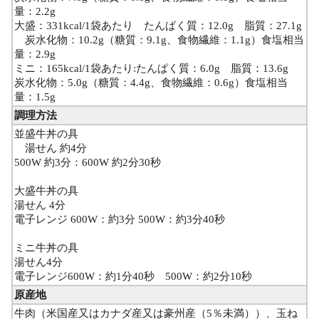
量：2.2g
大盛：331kcal/1袋あたり たんぱく質：12.0g 脂質：27.1g
炭水化物：10.2g（糖質：9.1g、食物繊維：1.1g）食塩相当
量：2.9g
ミニ：165kcal/1袋あたり:たんぱく質：6.0g 脂質：13.6g
炭水化物：5.0g（糖質：4.4g、食物繊維：0.6g）食塩相当
量：1.5g
調理方法
並盛牛丼の具
湯せん 約4分
500W 約3分：600W 約2分30秒
大盛牛丼の具
湯せん 4分
電子レンジ 600W：約3分 500W：約3分40秒
ミニ牛丼の具
湯せん4分
電子レンジ600W：約1分40秒 500W：約2分10秒
原産地
牛肉（米国産又はカナダ産又は豪州産（5％未満））、玉ね