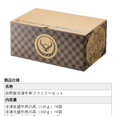
製品仕様
名称
吉野家冷凍牛丼ファミリーセット
内容量
冷凍並盛牛丼の具（120ｇ）×8袋
冷凍大盛牛丼の具（160ｇ）×6袋