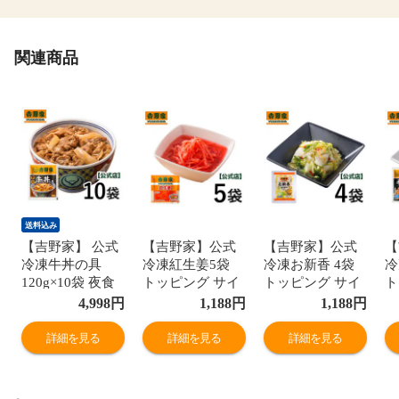
関連商品
送料込み
【吉野家】 公式
【吉野家】公式
【吉野家】公式
【
冷凍牛丼の具
冷凍紅生姜5袋
冷凍お新香 4袋
冷
120g×10袋 夜食
トッピング サイ
トッピング サイ
ト
お昼ごはん ギフ
ドメニュー 薬味
ドメニュー 薬味
ド
4,998
円
1,188
円
1,188
円
ト・仕送りに
牛丼 夜食 お昼ご
漬物 牛丼 夜食
漬
も！ 送料込み
はん
お昼ごはん
お
詳細を見る
詳細を見る
詳細を見る