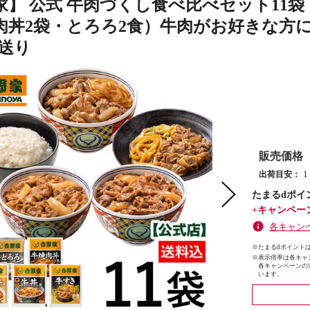
家】 公式 牛肉づくし食べ比べセット11袋
肉丼2袋・とろろ2食）牛肉がお好きな方に
仕送り
販売価格
出荷目安：
たまるdポイ
+キャンペー
各キャン
※たまるdポイントは
※
表示倍率は各キャ
各キャンペーンの
います。