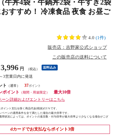
（牛丼4袋・牛鍋丼2袋・牛すき2袋
おすすめ！ 冷凍食品 夜食 お昼ご
4.0
(1件)
販売店：吉野家公式ショップ
この販売店の送料について
3,996
送料込み
円
（税込）
1～3営業日内に発送
ント
37
（通常）
ンポイント
最大10倍
（期間・用途限定）
ペーン詳細およびエントリーはこちら
ポイント支払を除く商品代金(税抜)の1％です。
ンペーンの適用条件を全て満たした場合の最大倍率です。
適用状況によっては、ポイントの進呈数・付与倍率が最大倍率より少なくなる場合がござ
dカードでお支払ならポイント3倍