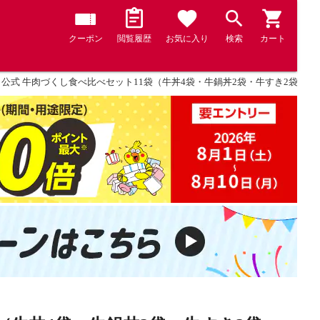
クーポン
閲覧履歴
お気に入り
検索
カート
 公式 牛肉づくし食べ比べセット11袋（牛丼4袋・牛鍋丼2袋・牛すき2袋 ・