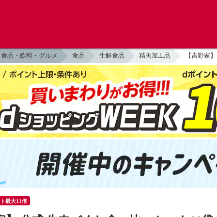
食品・飲料・グルメ
食品
生鮮食品
精肉加工品
【吉野家】
ント最大11倍