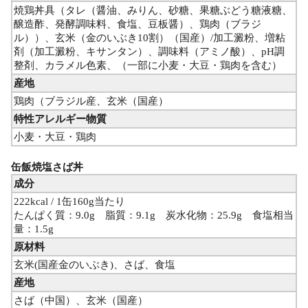
焼鶏丼具（タレ（醤油、みりん、砂糖、果糖ぶどう糖液糖、
醸造酢、発酵調味料、食塩、豆板醤）、鶏肉（ブラジ
ル））、玄米（金のいぶき10割）（国産）/加工澱粉、増粘
剤（加工澱粉、キサンタン）、調味料（アミノ酸）、pH調
整剤、カラメル色素、（一部に小麦・大豆・鶏肉を含む）
産地
鶏肉（ブラジル産、玄米（国産）
特性アレルギー物質
小麦・大豆・鶏肉
缶飯焼塩さば丼
成分
222kcal / 1缶160g当たり
たんぱく質：9.0g 脂質：9.1g 炭水化物：25.9g 食塩相当
量：1.5g
原材料
玄米(国産金のいぶき)、さば、食塩
産地
さば（中国）、玄米（国産）