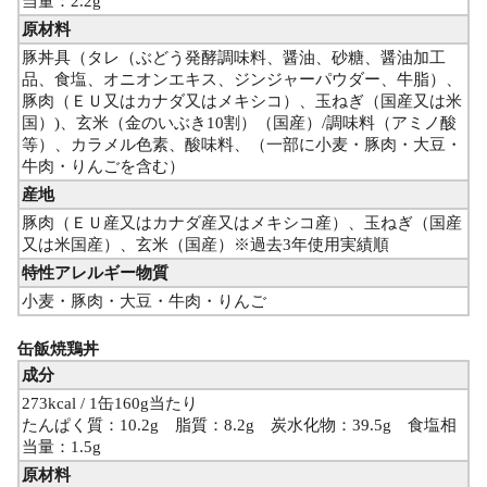
当量：2.2g
原材料
豚丼具（タレ（ぶどう発酵調味料、醤油、砂糖、醤油加工
品、食塩、オニオンエキス、ジンジャーパウダー、牛脂）、
豚肉（ＥＵ又はカナダ又はメキシコ）、玉ねぎ（国産又は米
国）)、玄米（金のいぶき10割）（国産）/調味料（アミノ酸
等）、カラメル色素、酸味料、（一部に小麦・豚肉・大豆・
牛肉・りんごを含む）
産地
豚肉（ＥＵ産又はカナダ産又はメキシコ産）、玉ねぎ（国産
又は米国産）、玄米（国産）※過去3年使用実績順
特性アレルギー物質
小麦・豚肉・大豆・牛肉・りんご
缶飯焼鶏丼
成分
273kcal / 1缶160g当たり
たんぱく質：10.2g 脂質：8.2g 炭水化物：39.5g 食塩相
当量：1.5g
原材料