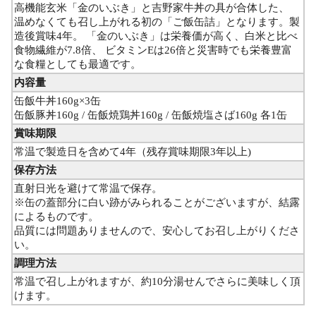
高機能玄米「金のいぶき」と吉野家牛丼の具が合体した、
温めなくても召し上がれる初の「ご飯缶詰」となります。製
造後賞味4年。 「金のいぶき」は栄養価が高く、白米と比べ
食物繊維が7.8倍、 ビタミンEは26倍と災害時でも栄養豊富
な食糧としても最適です。
内容量
缶飯牛丼160g×3缶
缶飯豚丼160g / 缶飯焼鶏丼160g / 缶飯焼塩さば160g 各1缶
賞味期限
常温で製造日を含めて4年（残存賞味期限3年以上)
保存方法
直射日光を避けて常温で保存。
※缶の蓋部分に白い跡がみられることがございますが、結露
によるものです。
品質には問題ありませんので、安心してお召し上がりくださ
い。
調理方法
常温で召し上がれますが、約10分湯せんでさらに美味しく頂
けます。