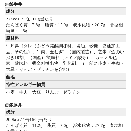
缶飯牛丼
成分
274kcal / 1缶160g当たり
たんぱく質：7.8g 脂質：15.9g 炭水化物：26.7g 食塩相
当量：1.6g
原材料
牛丼具［タレ（ぶどう発酵調味料、醤油、砂糖、醤油加工
品、その他）、牛肉、玉ねぎ］（国内製造）、玄米（金のい
ぶき10割）（国産）/調味料（アミノ酸等）、カラメル色
素、酸味料、香辛料抽出物、乳化剤、（一部に小麦・牛肉・
大豆・りんご・ゼラチンを含む）
産地
特性アレルギー物質
小麦・牛肉・大豆・りんご・ゼラチン
缶飯豚丼
成分
209kcal/ 1缶160g当たり
たんぱく質：11.2g 脂質：7.0g 炭水化物：27.7g 食塩相