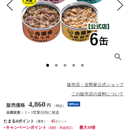
販売店：吉野家公式ショップ
この販売店の送料について
4,860
販売価格
送料込み
円
（税込）
1～3営業日内に発送
出荷目安：
たまるdポイント
45
（通常）
+キャンペーンポイント
最大10倍
（期間・用途限定）