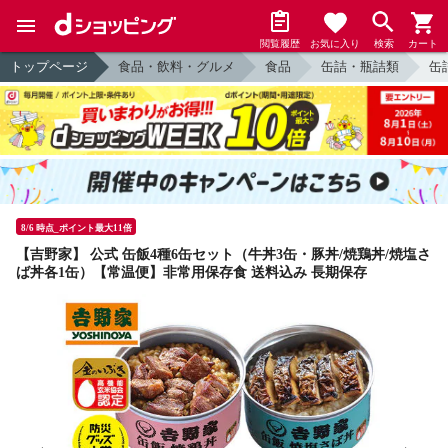
閲覧履歴
お気に入り
検索
カート
トップページ
食品・飲料・グルメ
食品
缶詰・瓶詰類
缶
8/6 時点_ポイント最大11倍
【吉野家】 公式 缶飯4種6缶セット（牛丼3缶・豚丼/焼鶏丼/焼塩さ
ば丼各1缶）【常温便】非常用保存食 送料込み 長期保存