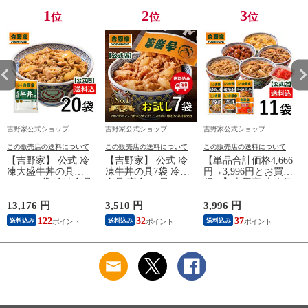
1
2
3
位
位
位
吉野家公式ショップ
吉野家公式ショップ
吉野家公式ショップ
この販売店の送料について
この販売店の送料について
この販売店の送料について
【吉野家】 公式 冷
【吉野家】 公式 冷
【単品合計価格4,666
凍大盛牛丼の具
凍牛丼の具7袋 冷凍
円→3,996円とお買
160g×20袋 冷凍食品
食品 夜食 お昼ごは
得！】吉野家 大人気
夜食 お昼ごはん ギ
ん ギフト・仕送りに
6品11袋セット（牛丼
フト・仕送りにも！
も！ 送料込み
2袋・豚丼2袋・牛焼
13,176 円
3,510 円
3,996 円
6
送料込み
肉丼2袋 ・焼鶏丼2
122
32
37
送料込み
送料込み
送料込み
袋・親子丼2袋・紅生
姜1袋）福袋 冷凍食
品 夜食 お昼ごはん
ギフト・仕送りに
も！