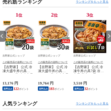
売れ筋ランキング
ランキングをもっと見る
1
2
3
位
位
位
吉野家公式ショップ
吉野家公式ショップ
吉野家公式ショップ
この販売店の送料について
この販売店の送料について
この販売店の送料について
【吉野家】 公式 冷
【吉野家】 公式 冷
【吉野家】 公式 冷
凍大盛牛丼の具
凍大盛牛丼の具
凍牛丼の具7袋 冷凍
160g×20袋 冷凍食品
160g×30袋 冷凍食品
食品 夜食 お昼ごは
夜食 お昼ごはん ギ
夜食 お昼ごはん ギ
ん ギフト・仕送りに
フト・仕送りにも！
フト・仕送りにも！
も！ 送料込み
13,176 円
19,764 円
3,510 円
6
送料込み
送料込み
122
183
32
送料込み
送料込み
送料込み
人気ランキング
ランキングをもっと見る