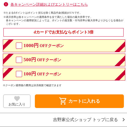
各キャンペーン詳細およびエントリーはこちら
※たまるdポイントはポイント支払を除く商品代金(税抜)の1％です。
※
表示倍率は各キャンペーンの適用条件を全て満たした場合の最大倍率です。
各キャンペーンの適用状況によっては、ポイントの進呈数・付与倍率が最大倍率より少なくなる場合が
ございます。
dカードでお支払ならポイント3倍
1000円
OFFクーポン
500円
OFFクーポン
100円
OFFクーポン
※クーポン適用後の費用は決済画面で確認できます
shopping_cart
カートに入れる
お気に入り
吉野家公式ショップ トップに戻る