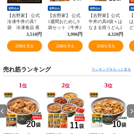
送料込み
送料込み
送料込み
送
【吉野家】 公式
【吉野家】 公式
【吉野家】公式
【
冷凍牛丼の具7
1週間おためし9
牛丼の具8袋＋は
は
袋 冷凍食品 夜
袋セット（牛丼2
なまる焼うどん2
ど
食 お昼ごはん ギ
袋・豚丼1袋・牛
袋【冷凍】冷凍
セ
3,510
円
3,996
円
4,320
円
フト・仕送りに
すき1袋 ・豚し
食品 送料込み レ
/
も！ 送料込み
ょうが焼1袋・親
ンジ調理
食
詳細を見る
詳細を見る
詳細を見る
子丼1袋・牛肉焼
凍
きそば2食・紅生
姜1袋）初めての
売れ筋ランキング
方におもおすす
ランキングをもっと見る
め！ 冷凍食品 夜
食 お昼ごはん 仕
1
2
3
位
位
位
送り