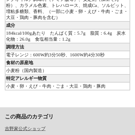
粉）、カラメル色素、トレハロース、焼成Ca、ソルビット、
増粘多糖類、香料、（一部に小麦・卵・えび・牛肉・ごま・
大豆・鶏肉・豚肉を含む）
成分
184kcal/100gあたり たんぱく質：5.7g 脂質：6.4g 炭水
化物：26.0g 食塩相当量：1.2g
調理方法
電子レンジ：600W約3分50秒、1600W約4分30秒
食材の原産地
小麦粉（国内製造）
特定アレルギー物質
小麦・卵・えび・牛肉・ごま・大豆・鶏肉・豚肉
この商品のカテゴリ
吉野家公式ショップ