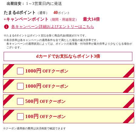
1～3営業日内に発送
出荷目安：
たまるdポイント
40
（通常）
+キャンペーンポイント
最大14倍
（期間・用途限定）
各キャンペーン詳細およびエントリーはこちら
※たまるdポイントはポイント支払を除く商品代金(税抜)の1％です。
※
表示倍率は各キャンペーンの適用条件を全て満たした場合の最大倍率です。
各キャンペーンの適用状況によっては、ポイントの進呈数・付与倍率が最大倍率より少なくなる場合が
ございます。
dカードでお支払ならポイント3倍
1000円
OFFクーポン
1000円
OFFクーポン
500円
OFFクーポン
100円
OFFクーポン
※クーポン適用後の費用は決済画面で確認できます