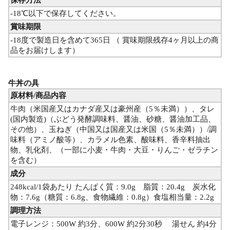
保存方法
-18℃以下で保存してください。
賞味期限
-18度で製造日を含めて365日 （ 賞味期限残存4ヶ月以上の商
品をお届けします）
牛丼の具
原材料/商品内容
牛肉（米国産又はカナダ産又は豪州産（5％未満））、タレ
(国内製造)（ぶどう発酵調味料、醤油、砂糖、醤油加工品、
その他）、玉ねぎ（中国又は国産又は米国（5％未満））/調
味料（アミノ酸等）、カラメル色素、酸味料、香辛料抽出
物、乳化剤、（一部に小麦・牛肉・大豆・りんご・ゼラチン
を含む）
成分
248kcal/1袋あたり たんぱく質：9.0g 脂質：20.4g 炭水化
物：7.6g（糖質：6.8g、食物繊維：0.8g）食塩相当量：2.2g
調理方法
電子レンジ：500W 約3分、600W 約2分30秒 湯せん 約4分