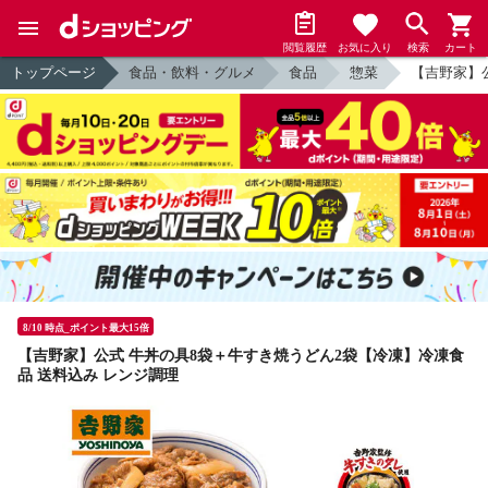
閲覧履歴
お気に入り
検索
カート
トップページ
食品・飲料・グルメ
食品
惣菜
【吉野家】
8/10 時点_ポイント最大15倍
【吉野家】公式 牛丼の具8袋＋牛すき焼うどん2袋【冷凍】冷凍食
品 送料込み レンジ調理