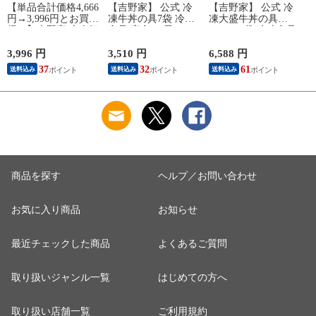
【単品合計価格4,666
【吉野家】 公式 冷
【吉野家】 公式 冷
円→3,996円とお買
凍牛丼の具7袋 冷凍
凍大盛牛丼の具
得！】吉野家 大人気
食品 夜食 お昼ごは
160g×10袋 冷凍食品
6品11袋セット（牛丼
ん ギフト・仕送りに
夜食 お昼ごはん ギ
2袋・豚丼2袋・牛焼
も！ 送料込み
フト・仕送りにも！
3,996 円
3,510 円
6,588 円
9
肉丼2袋 ・焼鶏丼2
37
32
61
送料込み
送料込み
送料込み
袋・親子丼2袋・紅生
姜1袋）福袋 冷凍食
品 夜食 お昼ごはん
ギフト・仕送りに
も！
商品を探す
ヘルプ／お問い合わせ
お気に入り商品
お知らせ
最近チェックした商品
よくあるご質問
取り扱いジャンル一覧
はじめての方へ
取り扱い店舗一覧
ご利用規約