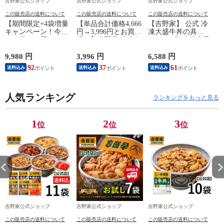
吉野家公式ショップ
吉野家公式ショップ
吉野家公式ショップ
この販売店の送料について
この販売店の送料について
この販売店の送料について
【期間限定+4袋増量
【単品合計価格4,666
【吉野家】 公式 冷
キャンペーン！今だ
円→3,996円とお買
凍大盛牛丼の具
け24袋でお届け 8/11
得！】吉野家 大人気
160g×10袋 冷凍食品
まで】【吉野家】 公
6品11袋セット（牛丼
夜食 お昼ごはん ギ
式 冷凍牛丼の具
2袋・豚丼2袋・牛焼
フト・仕送りにも！
9,980 円
3,996 円
6,588 円
3
120g×20袋 夜食 お昼
肉丼2袋 ・焼鶏丼2
92
37
61
送料込み
送料込み
送料込み
ごはん ギフト・仕送
袋・親子丼2袋・紅生
りにも！ 送料込み
姜1袋）福袋 冷凍食
品 夜食 お昼ごはん
人気ランキング
ギフト・仕送りに
ランキングをもっと見る
も！
1
2
3
位
位
位
吉野家公式ショップ
吉野家公式ショップ
吉野家公式ショップ
この販売店の送料について
この販売店の送料について
この販売店の送料について