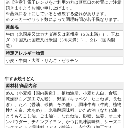
※【注意】電子レンジをご利用の方は蒸気口の位置にご注意
頂きますようお願い申し上げます。
※蒸気口を下にしていると破裂する恐れがあります。
※メーカーやワット数によって調理時間が若干異なります。
原産地
牛肉（米国産又はカナダ産又は豪州産（5％未満））、玉ね
ぎ（中国又は国産又は米国（5％未満））、タレ（国内製
造）
特定アレルギー物質
小麦・牛肉・大豆・りんご・ゼラチン
牛すき焼うどん
原材料/商品内容
めん（小麦粉【国内製造】、植物油脂、小麦たん白、食塩、
乾燥卵白／加工でん粉）、野菜（キャベツ、たまねぎ、長ね
ぎ）、たれ（醤油、砂糖、その他）、調味牛肉（牛肉、植物
性たん白、水あめ）、米発酵調味料、いため油（なたね油、
とうもろこし油、ごま油）、なたね油、砂糖、生姜、オニオ
ンパウダー、チキンブイヨン、かつお風味調味料、シーズニ
ングオイル／調味料（アミノ酸等）、安定剤（加工でん