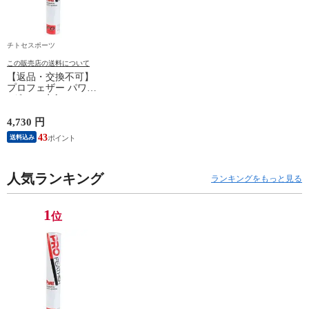
チトセスポーツ
この販売店の送料について
【返品・交換不可】
プロフェザー パワー
1ダース 水鳥シャト
ルコック POWER
PF-6010 2025SS バド
4,730 円
ミントンシャトル 羽
43
送料込み
根 12個入
人気ランキング
ランキングをもっと見る
1
位