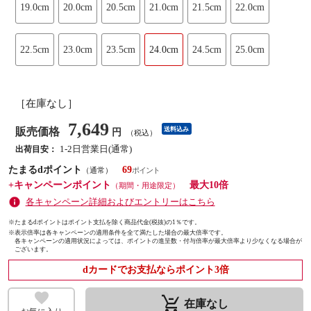
19.0cm
20.0cm
20.5cm
21.0cm
21.5cm
22.0cm
22.5cm
23.0cm
23.5cm
24.0cm
24.5cm
25.0cm
［在庫なし］
7,649
販売価格
送料込み
円
（税込）
1-2日営業日(通常)
出荷目安：
たまるdポイント
69
（通常）
+キャンペーンポイント
最大10倍
（期間・用途限定）
各キャンペーン詳細およびエントリーはこちら
※たまるdポイントはポイント支払を除く商品代金(税抜)の1％です。
※
表示倍率は各キャンペーンの適用条件を全て満たした場合の最大倍率です。
各キャンペーンの適用状況によっては、ポイントの進呈数・付与倍率が最大倍率より少なくなる場合が
ございます。
dカードでお支払ならポイント3倍
remove_shopping_cart
在庫なし