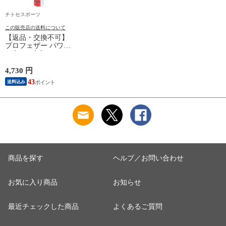
チトセスポーツ
この販売店の送料について
【返品・交換不可】
プロフェザー パワー
1ダース 水鳥シャト
ルコック POWER
PF-6010 2025SS バド
4,730 円
ミントンシャトル 羽
43
送料込み
根 12個入
商品を探す
ヘルプ／お問い合わせ
お気に入り商品
お知らせ
最近チェックした商品
よくあるご質問