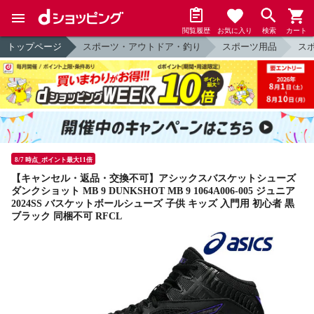
閲覧履歴
お気に入り
検索
カート
トップページ
スポーツ・アウトドア・釣り
スポーツ用品
ス
8/7 時点_ポイント最大11倍
【キャンセル・返品・交換不可】アシックスバスケットシューズ
ダンクショット MB 9 DUNKSHOT MB 9 1064A006-005 ジュニア
2024SS バスケットボールシューズ 子供 キッズ 入門用 初心者 黒
ブラック 同梱不可 RFCL