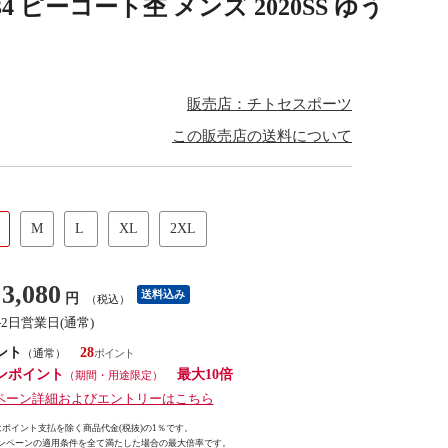
 ピーコート杢 メンズ 2020SS ゆう
販売店：チトセスポーツ
この販売店の送料について
M
L
XL
2XL
3,080
送料込み
円
（税込）
-2日営業日(通常)
ント
28
（通常）
ンポイント
最大10倍
（期間・用途限定）
ペーン詳細およびエントリーはこちら
ポイント支払を除く商品代金(税抜)の1％です。
ンペーンの適用条件を全て満たした場合の最大倍率です。