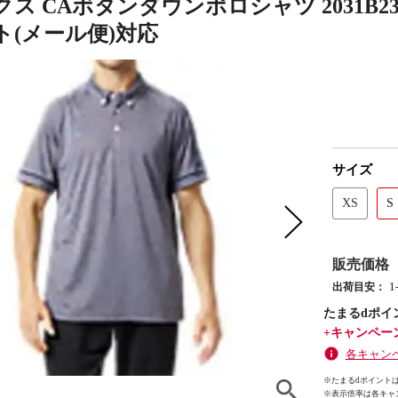
ス CAボタンダウンポロシャツ 2031B234
ト(メール便)対応
サイズ
XS
S
販売価格
1
出荷目安：
たまるdポイ
+キャンペー
各キャン
※たまるdポイントは
※
表示倍率は各キャ