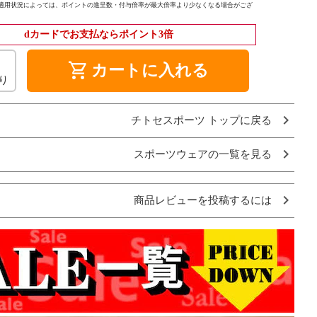
適用状況によっては、ポイントの進呈数・付与倍率が最大倍率より少なくなる場合がござ
dカードでお支払ならポイント3倍
shopping_cart
カートに入れる
り
チトセスポーツ トップに戻る
スポーツウェアの一覧を見る
商品レビューを投稿するには