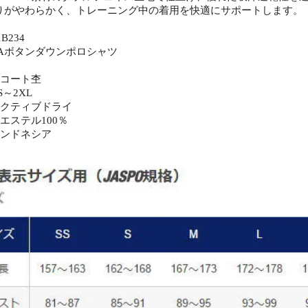
りがやわらかく、トレーニング中の着用を快適にサポートします。
B234
CAボタンダウンポロシャツ
ーコート杢
～2XL
アクティブドライ
エステル100％
インドネシア