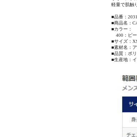
軽量で肌触
■品番：2031
■商品名：
■カラー：
400：ピ
■サイズ：XS
■素材名：
■品質：ポリ
■生産地：