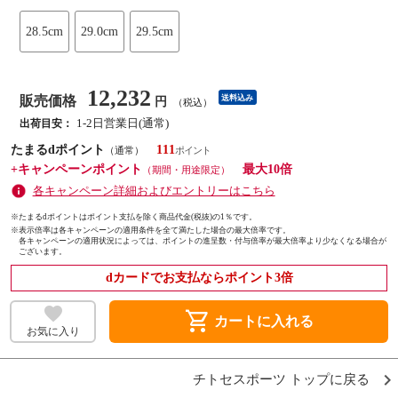
28.5cm
29.0cm
29.5cm
12,232
販売価格
送料込み
円
（税込）
1-2日営業日(通常)
出荷目安：
たまるdポイント
111
（通常）
+キャンペーンポイント
最大10倍
（期間・用途限定）
各キャンペーン詳細およびエントリーはこちら
※たまるdポイントはポイント支払を除く商品代金(税抜)の1％です。
※
表示倍率は各キャンペーンの適用条件を全て満たした場合の最大倍率です。
各キャンペーンの適用状況によっては、ポイントの進呈数・付与倍率が最大倍率より少なくなる場合が
ございます。
dカードでお支払ならポイント3倍
shopping_cart
カートに入れる
お気に入り
チトセスポーツ トップに戻る