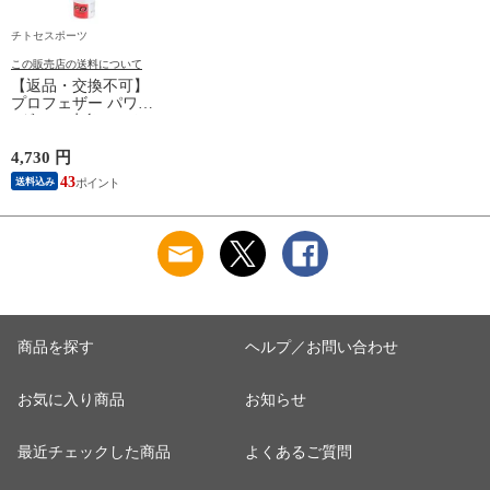
チトセスポーツ
この販売店の送料について
【返品・交換不可】
プロフェザー パワー
1ダース 水鳥シャト
ルコック POWER
PF-6010 2025SS バド
4,730 円
ミントンシャトル 羽
43
送料込み
根 12個入
商品を探す
ヘルプ／お問い合わせ
お気に入り商品
お知らせ
最近チェックした商品
よくあるご質問