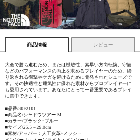
商品情報
レビュー
大会で勝ち進むため、または機敏性、素早い方向転換、守備
などのパフォーマンスの向上を求めるプレイヤーのため、繰
り返される衝撃やケガを避けるために開発されたシューズで
す。その快適性と通気性に優れた素材からプロプレイヤーに
も愛用されています。あなたにとって一番重要であるプレイ
に集中できます。
■品番/30F2101
■商品名/シャドウツアー M
■カラー/ブラック･ブルー
■サイズ/25.5～29.0cm
■素材/アッパー：人工皮革+メッシュ
インソール：オーソライト・インソール