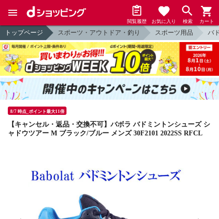
閲覧履歴
お気に入り
検索
カート
トップページ
スポーツ・アウトドア・釣り
スポーツ用品
バ
8/7 時点_ポイント最大11倍
【キャンセル・返品・交換不可】バボラ バドミントンシューズ シ
ャドウツアー M ブラック/ブルー メンズ 30F2101 2022SS RFCL