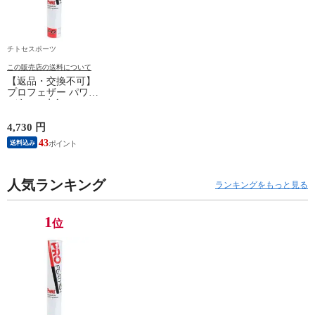
チトセスポーツ
この販売店の送料について
【返品・交換不可】
プロフェザー パワー
1ダース 水鳥シャト
ルコック POWER
PF-6010 2025SS バド
4,730 円
ミントンシャトル 羽
43
送料込み
根 12個入
人気ランキング
ランキングをもっと見る
1
位