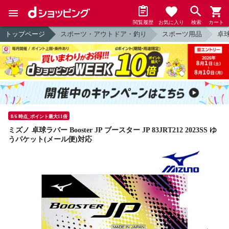
閲覧履歴
お気に入り
検索
カート
トップページ
スポーツ・アウトドア・釣り
スポーツ用品
卓
8/6 時点_ポイント最大11倍
ミズノ 卓球ラバー Booster JP ブースター JP 83JRT212 2023SS ゆ
うパケット(メール便)対応