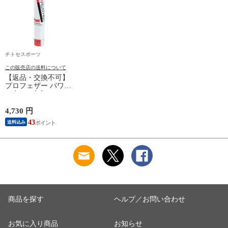
チトセスポーツ
この販売店の送料について
【返品・交換不可】
プロフェザー パワー
1ダース 水鳥シャト
ルコック POWER
PF-6010 2025SS バド
4,730 円
ミントンシャトル 羽
43
送料込み
根 12個入
商品を探す
ヘルプ／お問い合わせ
お気に入り商品
お知らせ