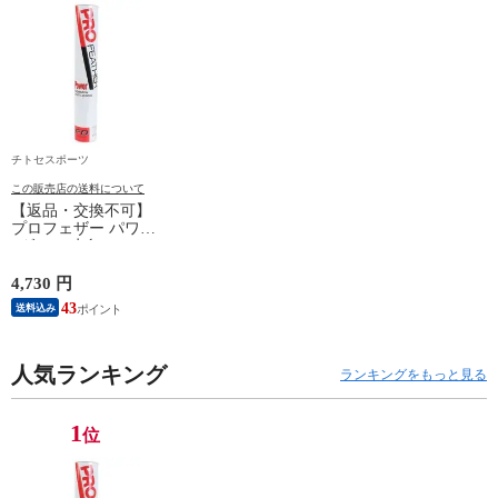
チトセスポーツ
この販売店の送料について
【返品・交換不可】
プロフェザー パワー
1ダース 水鳥シャト
ルコック POWER
PF-6010 2025SS バド
4,730 円
ミントンシャトル 羽
43
送料込み
根 12個入
人気ランキング
ランキングをもっと見る
1
位