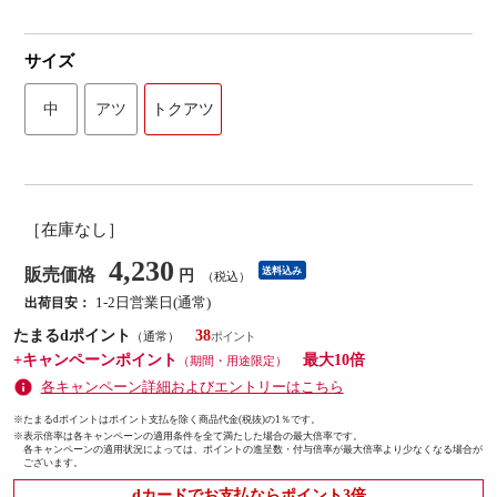
サイズ
中
アツ
トクアツ
［在庫なし］
4,230
販売価格
送料込み
円
（税込）
1-2日営業日(通常)
出荷目安：
たまるdポイント
38
（通常）
+キャンペーンポイント
最大10倍
（期間・用途限定）
各キャンペーン詳細およびエントリーはこちら
※たまるdポイントはポイント支払を除く商品代金(税抜)の1％です。
※
表示倍率は各キャンペーンの適用条件を全て満たした場合の最大倍率です。
各キャンペーンの適用状況によっては、ポイントの進呈数・付与倍率が最大倍率より少なくなる場合が
ございます。
dカードでお支払ならポイント3倍