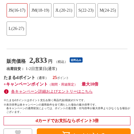
JS(16-17)
JM(18-19)
JL(20-21)
S(22-23)
M(24-25)
L(26-27)
2,833
販売価格
送料込み
円
（税込）
1-2日営業日(通常)
出荷目安：
たまるdポイント
25
（通常）
+キャンペーンポイント
最大10倍
（期間・用途限定）
各キャンペーン詳細およびエントリーはこちら
※たまるdポイントはポイント支払を除く商品代金(税抜)の1％です。
※
表示倍率は各キャンペーンの適用条件を全て満たした場合の最大倍率です。
各キャンペーンの適用状況によっては、ポイントの進呈数・付与倍率が最大倍率より少なくなる場合が
ございます。
dカードでお支払ならポイント3倍