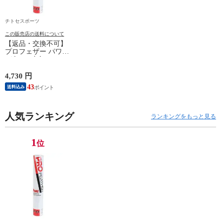
チトセスポーツ
この販売店の送料について
【返品・交換不可】
プロフェザー パワー
1ダース 水鳥シャト
ルコック POWER
PF-6010 2025SS バド
4,730 円
ミントンシャトル 羽
43
送料込み
根 12個入
人気ランキング
ランキングをもっと見る
1
位