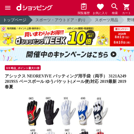
閲覧履歴
お気に入り
検索
カート
トップページ
スポーツ・アウトドア・釣り
スポーツ用品
野
8/8 時点_ポイント最大11倍
アシックス NEOREVIVE バッティング用手袋（両手） 3121A249
2019SS ベースボール ゆうパケット(メール便)対応 2019最新 2019
春夏