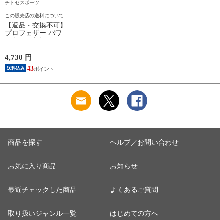
チトセスポーツ
この販売店の送料について
【返品・交換不可】
プロフェザー パワー
1ダース 水鳥シャト
ルコック POWER
PF-6010 2025SS バド
4,730 円
ミントンシャトル 羽
43
送料込み
根 12個入
商品を探す
ヘルプ／お問い合わせ
お気に入り商品
お知らせ
最近チェックした商品
よくあるご質問
取り扱いジャンル一覧
はじめての方へ