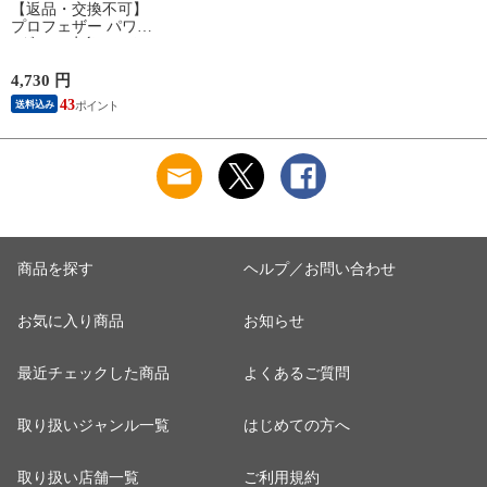
【返品・交換不可】
プロフェザー パワー
1ダース 水鳥シャト
ルコック POWER
PF-6010 2025SS バド
4,730 円
ミントンシャトル 羽
43
送料込み
根 12個入
商品を探す
ヘルプ／お問い合わせ
お気に入り商品
お知らせ
最近チェックした商品
よくあるご質問
取り扱いジャンル一覧
はじめての方へ
取り扱い店舗一覧
ご利用規約