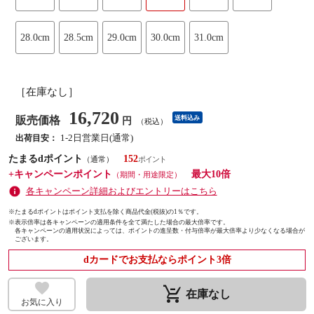
28.0cm
28.5cm
29.0cm
30.0cm
31.0cm
［在庫なし］
16,720
販売価格
送料込み
円
（税込）
1-2日営業日(通常)
出荷目安：
たまるdポイント
152
（通常）
+キャンペーンポイント
最大10倍
（期間・用途限定）
各キャンペーン詳細およびエントリーはこちら
※たまるdポイントはポイント支払を除く商品代金(税抜)の1％です。
※
表示倍率は各キャンペーンの適用条件を全て満たした場合の最大倍率です。
各キャンペーンの適用状況によっては、ポイントの進呈数・付与倍率が最大倍率より少なくなる場合が
ございます。
dカードでお支払ならポイント3倍
remove_shopping_cart
在庫なし
お気に入り