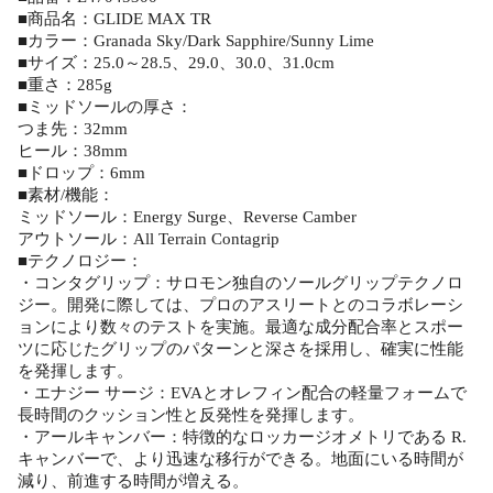
■商品名：GLIDE MAX TR
■カラー：Granada Sky/Dark Sapphire/Sunny Lime
■サイズ：25.0～28.5、29.0、30.0、31.0cm
■重さ：285g
■ミッドソールの厚さ：
つま先：32mm
ヒール：38mm
■ドロップ：6mm
■素材/機能：
ミッドソール：Energy Surge、Reverse Camber
アウトソール：All Terrain Contagrip
■テクノロジー：
・コンタグリップ：サロモン独自のソールグリップテクノロ
ジー。開発に際しては、プロのアスリートとのコラボレーシ
ョンにより数々のテストを実施。最適な成分配合率とスポー
ツに応じたグリップのパターンと深さを採用し、確実に性能
を発揮します。
・エナジー サージ：EVAとオレフィン配合の軽量フォームで
長時間のクッション性と反発性を発揮します。
・アールキャンバー：特徴的なロッカージオメトリである R.
キャンバーで、より迅速な移行ができる。地面にいる時間が
減り、前進する時間が増える。