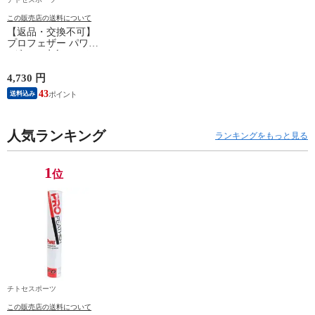
この販売店の送料について
【返品・交換不可】
プロフェザー パワー
1ダース 水鳥シャト
ルコック POWER
PF-6010 2025SS バド
4,730 円
ミントンシャトル 羽
43
送料込み
根 12個入
人気ランキング
ランキングをもっと見る
1
位
チトセスポーツ
この販売店の送料について