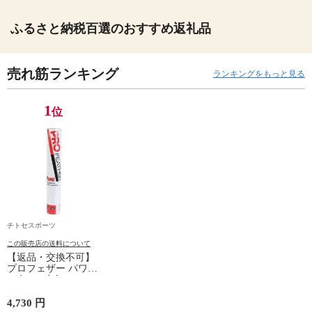
ふるさと納税百選のおすすめ返礼品
売れ筋ランキング
ランキングをもっと見る
1
位
チトセスポーツ
この販売店の送料について
【返品・交換不可】
プロフェザー パワー
1ダース 水鳥シャト
ルコック POWER
PF-6010 2025SS バド
4,730 円