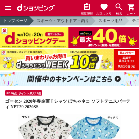
閲覧履歴
お気に入り
検索
カート
トップページ
スポーツ・アウトドア・釣り
スポーツ用品
テ
8/9 時点_ポイント最大11倍
ゴーセン 2020年春企画Ｔシャツ ぽちゃネコ ソフトテニスパーテ
ィ NPT29 2020SS