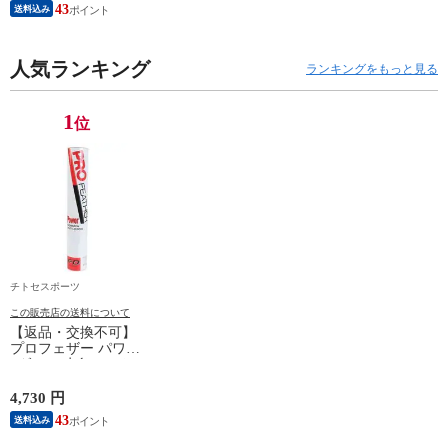
ミントンシャトル 羽
43
送料込み
根 12個入
人気ランキング
ランキングをもっと見る
1
位
チトセスポーツ
この販売店の送料について
【返品・交換不可】
プロフェザー パワー
1ダース 水鳥シャト
ルコック POWER
PF-6010 2025SS バド
4,730 円
ミントンシャトル 羽
43
送料込み
根 12個入