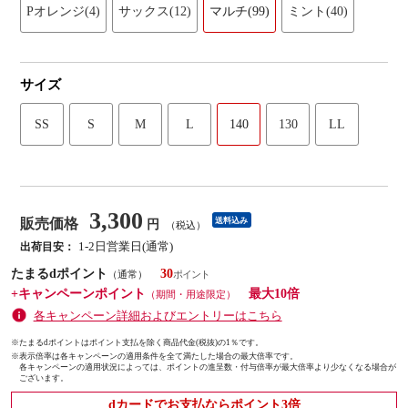
Pオレンジ(4)
サックス(12)
マルチ(99)
ミント(40)
サイズ
SS
S
M
L
140
130
LL
3,300
販売価格
送料込み
円
（税込）
1-2日営業日(通常)
出荷目安：
たまるdポイント
30
（通常）
+キャンペーンポイント
最大10倍
（期間・用途限定）
各キャンペーン詳細およびエントリーはこちら
※たまるdポイントはポイント支払を除く商品代金(税抜)の1％です。
※
表示倍率は各キャンペーンの適用条件を全て満たした場合の最大倍率です。
各キャンペーンの適用状況によっては、ポイントの進呈数・付与倍率が最大倍率より少なくなる場合が
ございます。
dカードでお支払ならポイント3倍