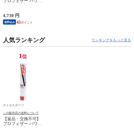
プロフェザー パワー
1ダース 水鳥シャト
ルコック POWER
PF-6010 2025SS バド
4,730 円
ミントンシャトル 羽
43
送料込み
根 12個入
人気ランキング
ランキングをもっと見る
1
位
チトセスポーツ
この販売店の送料について
【返品・交換不可】
プロフェザー パワー
1ダース 水鳥シャト
ルコック POWER