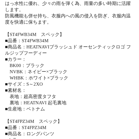
はっ水性に優れ、少々の雨を弾く為、雨量の多い時期に活躍
します。
防風機能も併せ持ち、衣服内への風の侵入を防ぎ、衣服内温
度を快適に保ちます。
【ST4FWB34M スペック】
■品番：ST4FWB34M
■商品名：HEATNAVIブラッシュド オーセンティックロゴ フ
ルジップフーディー
■カラー：
BK00：ブラック
NVBK：ネイビー×ブラック
WHBK：ホワイト×ブラック
■サイズ：S～2XO
■素材名：
表地：超高密度タフタ
裏地：HEATNAVI 起毛裏地
■生産地：ベトナム
【ST4FPZ34M スペック】
■品番：ST4FPZ34M
■商品名：ロングパンツ