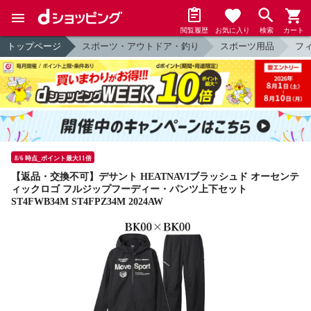
閲覧履歴
お気に入り
検索
カート
トップページ
スポーツ・アウトドア・釣り
スポーツ用品
フ
8/6 時点_ポイント最大11倍
【返品・交換不可】デサント HEATNAVIブラッシュド オーセンテ
ィックロゴ フルジップフーディー・パンツ上下セット
ST4FWB34M ST4FPZ34M 2024AW