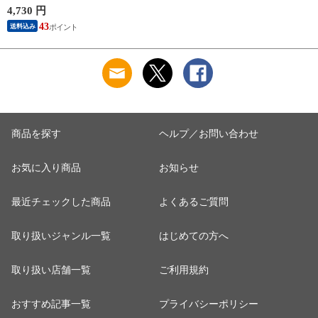
PF-6010 2025SS バド
4,730 円
ミントンシャトル 羽
43
送料込み
根 12個入
商品を探す
ヘルプ／お問い合わせ
お気に入り商品
お知らせ
最近チェックした商品
よくあるご質問
取り扱いジャンル一覧
はじめての方へ
取り扱い店舗一覧
ご利用規約
おすすめ記事一覧
プライバシーポリシー