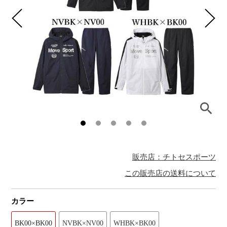
販売店：チトセスポーツ
この販売店の送料について
カラー
BK00×BK00
NVBK×NV00
WHBK×BK00