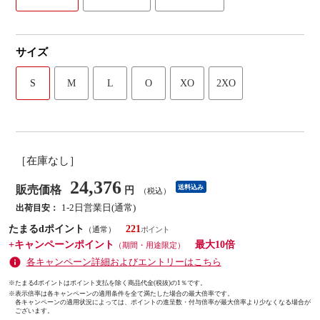
サイズ
S
M
L
O
XO
2XO
［在庫なし］
24,376
販売価格
送料込み
円
（税込）
1-2日営業日(通常)
出荷目安：
たまるdポイント
221
（通常）
+キャンペーンポイント
最大10倍
（期間・用途限定）
各キャンペーン詳細およびエントリーはこちら
※たまるdポイントはポイント支払を除く商品代金(税抜)の1％です。
※
表示倍率は各キャンペーンの適用条件を全て満たした場合の最大倍率です。
各キャンペーンの適用状況によっては、ポイントの進呈数・付与倍率が最大倍率より少なくなる場合が
ございます。