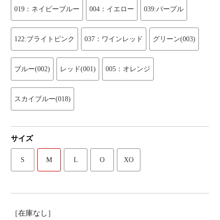
019：ネイビーブルー
004：イエロー
039:パープル
122:ブライトピンク
037：ワインレッド
グリーン(003)
ブルー(002)
レッド(001)
005：オレンジ
スカイブルー(018)
サイズ
S
M
L
O
XO
［在庫なし］