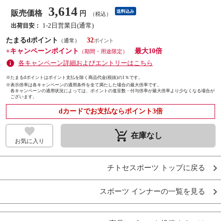
3,614
販売価格
送料込み
円
（税込）
1-2日営業日(通常)
出荷目安：
たまるdポイント
32
（通常）
+キャンペーンポイント
最大10倍
（期間・用途限定）
各キャンペーン詳細およびエントリーはこちら
※たまるdポイントはポイント支払を除く商品代金(税抜)の1％です。
※
表示倍率は各キャンペーンの適用条件を全て満たした場合の最大倍率です。
各キャンペーンの適用状況によっては、ポイントの進呈数・付与倍率が最大倍率より少なくなる場合が
ございます。
dカードでお支払ならポイント3倍
remove_shopping_cart
在庫なし
お気に入り
チトセスポーツ トップに戻る
スポーツ インナーの一覧を見る