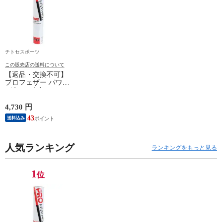
チトセスポーツ
この販売店の送料について
【返品・交換不可】
プロフェザー パワー
1ダース 水鳥シャト
ルコック POWER
PF-6010 2025SS バド
4,730 円
ミントンシャトル 羽
43
送料込み
根 12個入
人気ランキング
ランキングをもっと見る
1
位