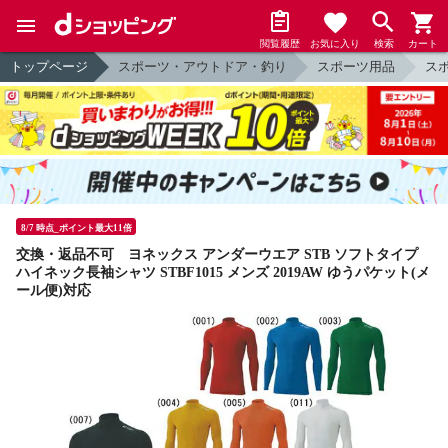
閲覧履歴
お気に入り
検索
カート
トップページ
スポーツ・アウトドア・釣り
スポーツ用品
ス
8/7 時点_ポイント最大11倍
交換・返品不可 ヨネックス アンダーウエア STB ソフトタイプ
ハイネック長袖シャツ STBF1015 メンズ 2019AW ゆうパケット(メ
ール便)対応