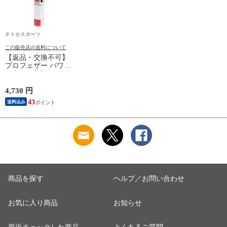
チトセスポーツ
この販売店の送料について
【返品・交換不可】
プロフェザー パワー
1ダース 水鳥シャト
ルコック POWER
PF-6010 2025SS バド
4,730 円
ミントンシャトル 羽
43
送料込み
根 12個入
商品を探す
ヘルプ／お問い合わせ
お気に入り商品
お知らせ