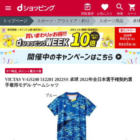
閲覧履歴
お気に入り
検索
カート
トップページ
スポーツ・アウトドア・釣り
スポーツ用品
卓
8/7 時点_ポイント最大11倍
VICTAS V-GS240 512201 2022SS 卓球 2022年全日本選手権契約選
手着用モデル ゲームシャツ