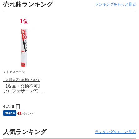
売れ筋ランキング
ランキングをもっと見る
1
位
チトセスポーツ
この販売店の送料について
【返品・交換不可】
プロフェザー パワー
1ダース 水鳥シャト
ルコック POWER
PF-6010 2025SS バド
4,730 円
ミントンシャトル 羽
43
送料込み
根 12個入
人気ランキング
ランキングをもっと見る