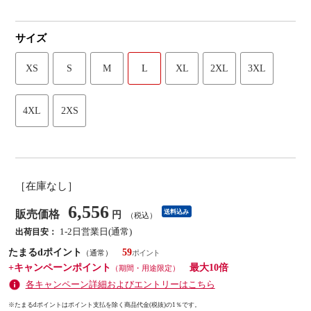
サイズ
XS
S
M
L
XL
2XL
3XL
4XL
2XS
［在庫なし］
6,556
販売価格
送料込み
円
（税込）
1-2日営業日(通常)
出荷目安：
たまるdポイント
59
（通常）
+キャンペーンポイント
最大10倍
（期間・用途限定）
各キャンペーン詳細およびエントリーはこちら
※たまるdポイントはポイント支払を除く商品代金(税抜)の1％です。