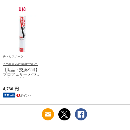
1
位
チトセスポーツ
この販売店の送料について
【返品・交換不可】
プロフェザー パワー
1ダース 水鳥シャト
ルコック POWER
PF-6010 2025SS バド
4,730 円
ミントンシャトル 羽
43
送料込み
根 12個入