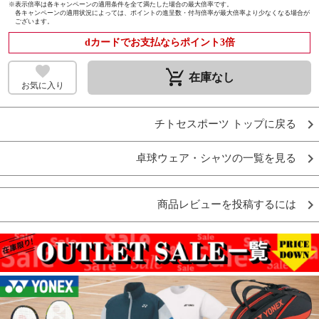
※
表示倍率は各キャンペーンの適用条件を全て満たした場合の最大倍率です。
各キャンペーンの適用状況によっては、ポイントの進呈数・付与倍率が最大倍率より少なくなる場合が
ございます。
dカードでお支払ならポイント3倍
remove_shopping_cart
在庫なし
お気に入り
チトセスポーツ トップに戻る
卓球ウェア・シャツの一覧を見る
商品レビューを投稿するには