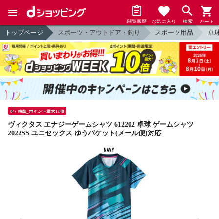
閲覧履歴
お気に入り
検索
カート
トップページ
スポーツ・アウトドア・釣り
スポーツ用品
卓
8/7 時点_ポイント最大11倍
ヴィクタス エナジーゲームシャツ 612202 卓球 ゲームシャツ
2022SS ユニセックス ゆうパケット(メール便)対応