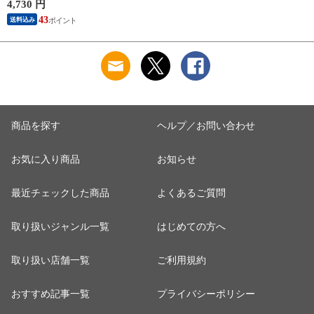
PF-6010 2025SS バド
4,730 円
ミントンシャトル 羽
43
送料込み
根 12個入
商品を探す
ヘルプ／お問い合わせ
お気に入り商品
お知らせ
最近チェックした商品
よくあるご質問
取り扱いジャンル一覧
はじめての方へ
取り扱い店舗一覧
ご利用規約
おすすめ記事一覧
プライバシーポリシー