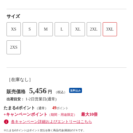
サイズ
XS
S
M
L
XL
2XL
3XL
2XS
［在庫なし］
5,456
販売価格
送料込み
円
（税込）
1-2日営業日(通常)
出荷目安：
たまるdポイント
49
（通常）
+キャンペーンポイント
最大10倍
（期間・用途限定）
各キャンペーン詳細およびエントリーはこちら
※たまるdポイントはポイント支払を除く商品代金(税抜)の1％です。