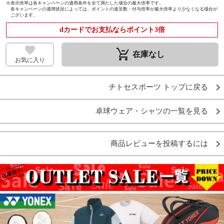
※
表示倍率は各キャンペーンの適用条件を全て満たした場合の最大倍率です。
各キャンペーンの適用状況によっては、ポイントの進呈数・付与倍率が最大倍率より少なくなる場合が
ございます。
dカードでお支払ならポイント3倍
remove_shopping_cart
在庫なし
お気に入り
チトセスポーツ トップに戻る
卓球ウェア・シャツの一覧を見る
商品レビューを投稿するには