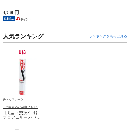
1ダース 水鳥シャト
ルコック POWER
PF-6010 2025SS バド
4,730 円
ミントンシャトル 羽
43
送料込み
根 12個入
人気ランキング
ランキングをもっと見る
1
位
チトセスポーツ
この販売店の送料について
【返品・交換不可】
プロフェザー パワー
1ダース 水鳥シャト
ルコック POWER