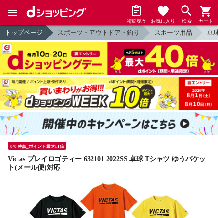
閲覧履歴
お気に入り
検索
カート
トップページ
スポーツ・アウトドア・釣り
スポーツ用品
卓
8/8 時点_ポイント最大11倍
Victas プレイロゴティー 632101 2022SS 卓球 Tシャツ ゆうパケッ
ト(メール便)対応