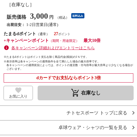
［在庫なし］
3,000
販売価格
送料込み
円
（税込）
1-2日営業日(通常)
出荷目安：
たまるdポイント
27
（通常）
+キャンペーンポイント
最大10倍
（期間・用途限定）
各キャンペーン詳細およびエントリーはこちら
※たまるdポイントはポイント支払を除く商品代金(税抜)の1％です。
※
表示倍率は各キャンペーンの適用条件を全て満たした場合の最大倍率です。
各キャンペーンの適用状況によっては、ポイントの進呈数・付与倍率が最大倍率より少なくなる場合が
ございます。
dカードでお支払ならポイント3倍
remove_shopping_cart
在庫なし
お気に入り
チトセスポーツ トップに戻る
卓球ウェア・シャツの一覧を見る