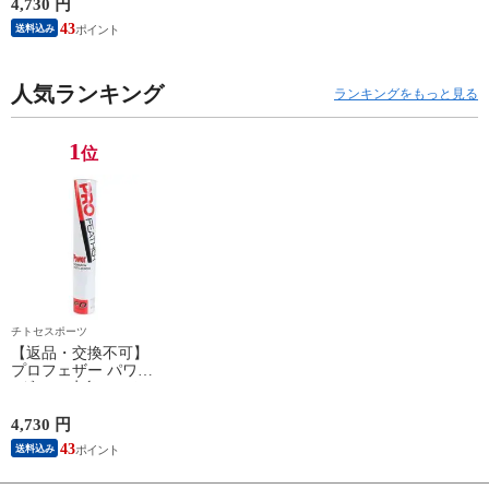
PF-6010 2025SS バド
4,730 円
ミントンシャトル 羽
43
送料込み
根 12個入
人気ランキング
ランキングをもっと見る
1
位
チトセスポーツ
【返品・交換不可】
プロフェザー パワー
1ダース 水鳥シャト
ルコック POWER
PF-6010 2025SS バド
4,730 円
ミントンシャトル 羽
43
送料込み
根 12個入