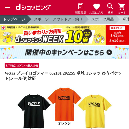
閲覧履歴
お気に入り
検索
カート
トップページ
スポーツ・アウトドア・釣り
スポーツ用品
卓
8/7 時点_ポイント最大11倍
Victas プレイロゴティー 632101 2022SS 卓球 Tシャツ ゆうパケッ
ト(メール便)対応