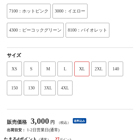
7100：ホットピンク
3000：イエロー
4300：ピーコックグリーン
8100：バイオレット
サイズ
XS
S
M
L
XL
2XL
140
150
130
3XL
4XL
3,000
販売価格
送料込み
円
（税込）
1-2日営業日(通常)
出荷目安：
たまるdポイント
27
（通常）