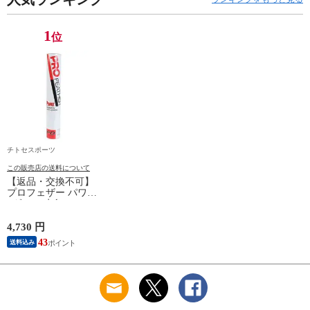
1
位
チトセスポーツ
この販売店の送料について
【返品・交換不可】
プロフェザー パワー
1ダース 水鳥シャト
ルコック POWER
PF-6010 2025SS バド
4,730 円
ミントンシャトル 羽
43
送料込み
根 12個入