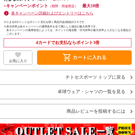
+キャンペーンポイント
最大10倍
（期間・用途限定）
各キャンペーン詳細およびエントリーはこちら
※たまるdポイントはポイント支払を除く商品代金(税抜)の1％です。
※
表示倍率は各キャンペーンの適用条件を全て満たした場合の最大倍率です。
各キャンペーンの適用状況によっては、ポイントの進呈数・付与倍率が最大倍率より少なくなる場合が
ございます。
dカードでお支払ならポイント3倍
shopping_cart
カートに入れる
お気に入り
チトセスポーツ トップに戻る
卓球ウェア・シャツの一覧を見る
商品レビューを投稿するには