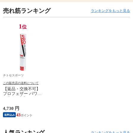
売れ筋ランキング
ランキングをもっと見る
1
位
チトセスポーツ
この販売店の送料について
【返品・交換不可】
プロフェザー パワー
1ダース 水鳥シャト
ルコック POWER
PF-6010 2025SS バド
4,730 円
ミントンシャトル 羽
43
送料込み
根 12個入
人気ランキング
ランキングをもっと見る