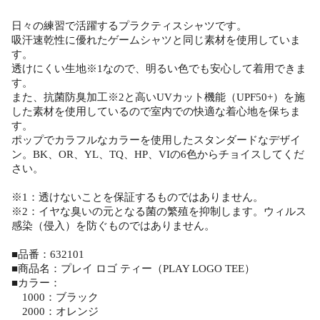
日々の練習で活躍するプラクティスシャツです。
吸汗速乾性に優れたゲームシャツと同じ素材を使用していま
す。
透けにくい生地※1なので、明るい色でも安心して着用できま
す。
また、抗菌防臭加工※2と高いUVカット機能（UPF50+）を施
した素材を使用しているので室内での快適な着心地を保ちま
す。
ポップでカラフルなカラーを使用したスタンダードなデザイ
ン。BK、OR、YL、TQ、HP、VIの6色からチョイスしてくだ
さい。
※1：透けないことを保証するものではありません。
※2：イヤな臭いの元となる菌の繁殖を抑制します。ウィルス
感染（侵入）を防ぐものではありません。
■品番：632101
■商品名：プレイ ロゴ ティー（PLAY LOGO TEE）
■カラー：
1000：ブラック
2000：オレンジ