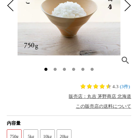
4.3
(3件)
販売店：丸吉 茅野商店 北海道
この販売店の送料について
内容量
750g
5kg
10kg
20kg