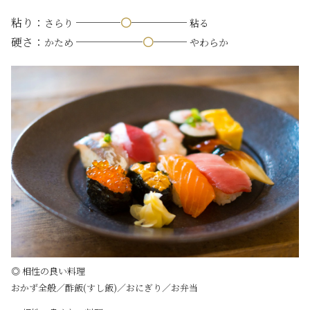
粘り：
────
〇
─────
さらり
粘る
硬さ：
──────
〇
───
かため
やわらか
◎ 相性の良い料理
おかず全般／酢飯(すし飯)／おにぎり／お弁当