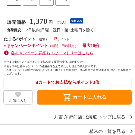
1,370
販売価格
送料込み
円
（税込）
2日以内(日曜・祝日・第3土曜日を除く)
出荷目安：
たまるdポイント
12
（通常）
+キャンペーンポイント
最大10倍
（期間・用途限定）
各キャンペーン詳細およびエントリーはこちら
※たまるdポイントはポイント支払を除く商品代金(税抜)の1％です。
※
表示倍率は各キャンペーンの適用条件を全て満たした場合の最大倍率です。
各キャンペーンの適用状況によっては、ポイントの進呈数・付与倍率が最大倍率より少なくなる場合が
ございます。
dカードでお支払ならポイント3倍
shopping_cart
カートに入れる
お気に入り
丸吉 茅野商店 北海道 トップに戻る
精米の一覧を見る