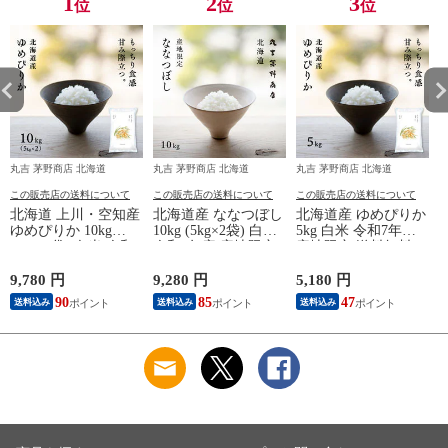
1
2
3
位
位
位
丸吉 茅野商店 北海道
丸吉 茅野商店 北海道
丸吉 茅野商店 北海道
丸
この販売店の送料について
この販売店の送料について
この販売店の送料について
北海道 上川・空知産
北海道産 ななつぼし
北海道産 ゆめぴりか
ゆめぴりか 10kg
10kg (5kg×2袋) 白米
5kg 白米 令和7年産
2
(5kg×2袋) 白米 令和7
令和7年産 産地限定
産地限定 送料無料
年産 特A 送料無料
送料無料 オプション
オプションで真空パ
オプションで真空パ
で真空パックに変更
ックに変更可
9,780 円
9,280 円
5,180 円
1
ックに変更可
可
90
85
47
送料込み
送料込み
送料込み