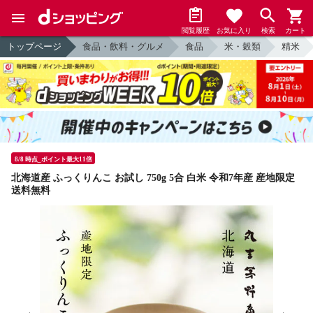
閲覧履歴
お気に入り
検索
カート
トップページ
食品・飲料・グルメ
食品
米・穀類
精米
8/8 時点_ポイント最大11倍
北海道産 ふっくりんこ お試し 750g 5合 白米 令和7年産 産地限定
送料無料