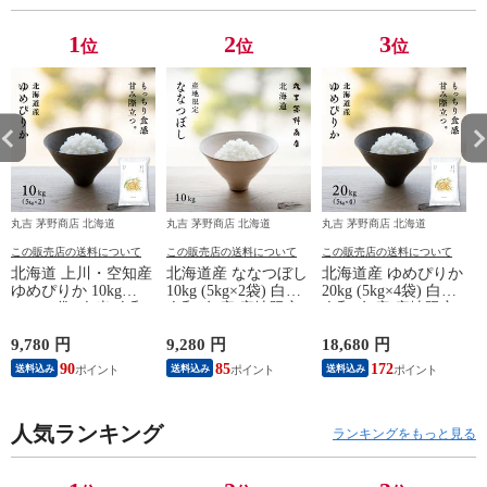
1
2
3
位
位
位
丸吉 茅野商店 北海道
丸吉 茅野商店 北海道
丸吉 茅野商店 北海道
丸
この販売店の送料について
この販売店の送料について
この販売店の送料について
北海道 上川・空知産
北海道産 ななつぼし
北海道産 ゆめぴりか
ゆめぴりか 10kg
10kg (5kg×2袋) 白米
20kg (5kg×4袋) 白米
(5kg×2袋) 白米 令和7
令和7年産 産地限定
令和7年産 産地限定
年産 特A 送料無料
送料無料 オプション
送料無料 オプション
オプションで真空パ
で真空パックに変更
で真空パックに変更
9,780 円
9,280 円
18,680 円
5
ックに変更可
可
可
90
85
172
送料込み
送料込み
送料込み
人気ランキング
ランキングをもっと見る