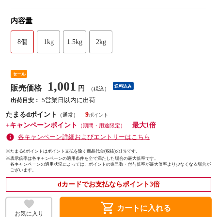
内容量
8個
1kg
1.5kg
2kg
セール
1,001
販売価格
送料込み
円
（税込）
5営業日以内に出荷
出荷目安：
たまるdポイント
9
（通常）
+キャンペーンポイント
最大1倍
（期間・用途限定）
各キャンペーン詳細およびエントリーはこちら
※たまるdポイントはポイント支払を除く商品代金(税抜)の1％です。
※
表示倍率は各キャンペーンの適用条件を全て満たした場合の最大倍率です。
各キャンペーンの適用状況によっては、ポイントの進呈数・付与倍率が最大倍率より少なくなる場合が
ございます。
dカードでお支払ならポイント3倍
shopping_cart
カートに入れる
お気に入り