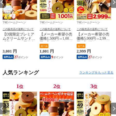
下町バームクーヘン
下町バームクーヘン
下町バームクーヘン
この販売店の送料について
この販売店の送料について
この販売店の送料について
【D賞限定プレミア
【メーカー希望小売
【メーカー希望小売
ムクリームサンド】
価格1,500円→1,001
価格5,000円→2,999
価
【最大17,000円相当
円！】 訳ありミニク
円！】 訳ありバーム
が当たる】 バームク
ーヘン8個 ★工場長
セール
クーヘンギガ盛り2kg
セール
ーヘンガチャ内容一
のおまかせ 400g以上
切り落とし バームク
3,001 円
1,001 円
2,999 円
2
新 福袋 ガチャ 在庫
※4種類入るとは限り
ーヘン 2kg分 工場長
27
9
27
送料込み
送料込み
送料込み
処分 送料無料 バー
ません。 送料無料
お任せ スイーツ 訳
ムクーヘン スイーツ
【メール便】 おすす
ありスイーツ お菓子
訳あり お取り寄せ
め I
洋菓子 バウムクーヘ
お菓子 詰め合わせ U
人気ランキング
ン E
ランキングをもっと見る
1
2
3
位
位
位