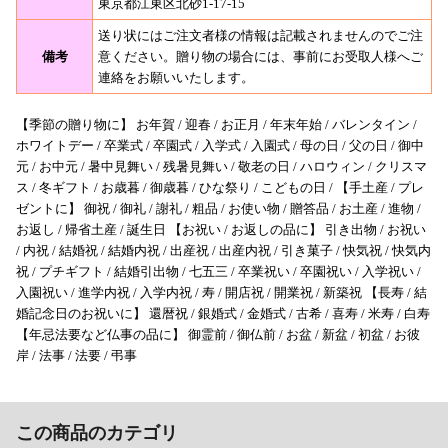
東京都江東区北砂1-17-15
送り状にはご注文者様の情報は記載されませんのでご注
備考
意ください。贈り物の場合には、事前にお受取人様へご
連絡をお願いいたします。
【季節の贈り物に】 お年賀 / 迎春 / お正月 / 年末年始 / バレンタイン /
ホワイトデー / 卒業式 / 卒園式 / 入学式 / 入園式 / 母の日 / 父の日 / 御中
元 / お中元 / 暑中見舞い / 残暑見舞い / 敬老の日 / ハロウィン / クリスマ
ス / 冬ギフト / お歳暮 / 御歳暮 / ひな祭り / こどもの日 / 【手土産 / プレ
ゼントに】 御祝 / 御礼 / 謝礼 / 粗品 / お使い物 / 贈答品 / お土産 / 進物 /
お返し / 帰省土産 / 誕生日 【お祝い / お返しの品に】 引き出物 / お祝い
/ 内祝 / 結婚祝 / 結婚内祝 / 出産祝 / 出産内祝 / 引き菓子 / 快気祝 / 快気内
祝 / プチギフト / 結婚引出物 / 七五三 / 卒業祝い / 卒園祝い / 入学祝い /
入園祝い / 進学内祝 / 入学内祝 / 寿 / 開店祝 / 開業祝 / 新築祝 【長寿 / 結
婚記念日のお祝いに】 還暦祝 / 銀婚式 / 金婚式 / 古希 / 喜寿 / 米寿 / 白寿
【年忌法要など仏事の品に】 御霊前 / 御仏前 / お盆 / 新盆 / 初盆 / お彼
岸 / 法事 / 法要 / 弔事
この商品のカテゴリ