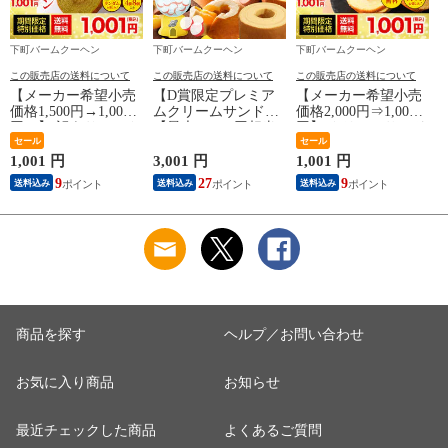
下町バームクーヘン
下町バームクーヘン
下町バームクーヘン
この販売店の送料について
この販売店の送料について
この販売店の送料について
【メーカー希望小売
【D賞限定プレミア
【メーカー希望小売
価格1,500円→1,001
ムクリームサンド】
価格2,000円⇒1,001
価
円！】 訳ありミニク
【最大17,000円相当
円】 クリームサンド
ーヘン8個 ★工場長
セール
が当たる】 バームク
7個入り 送料無料 メ
セール
のおまかせ 400g以上
ーヘンガチャ内容一
ール便 バームクーヘ
1,001 円
3,001 円
1,001 円
1
※4種類入るとは限り
新 福袋 ガチャ 在庫
ン バウムクーヘン
9
27
9
送料込み
送料込み
送料込み
ません。 送料無料
処分 送料無料 バー
おやつ かわいい ス
【メール便】 おすす
ムクーヘン スイーツ
イーツ お菓子 お取
め I
訳あり お取り寄せ
り寄せ
お菓子 詰め合わせ U
商品を探す
ヘルプ／お問い合わせ
お気に入り商品
お知らせ
最近チェックした商品
よくあるご質問