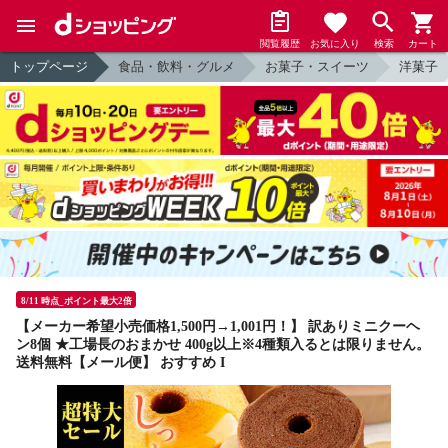
閲覧履歴
お気に入り
検索
カート
トップページ
食品・飲料・グルメ
お菓子・スイーツ
洋菓子
8/11 時点_ポイント最大2倍
【メーカー希望小売価格1,500円→1,001円！】 訳ありミニクーヘ
ン8個 ★工場長のおまかせ 400g以上※4種類入るとは限りません。
送料無料【メール便】 おすすめ I