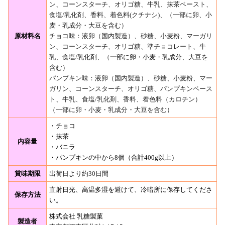
ン、コーンスターチ、オリゴ糖、牛乳、抹茶ペースト、
食塩/乳化剤、香料、着色料(クチナシ)、（一部に卵、小
麦・乳成分・大豆を含む）
原材料名
チョコ味：液卵（国内製造）、砂糖、小麦粉、マーガリ
ン、コーンスターチ、オリゴ糖、準チョコレート、牛
乳、食塩/乳化剤、（一部に卵・小麦・乳成分、大豆を
含む）
パンプキン味：液卵（国内製造）、砂糖、小麦粉、マー
ガリン、コーンスターチ、オリゴ糖、パンプキンペース
ト、牛乳、食塩/乳化剤、香料、着色料（カロチン）
（一部に卵・小麦・乳成分・大豆を含む）
・チョコ
・抹茶
内容量
・バニラ
・パンプキンの中から8個（合計400g以上）
賞味期限
出荷日より約30日間
直射日光、高温多湿を避けて、冷暗所に保存してくださ
保存方法
い。
株式会社 乳糖製菓
製造者