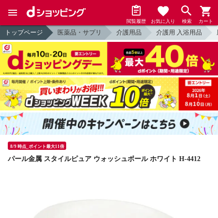
閲覧履歴
お気に入り
検索
カート
トップページ
医薬品・サプリ
介護用品
介護用 入浴用品
8/9 時点_ポイント最大11倍
パール金属 スタイルピュア ウォッシュボール ホワイト H-4412