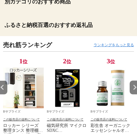
別カテゴリのおすすめ商品
ふるさと納税百選のおすすめ返礼品
売れ筋ランキング
ランキングをもっと見る
1
2
3
位
位
位
Bサプライズ
Bサプライズ
Bサプライズ
この販売店の送料について
この販売店の送料について
この販売店の送料について
ロッカー シリーズ
磁気研究所 マイクロ
彩生舎 オーガニック
整理タンス 整理棚
SDXC
エッセンシャルオイ
整理たんす 幅 60 高
HDMCSDX128GA2V30
ル ティートリー