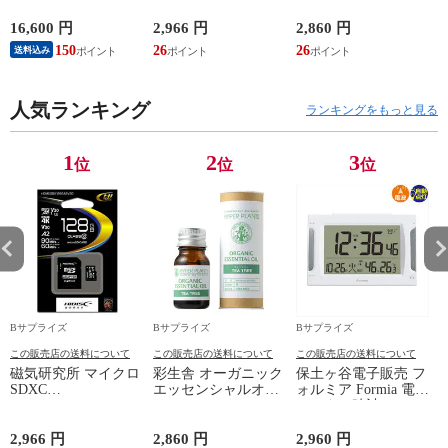
さ 180 6段 収納 クロ
10mL SSS21024
B
ーゼット 棚 衣類収
16,600 円
2,966 円
2,860 円
5
納 服 洋服 衣類 収納
150
26
26
送料込み
洋タンス 洋服ダンス
ハイチェスト 【ホワ
イト】
人気ランキング
ランキングをもっと見る
1
2
3
位
位
位
Bサプライズ
Bサプライズ
Bサプライズ
この販売店の送料について
この販売店の送料について
この販売店の送料について
磁気研究所 マイクロ
彩生舎 オーガニック
保土ヶ谷電子販売 フ
SDXC
エッセンシャルオイ
ォルミア Formia 電波
HDMCSDX128GA2V30
ル ティートリー
デジタル時計 HT－
10mL SSS21024
021RC 置時計 ホワイ
ト デジタル 電波時
2,966 円
2,860 円
2,960 円
2