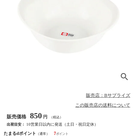
販売店：Bサプライズ
この販売店の送料について
850
販売価格
円
（税込）
10営業日以内に発送（土日・祝日定休）
出荷目安：
たまるdポイント
7
（通常）