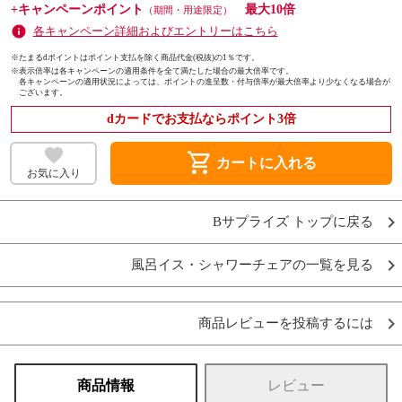
+キャンペーンポイント
最大10倍
（期間・用途限定）
各キャンペーン詳細およびエントリーはこちら
※たまるdポイントはポイント支払を除く商品代金(税抜)の1％です。
※
表示倍率は各キャンペーンの適用条件を全て満たした場合の最大倍率です。
各キャンペーンの適用状況によっては、ポイントの進呈数・付与倍率が最大倍率より少なくなる場合が
ございます。
dカードでお支払ならポイント3倍
shopping_cart
カートに入れる
お気に入り
Bサプライズ トップに戻る
風呂イス・シャワーチェアの一覧を見る
商品レビューを投稿するには
商品情報
レビュー