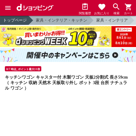
閲覧履歴
お気に入り
検索
カート
トップページ
家具・インテリア・キッチン
家具・インテリア
8/7 時点_ポイント最大11倍
キッチンワゴン キャスター付 木製ワゴン 天板2分割式 長さ59cm
（ キッチン 収納 天然木 天板取り外し ポット 3段 台所 ナチュラ
ル ワゴン ）