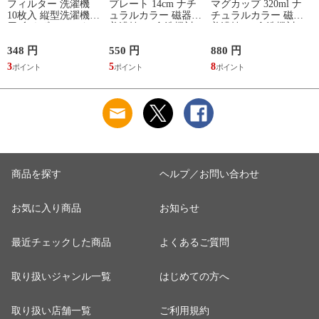
フィルター 洗濯機
プレート 14cm ナチ
マグカップ 320ml ナ
10枚入 縦型洗濯機専
ュラルカラー 磁器
チュラルカラー 磁器
用 糸くずフィルター
美濃焼 （ 食洗機対
美濃焼 （ 食洗機対
（ 縦型 シート型 ゴ
応 電子レンジ対応
応 電子レンジ対応
ミ取り 糸くず ゴミ
ケーキ皿 デザート皿
マグ コップ カップ
348 円
550 円
880 円
1
使い捨て 抗菌 洗濯
取り皿 小皿 日本製
コーヒー 紅茶 珈琲
3
5
8
1
くず取り 排水口 ご
デザートプレート ケ
カフェオレ ミルク
み ほこり 髪の毛 掃
ーキ デザート 取皿
洋食器 おしゃれ ）
除 お手入れ 使い切
菓子皿 お皿 丸皿 お
【アッシュ】
り 洗濯グッズ ）
しゃれ ） 【アッシ
ュ】
商品を探す
ヘルプ／お問い合わせ
お気に入り商品
お知らせ
最近チェックした商品
よくあるご質問
取り扱いジャンル一覧
はじめての方へ
取り扱い店舗一覧
ご利用規約