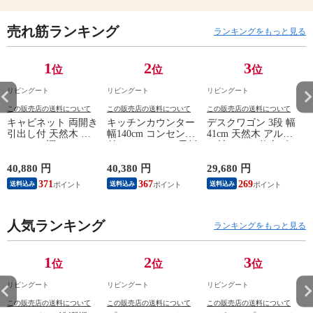
売れ筋ランキング
ランキングをもっと見る
1
2
3
位
位
位
リビングート
リビングート
リビングート
この販売店の送料について
この販売店の送料について
この販売店の送料について
キャビネット 両開き
キッチンカウンター
デスクワゴン 3段 幅
引出し付 天然木 エ
幅140cm コンセント
41cm 天然木 アルダ
スニック調 Timber
付き ステンレス天板
ー材 オイル仕上げ
幅80cm （ リビング
木目調 （ カウンタ
（ 開梱設置 サイド
収納 食器棚 収納 キ
ー 作業台 家電ラッ
ワゴン 袖机 収納 キ
40,880 円
40,380 円
29,680 円
2
ッチン 飾り棚 完成
ク 収納 可動棚 お掃
ャスター付き ワゴン
371
367
269
送料込み
送料込み
送料込み
品 キッチンキャビネ
除ロボット対応 食器
脇机 シンプル デス
ット レトロ ガラス
棚 棚 ラック 2口コン
クサイド 書類収納
扉 ブラウン おしゃ
セント付 脚付 ダー
引き出し 引出 引出
れ ）
人気ランキング
クブラウン ナチュラ
し 小物収納 木製 木
ランキングをもっと見る
ル ウォールナット
目 ナチュラル ）
） 【ナチュラル】
1
2
3
位
位
位
リビングート
リビングート
リビングート
この販売店の送料について
この販売店の送料について
この販売店の送料について