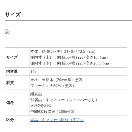
サイズ
本体：約 幅59×奥行34×高さ72.5（cm）
サイズ
棚内寸（上）：約 幅55×奥行28×高さ16（cm）
棚内寸（下）：約 幅55×奥行28×高さ28.5（cm）
内容量
1台
天板：天然木（20mm厚）塗装
材質
フレーム：天然木（塗装）
組立品
付属品：キャスター（ストッパーなし）
備考
天板2分割式
中間棚2段階高さ調節可能
区分
返品・キャンセル区分（不可）