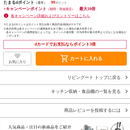
たまるdポイント
99
（通常）
+キャンペーンポイント
最大10倍
（期間・用途限定）
各キャンペーン詳細およびエントリーはこちら
※たまるdポイントはポイント支払を除く商品代金(税抜)の1％です。
※
表示倍率は各キャンペーンの適用条件を全て満たした場合の最大倍率です。
各キャンペーンの適用状況によっては、ポイントの進呈数・付与倍率が最大倍率より少なくなる場合が
ございます。
dカードでお支払ならポイント3倍
shopping_cart
カートに入れる
お気に入り
リビングート トップに戻る
キッチン収納・食品棚の一覧を見る
商品レビューを投稿するには