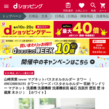
閲覧履歴
お気に入り
検索
カート
トップページ
日用品・文具
日用品（日用品・掃除用品・洗濯用品
8/10 時点_ポイント最大15倍
山崎実業 tower マグネットバスタオルホルダー タワー （
4903208036191 タワーシリーズ バスタオルホルダー 収納 ランドリ
ー マグネット 洗濯機 洗濯機横 洗濯機前面 磁石 洗面所 壁面 壁 冷
蔵庫 木ネジ ） 【ホワイト】