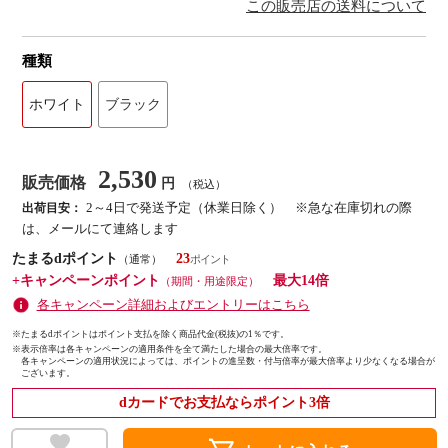
この販売店の送料について
種類
ホワイト
ブラック
2,530
販売価格
円
（税込）
2～4日で発送予定（休業日除く） ※急な在庫切れの際
出荷目安：
は、メールにて連絡します
たまるdポイント
23
（通常）
+キャンペーンポイント
最大14倍
（期間・用途限定）
各キャンペーン詳細およびエントリーはこちら
※たまるdポイントはポイント支払を除く商品代金(税抜)の1％です。
※
表示倍率は各キャンペーンの適用条件を全て満たした場合の最大倍率です。
各キャンペーンの適用状況によっては、ポイントの進呈数・付与倍率が最大倍率より少なくなる場合が
ございます。
dカードでお支払ならポイント3倍