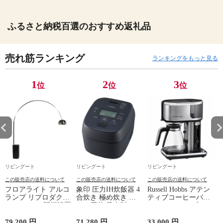
ふるさと納税百選のおすすめ返礼品
売れ筋ランキング
ランキングをもっと見る
1
2
3
位
位
位
リビングート
リビングート
リビングート
この販売店の送料について
この販売店の送料について
この販売店の送料について
フロアライト アルコ
象印 圧力IH炊飯器 4
Russell Hobbs アテン
ランプ リプロダクト
合炊き 極め炊き 黒
ティブコーヒーバー
LED E26 （ 開梱設置
まる厚釜 日本製 （
（ ラッセルホブス
アーチ型 間接照明
ZOJIRUSHI 象印マホ
コーヒーメーカー ア
ランプ 照明 デザイ
ービン 豪熱大火力 4
イスコーヒー対応 ホ
79,200 円
71,280 円
33,000 円
3