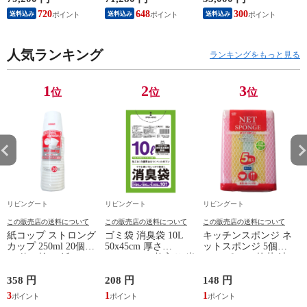
ナーズ 北欧 LED対
合 炊飯ジャー ブラ
ットコーヒー ドリッ
720
648
300
送料込み
送料込み
送料込み
応 ステンレス 大理
ック 圧力IH 厚釜 保
プコーヒー おしゃれ
石 デザイン ライト
温 高火力 早炊き ご
シンプル ドリップ式
スタイリッシュ モダ
はん 白米 麦ごはん
コーヒー カフェラテ
ン リビング 大きい
人気ランキング
玄米 無洗米 しゃも
カプチーノ ステンレ
ランキングをもっと見る
大型 インテリア ）
じ付き 調理家電 キ
ス ）
【ブラック】
ッチン家電 ）
1
2
3
位
位
位
リビングート
リビングート
リビングート
この販売店の送料について
この販売店の送料について
この販売店の送料について
紙コップ ストロング
ゴミ袋 消臭袋 10L
キッチンスポンジ ネ
カップ 250ml 20個入
50x45cm 厚さ
ットスポンジ 5個組
（ 使い捨て 紙 コッ
0.025mm 10枚入り 半
（ スポンジ 抗菌 油
プ カップ 250 日本製
透明 緑 （ 防臭 消臭
汚れ 食器洗い ソフ
ホワイト 紙容器 紙
ポリ袋 おむつ 生ご
ト ネット キッチン
358 円
208 円
148 円
1
製 ペーパーコップ
み ペット マナー袋
台所スポンジ 食器用
3
1
1
1
ペーパーカップ BBQ
10リットル 50cm
スポンジ 食器用 コ