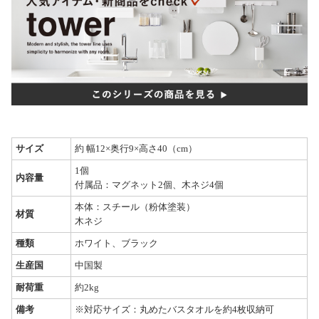
サイズ
約 幅12×奥行9×高さ40（cm）
1個
内容量
付属品：マグネット2個、木ネジ4個
本体：スチール（粉体塗装）
材質
木ネジ
種類
ホワイト、ブラック
生産国
中国製
耐荷重
約2kg
備考
※対応サイズ：丸めたバスタオルを約4枚収納可