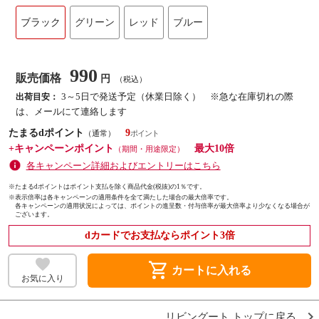
ブラック
グリーン
レッド
ブルー
990
販売価格
円
（税込）
3～5日で発送予定（休業日除く） ※急な在庫切れの際
出荷目安：
は、メールにて連絡します
たまるdポイント
9
（通常）
+キャンペーンポイント
最大10倍
（期間・用途限定）
各キャンペーン詳細およびエントリーはこちら
※たまるdポイントはポイント支払を除く商品代金(税抜)の1％です。
※
表示倍率は各キャンペーンの適用条件を全て満たした場合の最大倍率です。
各キャンペーンの適用状況によっては、ポイントの進呈数・付与倍率が最大倍率より少なくなる場合が
ございます。
dカードでお支払ならポイント3倍
shopping_cart
カートに入れる
お気に入り
リビングート トップに戻る