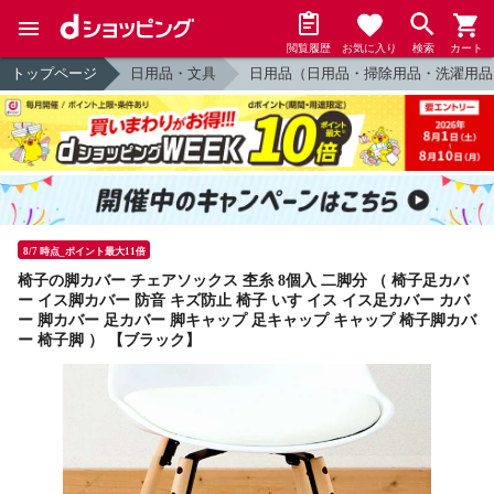
閲覧履歴
お気に入り
検索
カート
トップページ
日用品・文具
日用品（日用品・掃除用品・洗濯用品
8/7 時点_ポイント最大11倍
椅子の脚カバー チェアソックス 杢糸 8個入 二脚分 （ 椅子足カバ
ー イス脚カバー 防音 キズ防止 椅子 いす イス イス足カバー カバ
ー 脚カバー 足カバー 脚キャップ 足キャップ キャップ 椅子脚カバ
ー 椅子脚 ） 【ブラック】