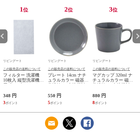
） 【ナチュラル】
1
2
3
位
位
位
リビングート
リビングート
リビングート
この販売店の送料について
この販売店の送料について
この販売店の送料について
フィルター 洗濯機
プレート 14cm ナチ
マグカップ 320ml ナ
10枚入 縦型洗濯機専
ュラルカラー 磁器
チュラルカラー 磁器
用 糸くずフィルター
美濃焼 （ 食洗機対
美濃焼 （ 食洗機対
（ 縦型 シート型 ゴ
応 電子レンジ対応
応 電子レンジ対応
ミ取り 糸くず ゴミ
ケーキ皿 デザート皿
マグ コップ カップ
348 円
550 円
880 円
1
使い捨て 抗菌 洗濯
取り皿 小皿 日本製
コーヒー 紅茶 珈琲
3
5
8
1
くず取り 排水口 ご
デザートプレート ケ
カフェオレ ミルク
み ほこり 髪の毛 掃
ーキ デザート 取皿
洋食器 おしゃれ ）
除 お手入れ 使い切
菓子皿 お皿 丸皿 お
【アッシュ】
り 洗濯グッズ ）
しゃれ ） 【アッシ
ュ】