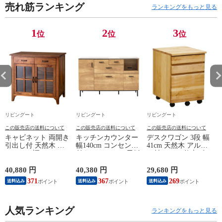
売れ筋ランキング
ランキングをもっと見る
1
2
3
位
位
位
リビングート
リビングート
リビングート
この販売店の送料について
この販売店の送料について
この販売店の送料について
キャビネット 両開き
キッチンカウンター
デスクワゴン 3段 幅
引出し付 天然木 エ
幅140cm コンセント
41cm 天然木 アルダ
スニック調 Timber
付き ステンレス天板
ー材 オイル仕上げ
幅80cm （ リビング
木目調 （ カウンタ
（ 開梱設置 サイド
収納 食器棚 収納 キ
ー 作業台 家電ラッ
ワゴン 袖机 収納 キ
40,880 円
40,380 円
29,680 円
2
ッチン 飾り棚 完成
ク 収納 可動棚 お掃
ャスター付き ワゴン
371
367
269
送料込み
送料込み
送料込み
品 キッチンキャビネ
除ロボット対応 食器
脇机 シンプル デス
ット レトロ ガラス
棚 棚 ラック 2口コン
クサイド 書類収納
扉 ブラウン おしゃ
セント付 脚付 ダー
引き出し 引出 引出
れ ）
人気ランキング
クブラウン ナチュラ
し 小物収納 木製 木
ランキングをもっと見る
ル ウォールナット
目 ナチュラル ）