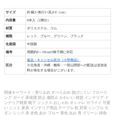
サイズ
約 幅3×奥行1×高さ8（cm）
内容量
8本入（2脚分）
材質
ポリエステル、ゴム
種類
レッド、ブルー、グリーン、ブラック
生産国
中国製
備考
周囲約6～18cmの椅子脚に対応
返品・キャンセル区分（小型商品）
区分
※北海道・沖縄・離島・一部山間部への配送は追加送
料が発生する場合がございます。
関連キーワード：滑り止め すべり止め 脱げにくい フローリ
ング ガード 床保護 防止 傷防止 かわいい 雑貨 インテリア イ
ンテリア雑貨 靴下 ソックス おしゃれ オシャレ カワイイ 可愛
い ニット 家具 インテリア用品 テーブル 机 対策 シンプル モ
ダン シック 赤 赤色 あか ブルー 青色 あお 青 グリーン 緑色