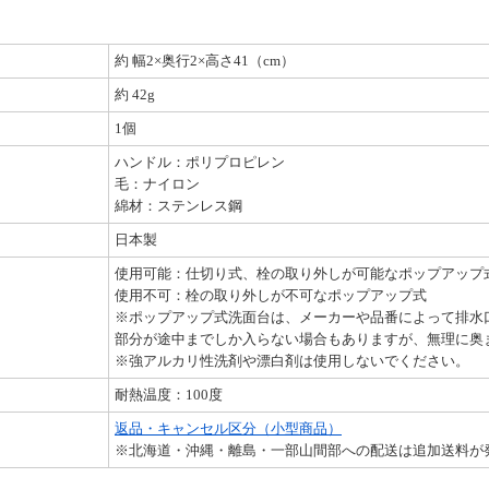
約 幅2×奥行2×高さ41（cm）
約 42g
1個
ハンドル：ポリプロピレン
毛：ナイロン
綿材：ステンレス鋼
日本製
使用可能：仕切り式、栓の取り外しが可能なポップアップ
使用不可：栓の取り外しが不可なポップアップ式
※ポップアップ式洗面台は、メーカーや品番によって排水
部分が途中までしか入らない場合もありますが、無理に奥
※強アルカリ性洗剤や漂白剤は使用しないでください。
耐熱温度：100度
返品・キャンセル区分（小型商品）
※北海道・沖縄・離島・一部山間部への配送は追加送料が