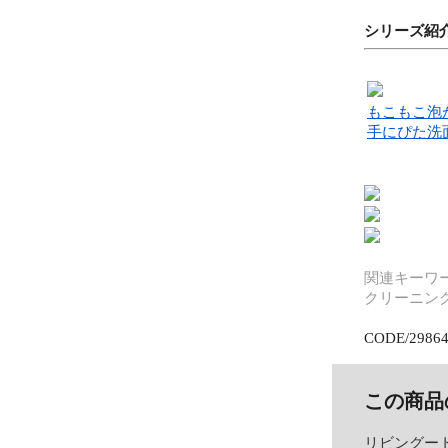
シリーズ紹
もこもこ泡
手にぴた洗
関連キーワー
クリーニング
CODE/2986
この商品
リビングー