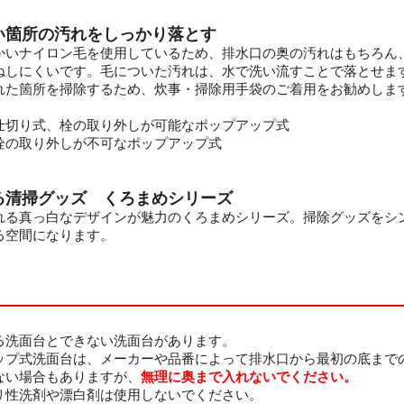
い箇所の汚れをしっかり落とす
かいナイロン毛を使用しているため、排水口の奥の汚れはもちろん
ねしにくいです。毛についた汚れは、水で洗い流すことで落とせま
れた箇所を掃除するため、炊事・掃除用手袋のご着用をお勧めしま
仕切り式、栓の取り外しが可能なポップアップ式
栓の取り外しが不可なポップアップ式
る清掃グッズ くろまめシリーズ
れる真っ白なデザインが魅力のくろまめシリーズ。掃除グッズをシ
る空間になります。
る洗面台とできない洗面台があります。
ップ式洗面台は、メーカーや品番によって排水口から最初の底まで
ない場合もありますが、
無理に奥まで入れないでください。
リ性洗剤や漂白剤は使用しないでください。