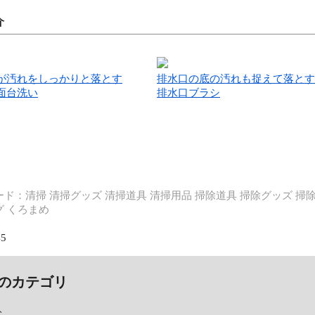
介
が汚れをしっかりと落とす
排水口の底の汚れも捉えて落とす
面台洗い
排水口ブラシ
ド：清掃 清掃グッズ 清掃道具 清掃用品 掃除道具 掃除グッズ 掃除
 くろまめ
45
のカテゴリ
ト