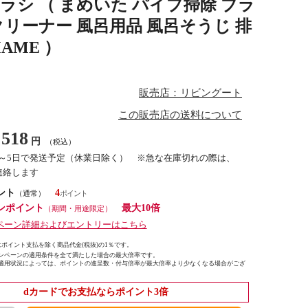
ラシ （ まめいた パイプ掃除 ブラ
クリーナー 風呂用品 風呂そうじ 排
AME ）
販売店：リビングート
この販売店の送料について
518
円
（税込）
3～5日で発送予定（休業日除く） ※急な在庫切れの際は、
連絡します
ント
4
（通常）
ンポイント
最大10倍
（期間・用途限定）
ペーン詳細およびエントリーはこちら
ポイント支払を除く商品代金(税抜)の1％です。
ンペーンの適用条件を全て満たした場合の最大倍率です。
適用状況によっては、ポイントの進呈数・付与倍率が最大倍率より少なくなる場合がござ
dカードでお支払ならポイント3倍