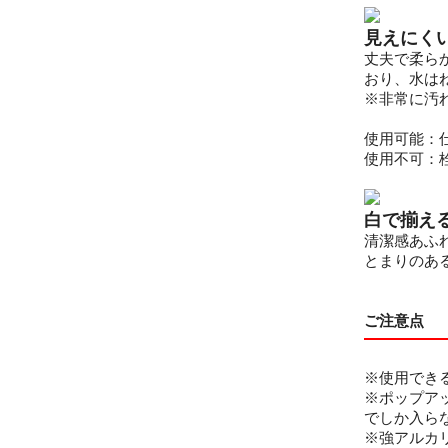
見えにく
丈夫で柔ら
おり、水は
※非常に汚
使用可能：
使用不可：
白で揃え
清潔感あふ
とまりのあ
ご注意点
※使用でき
※ポップア
でしか入ら
※強アルカ