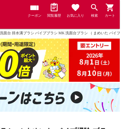
クーポン
閲覧履歴
お気に入り
検索
カート
洗面台 排水溝ブラシ パイプブラシ MK 洗面台ブラシ （ まめいた パイプ掃除