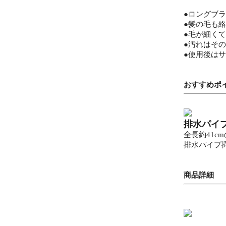
●ロングブ
●髪の毛も
●毛が細く
●汚れはそ
●使用後は
おすすめポ
排水パイ
全長約41
排水パイプ
商品詳細