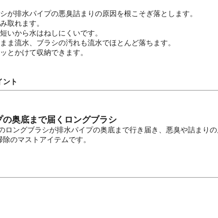
ラシが排水パイプの悪臭詰まりの原因を根こそぎ落とします。
絡み取れます。
て短いから水はねしにくいです。
のまま流水、ブラシの汚れも流水でほとんど落ちます。
サッとかけて収納できます。
イント
プの奥底まで届くロングブラシ
cmのロングブラシが排水パイプの奥底まで行き届き、悪臭や詰まり
掃除のマストアイテムです。