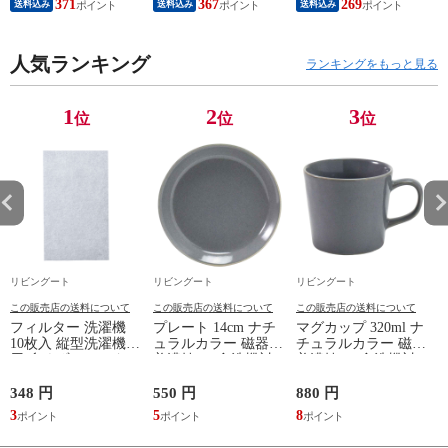
371
367
269
送料込み
送料込み
送料込み
品 キッチンキャビネ
除ロボット対応 食器
脇机 シンプル デス
ット レトロ ガラス
棚 棚 ラック 2口コン
クサイド 書類収納
扉 ブラウン おしゃ
セント付 脚付 ダー
引き出し 引出 引出
れ ）
人気ランキング
クブラウン ナチュラ
し 小物収納 木製 木
ランキングをもっと見る
ル ウォールナット
目 ナチュラル ）
） 【ナチュラル】
1
2
3
位
位
位
リビングート
リビングート
リビングート
この販売店の送料について
この販売店の送料について
この販売店の送料について
フィルター 洗濯機
プレート 14cm ナチ
マグカップ 320ml ナ
10枚入 縦型洗濯機専
ュラルカラー 磁器
チュラルカラー 磁器
用 糸くずフィルター
美濃焼 （ 食洗機対
美濃焼 （ 食洗機対
（ 縦型 シート型 ゴ
応 電子レンジ対応
応 電子レンジ対応
ミ取り 糸くず ゴミ
ケーキ皿 デザート皿
マグ コップ カップ
348 円
550 円
880 円
1
使い捨て 抗菌 洗濯
取り皿 小皿 日本製
コーヒー 紅茶 珈琲
3
5
8
1
くず取り 排水口 ご
デザートプレート ケ
カフェオレ ミルク
み ほこり 髪の毛 掃
ーキ デザート 取皿
洋食器 おしゃれ ）