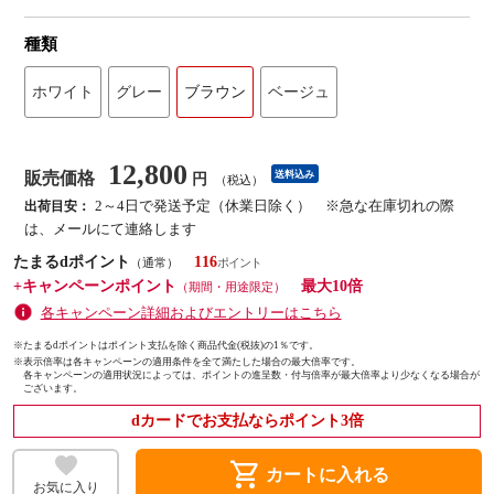
種類
ホワイト
グレー
ブラウン
ベージュ
12,800
販売価格
送料込み
円
（税込）
2～4日で発送予定（休業日除く） ※急な在庫切れの際
出荷目安：
は、メールにて連絡します
たまるdポイント
116
（通常）
+キャンペーンポイント
最大10倍
（期間・用途限定）
各キャンペーン詳細およびエントリーはこちら
※たまるdポイントはポイント支払を除く商品代金(税抜)の1％です。
※
表示倍率は各キャンペーンの適用条件を全て満たした場合の最大倍率です。
各キャンペーンの適用状況によっては、ポイントの進呈数・付与倍率が最大倍率より少なくなる場合が
ございます。
dカードでお支払ならポイント3倍
shopping_cart
カートに入れる
お気に入り