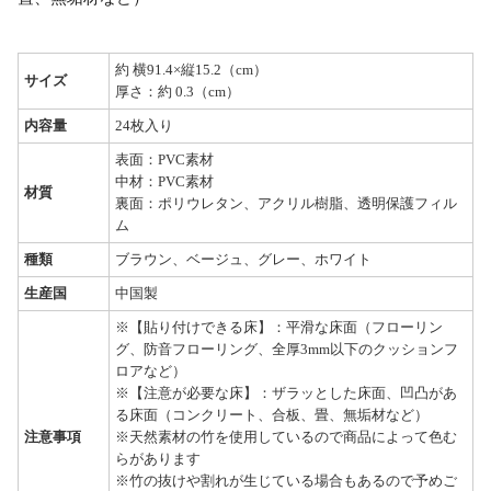
約 横91.4×縦15.2（cm）
サイズ
厚さ：約 0.3（cm）
内容量
24枚入り
表面：PVC素材
中材：PVC素材
材質
裏面：ポリウレタン、アクリル樹脂、透明保護フィル
ム
種類
ブラウン、ベージュ、グレー、ホワイト
生産国
中国製
※【貼り付けできる床】：平滑な床面（フローリン
グ、防音フローリング、全厚3mm以下のクッションフ
ロアなど）
※【注意が必要な床】：ザラッとした床面、凹凸があ
る床面（コンクリート、合板、畳、無垢材など）
注意事項
※天然素材の竹を使用しているので商品によって色む
らがあります
※竹の抜けや割れが生じている場合もあるので予めご