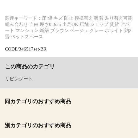
関連キーワード：床 傷 キズ 防止 模様替え 吸着 貼り替え可能
組み合わせ 自由 厚さ0.3cm 土足OK 店舗 ショップ 賃貸 アパ
ート マンション 新築 ブラウン ベージュ グレー ホワイト 約2
畳 ペットスペース
CODE/346517set-BR
この商品のカテゴリ
リビングート
同カテゴリのおすすめ商品
別カテゴリのおすすめ商品