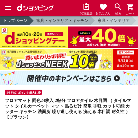
閲覧履歴
お気に入り
検索
カート
トップページ
家具・インテリア・キッチン
家具・インテリア
8/9 時点_ポイント最大11倍
フロアマット 同色24枚入 2帖分 フロアタイル 木目調 （ タイルマ
ット タイルカーペット マット 貼るだけ 簡単 手軽 カット可能 カ
ッター キッチン 洗面所 繰り返し使える 洗える 木目調 耐久性 ）
【ブラウン】