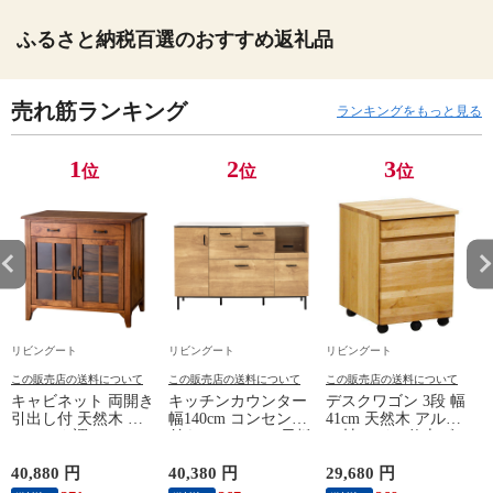
ふるさと納税百選のおすすめ返礼品
売れ筋ランキング
ランキングをもっと見る
1
2
3
位
位
位
リビングート
リビングート
リビングート
この販売店の送料について
この販売店の送料について
この販売店の送料について
キャビネット 両開き
キッチンカウンター
デスクワゴン 3段 幅
引出し付 天然木 エ
幅140cm コンセント
41cm 天然木 アルダ
スニック調 Timber
付き ステンレス天板
ー材 オイル仕上げ
幅80cm （ リビング
木目調 （ カウンタ
（ 開梱設置 サイド
収納 食器棚 収納 キ
ー 作業台 家電ラッ
ワゴン 袖机 収納 キ
40,880 円
40,380 円
29,680 円
2
ッチン 飾り棚 完成
ク 収納 可動棚 お掃
ャスター付き ワゴン