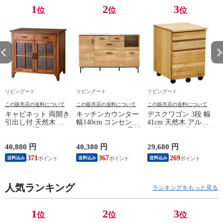
1
2
3
位
位
位
リビングート
リビングート
リビングート
この販売店の送料について
この販売店の送料について
この販売店の送料について
キャビネット 両開き
キッチンカウンター
デスクワゴン 3段 幅
引出し付 天然木 エ
幅140cm コンセント
41cm 天然木 アルダ
スニック調 Timber
付き ステンレス天板
ー材 オイル仕上げ
幅80cm （ リビング
木目調 （ カウンタ
（ 開梱設置 サイド
収納 食器棚 収納 キ
ー 作業台 家電ラッ
ワゴン 袖机 収納 キ
40,880 円
40,380 円
29,680 円
2
ッチン 飾り棚 完成
ク 収納 可動棚 お掃
ャスター付き ワゴン
371
367
269
送料込み
送料込み
送料込み
品 キッチンキャビネ
除ロボット対応 食器
脇机 シンプル デス
ット レトロ ガラス
棚 棚 ラック 2口コン
クサイド 書類収納
扉 ブラウン おしゃ
セント付 脚付 ダー
引き出し 引出 引出
れ ）
人気ランキング
クブラウン ナチュラ
し 小物収納 木製 木
ランキングをもっと見る
ル ウォールナット
目 ナチュラル ）
） 【ナチュラル】
1
2
3
位
位
位