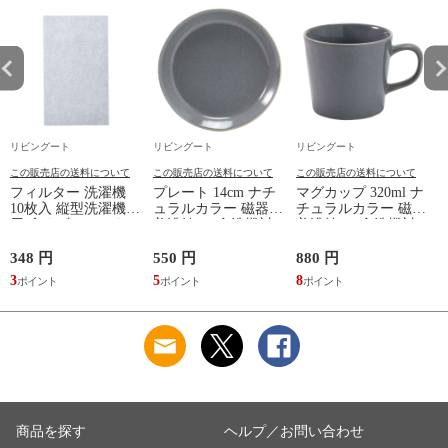
リビングート
リビングート
リビングート
この販売店の送料について
この販売店の送料について
この販売店の送料について
フィルター 洗濯機
プレート 14cm ナチ
マグカップ 320ml ナ
10枚入 縦型洗濯機専
ュラルカラー 磁器
チュラルカラー 磁器
用 糸くずフィルター
美濃焼 （ 食洗機対
美濃焼 （ 食洗機対
（ 縦型 シート型 ゴ
応 電子レンジ対応
応 電子レンジ対応
ミ取り 糸くず ゴミ
ケーキ皿 デザート皿
マグ コップ カップ
348 円
550 円
880 円
1
使い捨て 抗菌 洗濯
取り皿 小皿 日本製
コーヒー 紅茶 珈琲
3
5
8
1
くず取り 排水口 ご
デザートプレート ケ
カフェオレ ミルク
み ほこり 髪の毛 掃
ーキ デザート 取皿
洋食器 おしゃれ ）
除 お手入れ 使い切
菓子皿 お皿 丸皿 お
【アッシュ】
り 洗濯グッズ ）
しゃれ ） 【アッシ
ュ】
商品を探す
ヘルプ／お問い合わせ