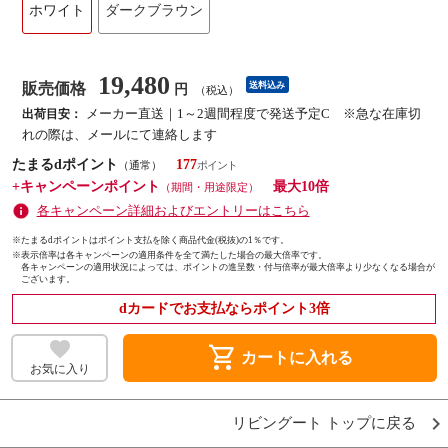
ホワイト
ダークブラウン
19,480
販売価格
送料込み
円
（税込）
メーカー直送｜1～2週間程度で発送予定C ※急な在庫切
出荷目安：
れの際は、メールにて連絡します
たまるdポイント
177
（通常）
+キャンペーンポイント
最大10倍
（期間・用途限定）
各キャンペーン詳細およびエントリーはこちら
※たまるdポイントはポイント支払を除く商品代金(税抜)の1％です。
※
表示倍率は各キャンペーンの適用条件を全て満たした場合の最大倍率です。
各キャンペーンの適用状況によっては、ポイントの進呈数・付与倍率が最大倍率より少なくなる場合が
ございます。
dカードでお支払ならポイント3倍
shopping_cart
カートに入れる
お気に入り
リビングート トップに戻る