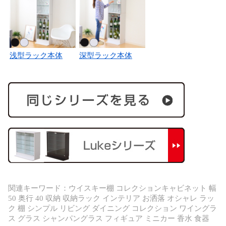
浅型ラック本体
深型ラック本体
関連キーワード：ウイスキー棚 コレクションキャビネット 幅
50 奥行 40 収納 収納ラック インテリア お洒落 オシャレ ラッ
ク 棚 シンプル リビング ダイニング コレクション ワイングラ
ス グラス シャンパングラス フィギュア ミニカー 香水 食器