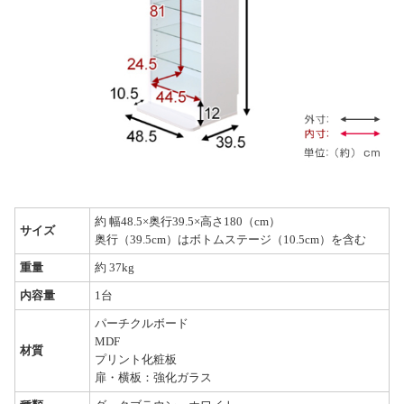
約 幅48.5×奥行39.5×高さ180（cm）
サイズ
奥行（39.5cm）はボトムステージ（10.5cm）を含む
重量
約 37kg
内容量
1台
パーチクルボード
MDF
材質
プリント化粧板
扉・横板：強化ガラス