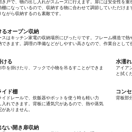
開き戸で、物の出し入れがスムーズに行えます。扉には安全性を重
動棚になっているので、収納する物に合わせて調節していただけま
りながら収納するのも素敵です。
けるオープン収納
ースはキッチン家電の収納場所にぴったりです。フレーム構造で熱
納できます。調理の準備などがしやすい高さなので、作業台として
掛ける
水濡れ
布巾を掛けたり、フックで小物を吊るすことができま
アイア
と拭く
ライド棚
コンセ
ライドレールで、炊飯器やポットを使う時も軽い力
背板部
し入れできます。背板に通気穴があるので、熱や蒸気
配がありません。
出ない開き扉収納