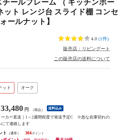
 スチールフレーム （ キッチンボー
ネット レンジ台 スライド棚 コンセ
【ウォールナット】
4.0
(1件)
販売店：リビングート
この販売店の送料について
ナット
オーク
33,480
送料込み
円
（税込）
メーカー直送｜1～2週間程度で発送予定C ※急な在庫切れの
ルにて連絡します
ント
304
（通常）
ンポイント
最大10倍