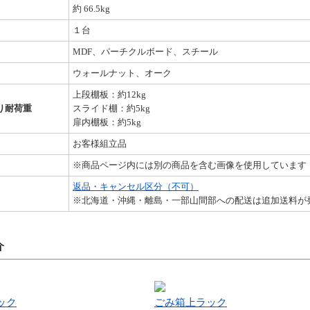
約 66.5kg
１台
MDF、パーチクルボード、スチール
ウォールナット、オーク
上段棚板：約12kg
り耐荷重
スライド棚：約5kg
扉内棚板：約5kg
お客様組立品
※商品ページ内には別の商品を含む画像を使用しています
返品・キャンセル区分（不可）
※北海道・沖縄・離島・一部山間部への配送は追加送料が
介
ック
ごみ箱上ラック