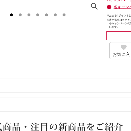
各キャン
※たまるdポイントは
※
表示倍率は各キャ
各キャンペーンの
います。
お気に入