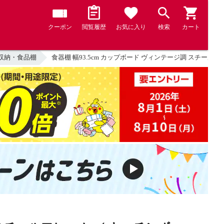
クーポン
閲覧履歴
お気に入り
検索
カート
収納・食品棚
食器棚 幅93.5cm カップボード ヴィンテージ調 スチール