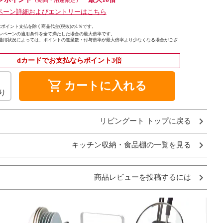
（期間・用途限定）
ペーン詳細およびエントリーはこちら
ポイント支払を除く商品代金(税抜)の1％です。
ンペーンの適用条件を全て満たした場合の最大倍率です。
適用状況によっては、ポイントの進呈数・付与倍率が最大倍率より少なくなる場合がござ
dカードでお支払ならポイント3倍
shopping_cart
カートに入れる
り
リビングート トップに戻る
キッチン収納・食品棚の一覧を見る
商品レビューを投稿するには