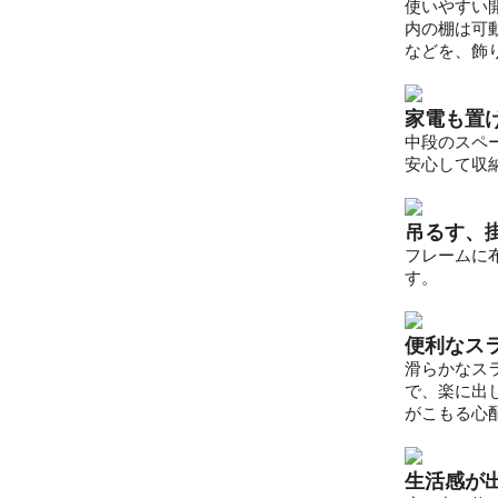
使いやすい
内の棚は可
などを、飾
家電も置
中段のスペ
安心して収
吊るす、
フレームに
す。
便利なス
滑らかなス
で、楽に出
がこもる心
生活感が