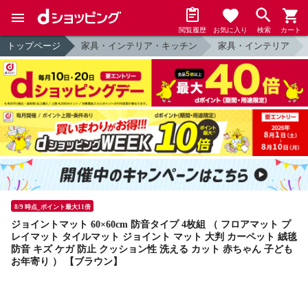
閲覧履歴
お気に入り
検索
カート
トップページ
家具・インテリア・キッチン
家具・インテリア
8/9 時点_ポイント最大11倍
ジョイントマット 60×60cm 防音タイプ 4枚組 （ フロアマット プ
レイマット タイルマット ジョイント マット 大判 カーペット 絨毯
防音 キズ ケガ 防止 クッション性 洗える カット 赤ちゃん 子ども
お年寄り ） 【ブラウン】