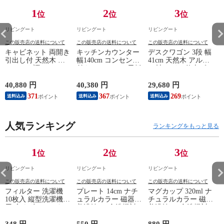
1
2
3
位
位
位
リビングート
リビングート
リビングート
この販売店の送料について
この販売店の送料について
この販売店の送料について
キャビネット 両開き
キッチンカウンター
デスクワゴン 3段 幅
引出し付 天然木 エ
幅140cm コンセント
41cm 天然木 アルダ
スニック調 Timber
付き ステンレス天板
ー材 オイル仕上げ
幅80cm （ リビング
木目調 （ カウンタ
（ 開梱設置 サイド
収納 食器棚 収納 キ
ー 作業台 家電ラッ
ワゴン 袖机 収納 キ
40,880 円
40,380 円
29,680 円
2
ッチン 飾り棚 完成
ク 収納 可動棚 お掃
ャスター付き ワゴン
371
367
269
送料込み
送料込み
送料込み
品 キッチンキャビネ
除ロボット対応 食器
脇机 シンプル デス
ット レトロ ガラス
棚 棚 ラック 2口コン
クサイド 書類収納
扉 ブラウン おしゃ
セント付 脚付 ダー
引き出し 引出 引出
れ ）
人気ランキング
クブラウン ナチュラ
し 小物収納 木製 木
ランキングをもっと見る
ル ウォールナット
目 ナチュラル ）
） 【ナチュラル】
1
2
3
位
位
位
リビングート
リビングート
リビングート
この販売店の送料について
この販売店の送料について
この販売店の送料について
フィルター 洗濯機
プレート 14cm ナチ
マグカップ 320ml ナ
10枚入 縦型洗濯機専
ュラルカラー 磁器
チュラルカラー 磁器
用 糸くずフィルター
美濃焼 （ 食洗機対
美濃焼 （ 食洗機対
ア
（ 縦型 シート型 ゴ
応 電子レンジ対応
応 電子レンジ対応
ミ取り 糸くず ゴミ
ケーキ皿 デザート皿
マグ コップ カップ
348 円
550 円
880 円
6