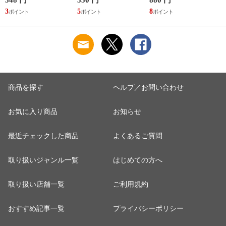
使い捨て 抗菌 洗濯
取り皿 小皿 日本製
コーヒー 紅茶 珈琲
3
5
8
6
くず取り 排水口 ご
デザートプレート ケ
カフェオレ ミルク
み ほこり 髪の毛 掃
ーキ デザート 取皿
洋食器 おしゃれ ）
除 お手入れ 使い切
菓子皿 お皿 丸皿 お
【アッシュ】
り 洗濯グッズ ）
しゃれ ） 【アッシ
ュ】
商品を探す
ヘルプ／お問い合わせ
お気に入り商品
お知らせ
最近チェックした商品
よくあるご質問
取り扱いジャンル一覧
はじめての方へ
取り扱い店舗一覧
ご利用規約
おすすめ記事一覧
プライバシーポリシー