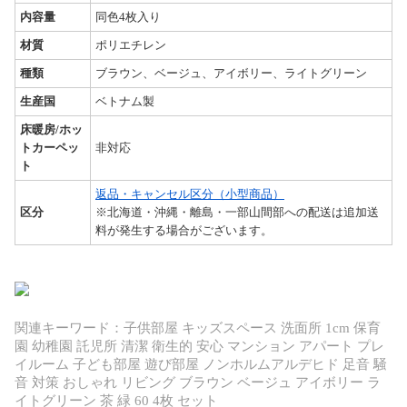
内容量
同色4枚入り
材質
ポリエチレン
種類
ブラウン、ベージュ、アイボリー、ライトグリーン
生産国
ベトナム製
床暖房/ホッ
トカーペッ
非対応
ト
返品・キャンセル区分（小型商品）
区分
※北海道・沖縄・離島・一部山間部への配送は追加送
料が発生する場合がございます。
関連キーワード：子供部屋 キッズスペース 洗面所 1cm 保育
園 幼稚園 託児所 清潔 衛生的 安心 マンション アパート プレ
イルーム 子ども部屋 遊び部屋 ノンホルムアルデヒド 足音 騒
音 対策 おしゃれ リビング ブラウン ベージュ アイボリー ラ
イトグリーン 茶 緑 60 4枚 セット