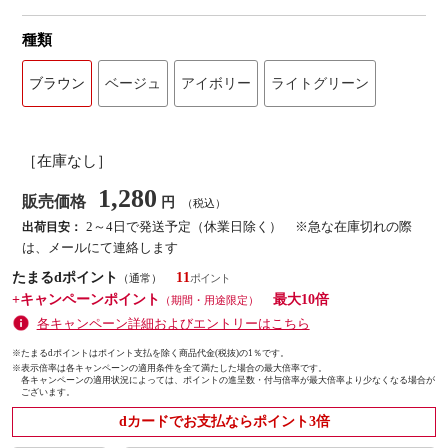
種類
ブラウン
ベージュ
アイボリー
ライトグリーン
［在庫なし］
1,280
販売価格
円
（税込）
2～4日で発送予定（休業日除く） ※急な在庫切れの際
出荷目安：
は、メールにて連絡します
たまるdポイント
11
（通常）
+キャンペーンポイント
最大10倍
（期間・用途限定）
各キャンペーン詳細およびエントリーはこちら
※たまるdポイントはポイント支払を除く商品代金(税抜)の1％です。
※
表示倍率は各キャンペーンの適用条件を全て満たした場合の最大倍率です。
各キャンペーンの適用状況によっては、ポイントの進呈数・付与倍率が最大倍率より少なくなる場合が
ございます。
dカードでお支払ならポイント3倍