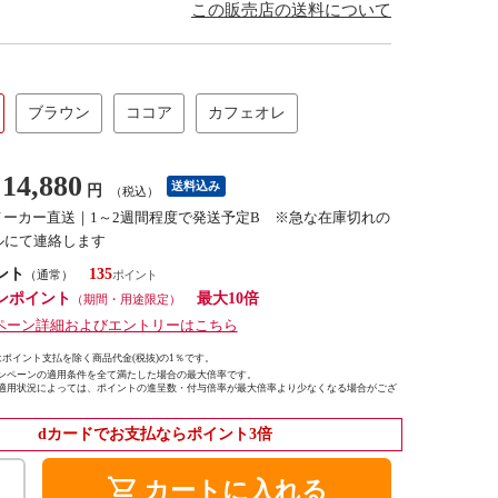
この販売店の送料について
ブラウン
ココア
カフェオレ
14,880
送料込み
円
（税込）
メーカー直送｜1～2週間程度で発送予定B ※急な在庫切れの
ルにて連絡します
ント
135
（通常）
ンポイント
最大10倍
（期間・用途限定）
ペーン詳細およびエントリーはこちら
ポイント支払を除く商品代金(税抜)の1％です。
ンペーンの適用条件を全て満たした場合の最大倍率です。
適用状況によっては、ポイントの進呈数・付与倍率が最大倍率より少なくなる場合がござ
dカードでお支払ならポイント3倍
shopping_cart
カートに入れる