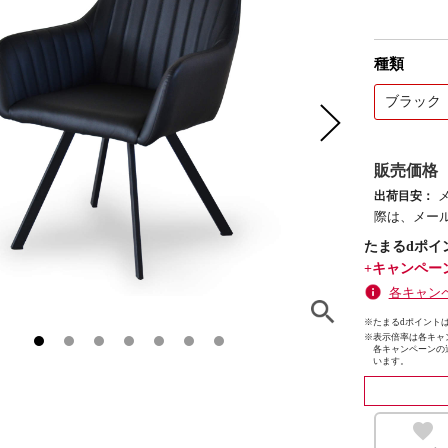
種類
ブラック
販売価格
出荷目安：
際は、メー
たまるdポイ
+キャンペー
各キャン
※たまるdポイントは
※
表示倍率は各キャ
各キャンペーンの
います。