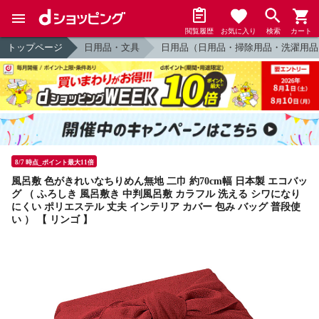
閲覧履歴
お気に入り
検索
カート
トップページ
日用品・文具
日用品（日用品・掃除用品・洗濯用品
8/7 時点_ポイント最大11倍
風呂敷 色がきれいなちりめん無地 二巾 約70cm幅 日本製 エコバッ
グ （ ふろしき 風呂敷き 中判風呂敷 カラフル 洗える シワになり
にくい ポリエステル 丈夫 インテリア カバー 包み バッグ 普段使
い ） 【 リンゴ 】