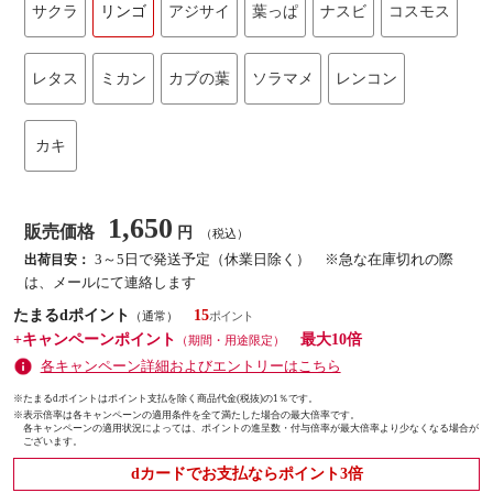
サクラ
リンゴ
アジサイ
葉っぱ
ナスビ
コスモス
レタス
ミカン
カブの葉
ソラマメ
レンコン
カキ
1,650
販売価格
円
（税込）
3～5日で発送予定（休業日除く） ※急な在庫切れの際
出荷目安：
は、メールにて連絡します
たまるdポイント
15
（通常）
+キャンペーンポイント
最大10倍
（期間・用途限定）
各キャンペーン詳細およびエントリーはこちら
※たまるdポイントはポイント支払を除く商品代金(税抜)の1％です。
※
表示倍率は各キャンペーンの適用条件を全て満たした場合の最大倍率です。
各キャンペーンの適用状況によっては、ポイントの進呈数・付与倍率が最大倍率より少なくなる場合が
ございます。
dカードでお支払ならポイント3倍