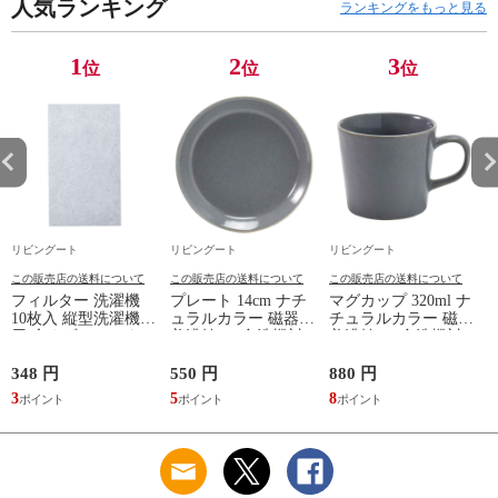
れ ）
人気ランキング
クブラウン ナチュラ
し 小物収納 木製 木
ランキングをもっと見る
ル ウォールナット
目 ナチュラル ）
） 【ナチュラル】
1
2
3
位
位
位
リビングート
リビングート
リビングート
この販売店の送料について
この販売店の送料について
この販売店の送料について
フィルター 洗濯機
プレート 14cm ナチ
マグカップ 320ml ナ
10枚入 縦型洗濯機専
ュラルカラー 磁器
チュラルカラー 磁器
用 糸くずフィルター
美濃焼 （ 食洗機対
美濃焼 （ 食洗機対
（ 縦型 シート型 ゴ
応 電子レンジ対応
応 電子レンジ対応
ミ取り 糸くず ゴミ
ケーキ皿 デザート皿
マグ コップ カップ
348 円
550 円
880 円
1
使い捨て 抗菌 洗濯
取り皿 小皿 日本製
コーヒー 紅茶 珈琲
3
5
8
1
くず取り 排水口 ご
デザートプレート ケ
カフェオレ ミルク
み ほこり 髪の毛 掃
ーキ デザート 取皿
洋食器 おしゃれ ）
除 お手入れ 使い切
菓子皿 お皿 丸皿 お
【アッシュ】
り 洗濯グッズ ）
しゃれ ） 【アッシ
ュ】