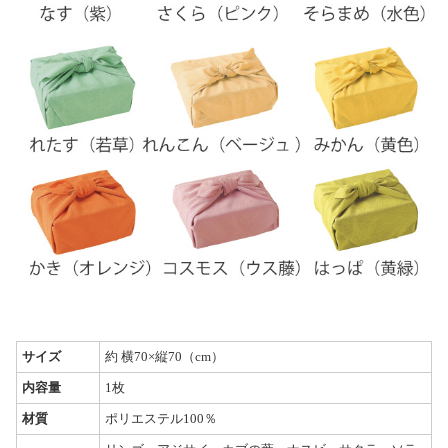
サイズ
約 横70×縦70（cm）
内容量
1枚
材質
ポリエステル100％