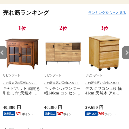
売れ筋ランキング
ランキングをもっと見る
1
2
3
位
位
位
リビングート
リビングート
リビングート
この販売店の送料について
この販売店の送料について
この販売店の送料について
キャビネット 両開き
キッチンカウンター
デスクワゴン 3段 幅
引出し付 天然木 エ
幅140cm コンセント
41cm 天然木 アルダ
スニック調 Timber
付き ステンレス天板
ー材 オイル仕上げ
幅80cm （ リビング
木目調 （ カウンタ
（ 開梱設置 サイド
収納 食器棚 収納 キ
ー 作業台 家電ラッ
ワゴン 袖机 収納 キ
40,880 円
40,380 円
29,680 円
2
ッチン 飾り棚 完成
ク 収納 可動棚 お掃
ャスター付き ワゴン
371
367
269
送料込み
送料込み
送料込み
品 キッチンキャビネ
除ロボット対応 食器
脇机 シンプル デス
ット レトロ ガラス
棚 棚 ラック 2口コン
クサイド 書類収納
扉 ブラウン おしゃ
セント付 脚付 ダー
引き出し 引出 引出