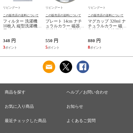
リビングート
リビングート
リビングート
この販売店の送料について
この販売店の送料について
この販売店の送料について
フィルター 洗濯機
プレート 14cm ナチ
マグカップ 320ml ナ
10枚入 縦型洗濯機専
ュラルカラー 磁器
チュラルカラー 磁器
用 糸くずフィルター
美濃焼 （ 食洗機対
美濃焼 （ 食洗機対
（ 縦型 シート型 ゴ
応 電子レンジ対応
応 電子レンジ対応
ミ取り 糸くず ゴミ
ケーキ皿 デザート皿
マグ コップ カップ
348 円
550 円
880 円
1
使い捨て 抗菌 洗濯
取り皿 小皿 日本製
コーヒー 紅茶 珈琲
3
5
8
1
くず取り 排水口 ご
デザートプレート ケ
カフェオレ ミルク
み ほこり 髪の毛 掃
ーキ デザート 取皿
洋食器 おしゃれ ）
除 お手入れ 使い切
菓子皿 お皿 丸皿 お
【アッシュ】
り 洗濯グッズ ）
しゃれ ） 【アッシ
ュ】
商品を探す
ヘルプ／お問い合わせ
お気に入り商品
お知らせ
最近チェックした商品
よくあるご質問