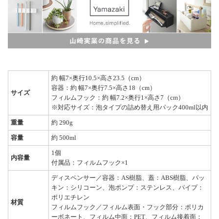
約 幅7×奥行10.5×高さ23.5（cm）
容器：約 幅7×奥行7.5×高さ18（cm）
サイズ
フィルムフック：約 幅7.2×奥行1×高さ7（cm）
※対応サイズ：泡タイプの詰め替え用パック400ml以内
重量
約 290g
容量
約 500ml
1個
内容量
付属品：フィルムフック×1
ディスペンサー／容器：AS樹脂、蓋：ABS樹脂、パッ
キン：シリコーン、泡ポンプ：ステンレス、パイプ：
ポリエチレン
材質
フィルムフック／フィルム表面・フック部分：ポリカ
ーボネート、フィルム中面：PET、フィルム接着面：