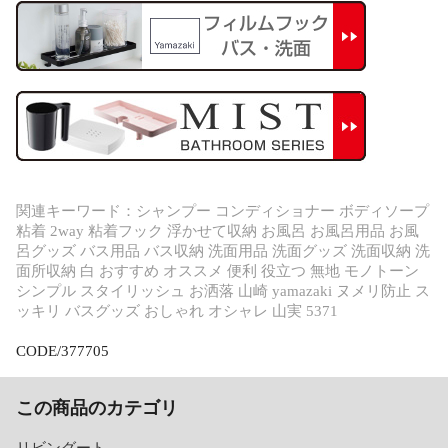
関連キーワード：シャンプー コンディショナー ボディソープ
粘着 2way 粘着フック 浮かせて収納 お風呂 お風呂用品 お風
呂グッズ バス用品 バス収納 洗面用品 洗面グッズ 洗面収納 洗
面所収納 白 おすすめ オススメ 便利 役立つ 無地 モノトーン
シンプル スタイリッシュ お洒落 山崎 yamazaki ヌメリ防止 ス
ッキリ バスグッズ おしゃれ オシャレ 山実 5371
CODE/377705
この商品のカテゴリ