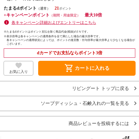
たまるdポイント
21
（通常）
+キャンペーンポイント
最大10倍
（期間・用途限定）
各キャンペーン詳細およびエントリーはこちら
※たまるdポイントはポイント支払を除く商品代金(税抜)の1％です。
※
表示倍率は各キャンペーンの適用条件を全て満たした場合の最大倍率です。
各キャンペーンの適用状況によっては、ポイントの進呈数・付与倍率が最大倍率より少なくなる場合が
ございます。
dカードでお支払ならポイント3倍
shopping_cart
カートに入れる
お気に入り
リビングート トップに戻る
ソープディッシュ・石鹸入れの一覧を見る
商品レビューを投稿するには