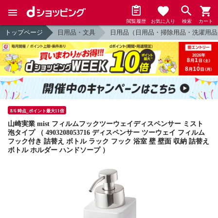
閲覧履歴
お気に入り
検索
カート
トップページ
日用品・文具
日用品（日用品・掃除用品・洗濯用品
8/6 時点_ポイント最大11倍
山崎実業 mist フィルムフックツーウェイディスペンサー ミスト
泡タイプ （ 4903208053716 ディスペンサー ツーウェイ フィルム
フック付き 詰替え ボトル ラック フック 浴室 壁 壁面 収納 詰替え
ボトル ホルダー ハンドソープ ）