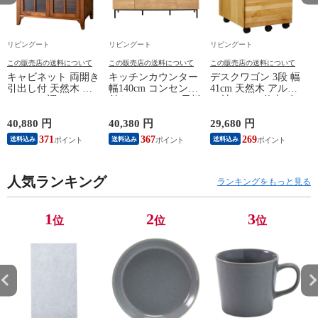
リビングート
リビングート
リビングート
この販売店の送料について
この販売店の送料について
この販売店の送料について
キャビネット 両開き
キッチンカウンター
デスクワゴン 3段 幅
引出し付 天然木 エ
幅140cm コンセント
41cm 天然木 アルダ
スニック調 Timber
付き ステンレス天板
ー材 オイル仕上げ
幅80cm （ リビング
木目調 （ カウンタ
（ 開梱設置 サイド
収納 食器棚 収納 キ
ー 作業台 家電ラッ
ワゴン 袖机 収納 キ
40,880 円
40,380 円
29,680 円
2
ッチン 飾り棚 完成
ク 収納 可動棚 お掃
ャスター付き ワゴン
371
367
269
送料込み
送料込み
送料込み
品 キッチンキャビネ
除ロボット対応 食器
脇机 シンプル デス
ット レトロ ガラス
棚 棚 ラック 2口コン
クサイド 書類収納
扉 ブラウン おしゃ
セント付 脚付 ダー
引き出し 引出 引出
れ ）
人気ランキング
クブラウン ナチュラ
し 小物収納 木製 木
ランキングをもっと見る
ル ウォールナット
目 ナチュラル ）
） 【ナチュラル】
1
2
3
位
位
位