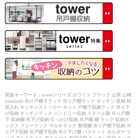
関連キーワード：towerシリーズ ホワイト ブラック 山実 山崎
yamazaki 吊り戸棚下ラック 吊り戸棚ラック キッチン 収納 根
菜入れ キッチンストッカー ネット 戸棚下収納ラック 吊り下
げ収納 キッチンラック パンドリー収納 スチール製 吊り戸棚
下 収納棚 吊下げ収納 引っかけ収納 吊戸棚 棚 ラック 収納ボ
ックス フリーラック マルチラック 整理棚 吊り戸棚下収納 吊
り戸下収納 吊戸棚下収納 吊り下げ棚 バスケット ホルダー ラ
ップ アルミホイル 省スペース 有効活用 キッチン収納 キッチ