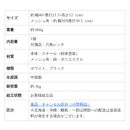
約 幅40×奥行21.5×高さ12（cm）
サイズ
メッシュ布：約 幅56X奥行30.5（cm）
重量
約 660g
1個
内容量
付属品：六角レンチ
本体：スチール（粉体塗装）
材質
メッシュ布：綿・ポリエステル
種類
ホワイト、ブラック
生産国
中国製
耐荷重
約 3kg
組立状態
お客様組立品
返品・キャンセル区分（小型商品）
区分
※北海道・沖縄・離島・一部山間部への配送は追加送
料が発生する場合がございます。