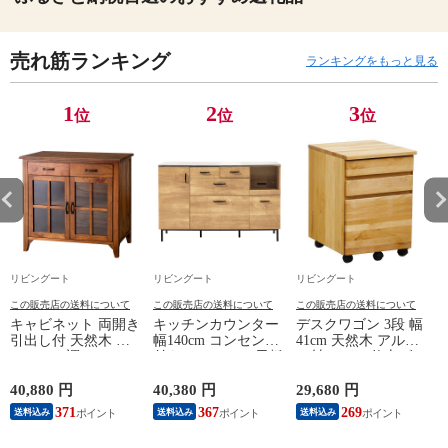
売れ筋ランキング
ランキングをもっと見る
1
2
3
位
位
位
リビングート
リビングート
リビングート
この販売店の送料について
この販売店の送料について
この販売店の送料について
キャビネット 両開き
キッチンカウンター
デスクワゴン 3段 幅
引出し付 天然木 エ
幅140cm コンセント
41cm 天然木 アルダ
スニック調 Timber
付き ステンレス天板
ー材 オイル仕上げ
幅80cm （ リビング
木目調 （ カウンタ
（ 開梱設置 サイド
収納 食器棚 収納 キ
ー 作業台 家電ラッ
ワゴン 袖机 収納 キ
40,880 円
40,380 円
29,680 円
2
ッチン 飾り棚 完成
ク 収納 可動棚 お掃
ャスター付き ワゴン
371
367
269
送料込み
送料込み
送料込み
品 キッチンキャビネ
除ロボット対応 食器
脇机 シンプル デス
ット レトロ ガラス
棚 棚 ラック 2口コン
クサイド 書類収納