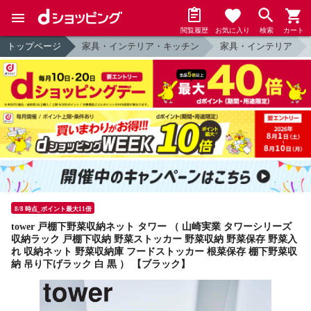
閲覧履歴
お気に入り
検索
カート
トップページ
家具・インテリア・キッチン
家具・インテリア
8/8 時点_ポイント最大11倍
tower 戸棚下野菜収納ネット タワー （ 山崎実業 タワーシリーズ
収納ラック 戸棚下収納 野菜ストッカー 野菜収納 野菜保存 野菜入
れ 収納ネット 野菜収納庫 フードストッカー 根菜保存 棚下野菜収
納 吊り下げラック 白 黒 ） 【ブラック】