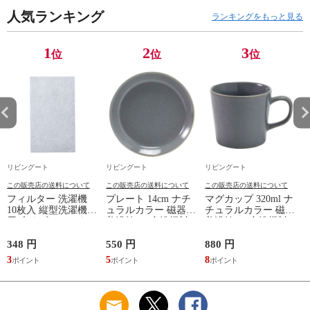
扉 ブラウン おしゃ
セント付 脚付 ダー
引き出し 引出 引出
れ ）
人気ランキング
クブラウン ナチュラ
し 小物収納 木製 木
ランキングをもっと見る
ル ウォールナット
目 ナチュラル ）
） 【ナチュラル】
1
2
3
位
位
位
リビングート
リビングート
リビングート
この販売店の送料について
この販売店の送料について
この販売店の送料について
フィルター 洗濯機
プレート 14cm ナチ
マグカップ 320ml ナ
10枚入 縦型洗濯機専
ュラルカラー 磁器
チュラルカラー 磁器
用 糸くずフィルター
美濃焼 （ 食洗機対
美濃焼 （ 食洗機対
（ 縦型 シート型 ゴ
応 電子レンジ対応
応 電子レンジ対応
ミ取り 糸くず ゴミ
ケーキ皿 デザート皿
マグ コップ カップ
348 円
550 円
880 円
1
使い捨て 抗菌 洗濯
取り皿 小皿 日本製
コーヒー 紅茶 珈琲
3
5
8
1
くず取り 排水口 ご
デザートプレート ケ
カフェオレ ミルク
み ほこり 髪の毛 掃
ーキ デザート 取皿
洋食器 おしゃれ ）
除 お手入れ 使い切
菓子皿 お皿 丸皿 お
【アッシュ】
り 洗濯グッズ ）
しゃれ ） 【アッシ
ュ】