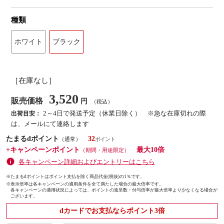
種類
ホワイト
ブラック
［在庫なし］
3,520
販売価格
円
（税込）
2～4日で発送予定（休業日除く） ※急な在庫切れの際
出荷目安：
は、メールにて連絡します
たまるdポイント
32
（通常）
+キャンペーンポイント
最大10倍
（期間・用途限定）
各キャンペーン詳細およびエントリーはこちら
※たまるdポイントはポイント支払を除く商品代金(税抜)の1％です。
※
表示倍率は各キャンペーンの適用条件を全て満たした場合の最大倍率です。
各キャンペーンの適用状況によっては、ポイントの進呈数・付与倍率が最大倍率より少なくなる場合が
ございます。
dカードでお支払ならポイント3倍