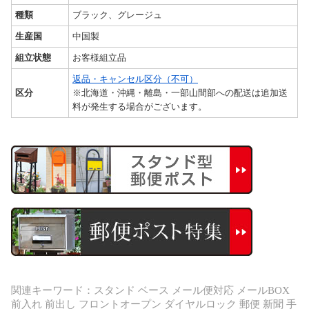
種類
ブラック、グレージュ
生産国
中国製
組立状態
お客様組立品
返品・キャンセル区分（不可）
区分
※北海道・沖縄・離島・一部山間部への配送は追加送
料が発生する場合がございます。
関連キーワード：スタンド ベース メール便対応 メールBOX
前入れ 前出し フロントオープン ダイヤルロック 郵便 新聞 手