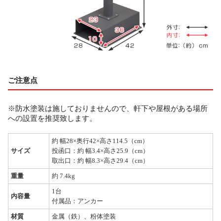
ご注意点
※防水塗装は施しておりませんので、軒下や屋根がある場所
への設置を推奨致します。
約 幅28×奥行42×高さ114.5（cm）
サイズ
投函口：約 幅3.4×高さ25.9（cm）
取出口：約 幅8.3×高さ29.4（cm）
重量
約 7.4kg
1台
内容量
付属品：アンカー
材質
金属（鉄）、粉体塗装