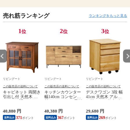
売れ筋ランキング
ランキングをもっと見る
1
2
3
位
位
位
リビングート
リビングート
リビングート
この販売店の送料について
この販売店の送料について
この販売店の送料について
キャビネット 両開き
キッチンカウンター
デスクワゴン 3段 幅
引出し付 天然木 エ
幅140cm コンセント
41cm 天然木 アルダ
スニック調 Timber
付き ステンレス天板
ー材 オイル仕上げ
幅80cm （ リビング
木目調 （ カウンタ
（ 開梱設置 サイド
収納 食器棚 収納 キ
ー 作業台 家電ラッ
ワゴン 袖机 収納 キ
40,880 円
40,380 円
29,680 円
2
ッチン 飾り棚 完成
ク 収納 可動棚 お掃
ャスター付き ワゴン
371
367
269
送料込み
送料込み
送料込み
品 キッチンキャビネ
除ロボット対応 食器
脇机 シンプル デス
ット レトロ ガラス
棚 棚 ラック 2口コン
クサイド 書類収納
扉 ブラウン おしゃ
セント付 脚付 ダー
引き出し 引出 引出