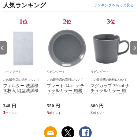
れ ）
人気ランキング
クブラウン ナチュラ
し 小物収納 木製 木
ランキングをもっと見る
ル ウォールナット
目 ナチュラル ）
） 【ナチュラル】
1
2
3
位
位
位
リビングート
リビングート
リビングート
この販売店の送料について
この販売店の送料について
この販売店の送料について
フィルター 洗濯機
プレート 14cm ナチ
マグカップ 320ml ナ
10枚入 縦型洗濯機専
ュラルカラー 磁器
チュラルカラー 磁器
用 糸くずフィルター
美濃焼 （ 食洗機対
美濃焼 （ 食洗機対
（ 縦型 シート型 ゴ
応 電子レンジ対応
応 電子レンジ対応
ミ取り 糸くず ゴミ
ケーキ皿 デザート皿
マグ コップ カップ
348 円
550 円
880 円
1
使い捨て 抗菌 洗濯
取り皿 小皿 日本製
コーヒー 紅茶 珈琲
3
5
8
1
くず取り 排水口 ご
デザートプレート ケ
カフェオレ ミルク
み ほこり 髪の毛 掃
ーキ デザート 取皿
洋食器 おしゃれ ）
除 お手入れ 使い切
菓子皿 お皿 丸皿 お
【アッシュ】
り 洗濯グッズ ）
しゃれ ） 【アッシ
ュ】