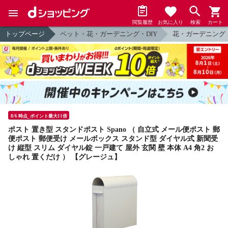
閲覧履歴
お気に入り
検索
カート
トップページ
ペット・花・ガーデニング・DIY
花・ガーデニング
8/6 時点_ポイント最大11倍
ポスト 置き型 スタンドポスト Spano （ 自立式 メール便ポスト 郵
便ポスト 郵便受け メールボックス スタンド型 ダイヤル式 新聞受
け 縦型 スリム ダイヤル錠 一戸建て 屋外 玄関 壁 本体 A4 角2 お
しゃれ 置くだけ ） 【グレージュ】