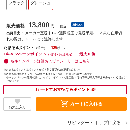
ブラック
グレージュ
13,800
販売価格
送料込み
円
（税込）
メーカー直送｜1～2週間程度で発送予定A ※急な在庫切
出荷目安：
れの際は、メールにて連絡します
たまるdポイント
125
（通常）
+キャンペーンポイント
最大10倍
（期間・用途限定）
各キャンペーン詳細およびエントリーはこちら
※たまるdポイントはポイント支払を除く商品代金(税抜)の1％です。
※
表示倍率は各キャンペーンの適用条件を全て満たした場合の最大倍率です。
各キャンペーンの適用状況によっては、ポイントの進呈数・付与倍率が最大倍率より少なくなる場合が
ございます。
dカードでお支払ならポイント3倍
shopping_cart
カートに入れる
お気に入り
リビングート トップに戻る