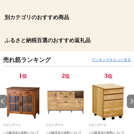
別カテゴリのおすすめ商品
ふるさと納税百選のおすすめ返礼品
売れ筋ランキング
ランキングをもっと見る
1
2
3
位
位
位
リビングート
リビングート
リビングート
この販売店の送料について
この販売店の送料について
この販売店の送料について