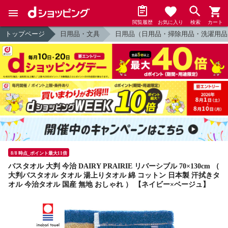
閲覧履歴
お気に入り
検索
カート
トップページ
日用品・文具
日用品（日用品・掃除用品・洗濯用品
8/8 時点_ポイント最大11倍
バスタオル 大判 今治 DAIRY PRAIRIE リバーシブル 70×130cm （
大判バスタオル タオル 湯上りタオル 綿 コットン 日本製 汗拭きタ
オル 今治タオル 国産 無地 おしゃれ ） 【ネイビー×ベージュ】