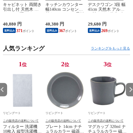
キャビネット 両開き
キッチンカウンター
デスクワゴン 3段 幅
引出し付 天然木 エ
幅140cm コンセント
41cm 天然木 アルダ
スニック調 Timber
付き ステンレス天板
ー材 オイル仕上げ
幅80cm （ リビング
木目調 （ カウンタ
（ 開梱設置 サイド
収納 食器棚 収納 キ
ー 作業台 家電ラッ
ワゴン 袖机 収納 キ
40,880 円
40,380 円
29,680 円
2
ッチン 飾り棚 完成
ク 収納 可動棚 お掃
ャスター付き ワゴン
371
367
269
送料込み
送料込み
送料込み
品 キッチンキャビネ
除ロボット対応 食器
脇机 シンプル デス
ット レトロ ガラス
棚 棚 ラック 2口コン
クサイド 書類収納
扉 ブラウン おしゃ
セント付 脚付 ダー
引き出し 引出 引出
れ ）
人気ランキング
クブラウン ナチュラ
し 小物収納 木製 木
ランキングをもっと見る
ル ウォールナット
目 ナチュラル ）
） 【ナチュラル】
1
2
3
位
位
位
リビングート
リビングート
リビングート
この販売店の送料について
この販売店の送料について
この販売店の送料について
フィルター 洗濯機
プレート 14cm ナチ
マグカップ 320ml ナ
10枚入 縦型洗濯機専
ュラルカラー 磁器
チュラルカラー 磁器