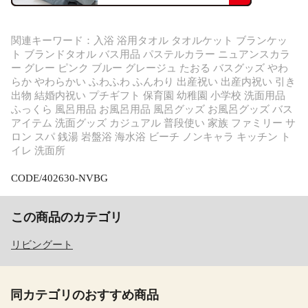
関連キーワード：入浴 浴用タオル タオルケット ブランケッ
ト ブランドタオル バス用品 パステルカラー ニュアンスカラ
ー グレー ピンク ブルー グレージュ たおる バスグッズ やわ
らか やわらかい ふわふわ ふんわり 出産祝い 出産内祝い 引き
出物 結婚内祝い プチギフト 保育園 幼稚園 小学校 洗面用品
ふっくら 風呂用品 お風呂用品 風呂グッズ お風呂グッズ バス
アイテム 洗面グッズ カジュアル 普段使い 家族 ファミリー サ
ロン スパ 銭湯 岩盤浴 海水浴 ビーチ ノンキャラ キッチン ト
イレ 洗面所
CODE/402630-NVBG
この商品のカテゴリ
リビングート
同カテゴリのおすすめ商品