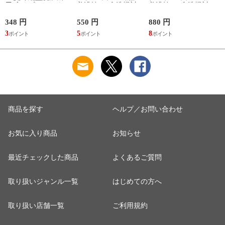
用 糸くずフィルター
美濃焼 （ 食洗機対
美濃焼 （ 食洗機対
（ 縦型 シート型 ゴ
応 電子レンジ対応
応 電子レンジ対応
ミ取り 糸くず ゴミ
ケーキ皿 デザート皿
マグ コップ カップ
348 円
550 円
880 円
1
使い捨て 抗菌 洗濯
取り皿 小皿 日本製
コーヒー 紅茶 珈琲
3
5
8
1
くず取り 排水口 ご
デザートプレート ケ
カフェオレ ミルク
み ほこり 髪の毛 掃
ーキ デザート 取皿
洋食器 おしゃれ ）
除 お手入れ 使い切
菓子皿 お皿 丸皿 お
【アッシュ】
り 洗濯グッズ ）
しゃれ ） 【アッシ
ュ】
商品を探す
ヘルプ／お問い合わせ
お気に入り商品
お知らせ
最近チェックした商品
よくあるご質問
取り扱いジャンル一覧
はじめての方へ
取り扱い店舗一覧
ご利用規約