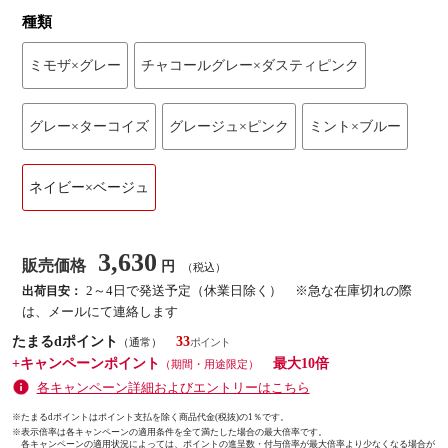
種類
ミモザ×グレー
チャコールグレー×ダスティピンク
グレー×ターコイズ
グレージュ×ピンク
ミント×ブルー
ネイビー×ベージュ
3,630
販売価格
円
（税込）
2～4日で発送予定（休業日除く） ※急な在庫切れの際
出荷目安：
は、メールにて連絡します
たまるdポイント
33
（通常）
+キャンペーンポイント
最大10倍
（期間・用途限定）
各キャンペーン詳細およびエントリーはこちら
※たまるdポイントはポイント支払を除く商品代金(税抜)の1％です。
※
表示倍率は各キャンペーンの適用条件を全て満たした場合の最大倍率です。
各キャンペーンの適用状況によっては、ポイントの進呈数・付与倍率が最大倍率より少なくなる場合が