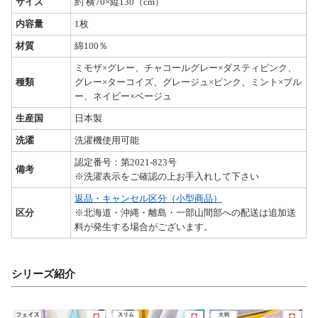
サイズ
約 横70×縦130（cm）
内容量
1枚
材質
綿100％
ミモザ×グレー、チャコールグレー×ダスティピンク、
種類
グレー×ターコイズ、グレージュ×ピンク、ミント×ブル
ー、ネイビー×ベージュ
生産国
日本製
洗濯
洗濯機使用可能
認定番号：第2021-823号
備考
※洗濯表示をご確認の上お手入れして下さい
返品・キャンセル区分（小型商品）
区分
※北海道・沖縄・離島・一部山間部への配送は追加送
料が発生する場合がございます。
シリーズ紹介