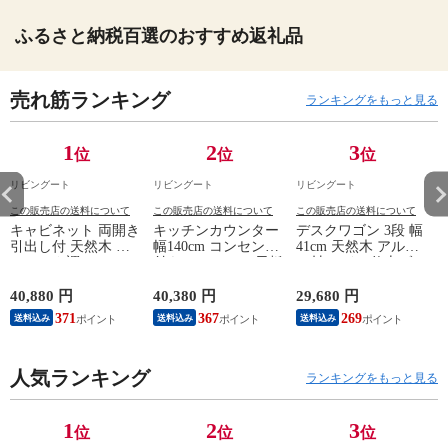
ふるさと納税百選のおすすめ返礼品
売れ筋ランキング
ランキングをもっと見る
1
2
3
位
位
位
リビングート
リビングート
リビングート
この販売店の送料について
この販売店の送料について
この販売店の送料について
キャビネット 両開き
キッチンカウンター
デスクワゴン 3段 幅
引出し付 天然木 エ
幅140cm コンセント
41cm 天然木 アルダ
スニック調 Timber
付き ステンレス天板
ー材 オイル仕上げ
幅80cm （ リビング
木目調 （ カウンタ
（ 開梱設置 サイド
収納 食器棚 収納 キ
ー 作業台 家電ラッ
ワゴン 袖机 収納 キ
40,880 円
40,380 円
29,680 円
2
ッチン 飾り棚 完成
ク 収納 可動棚 お掃
ャスター付き ワゴン
371
367
269
送料込み
送料込み
送料込み
品 キッチンキャビネ
除ロボット対応 食器
脇机 シンプル デス
ット レトロ ガラス
棚 棚 ラック 2口コン
クサイド 書類収納
扉 ブラウン おしゃ
セント付 脚付 ダー
引き出し 引出 引出
れ ）
人気ランキング
クブラウン ナチュラ
し 小物収納 木製 木
ランキングをもっと見る
ル ウォールナット
目 ナチュラル ）
） 【ナチュラル】
1
2
3
位
位
位