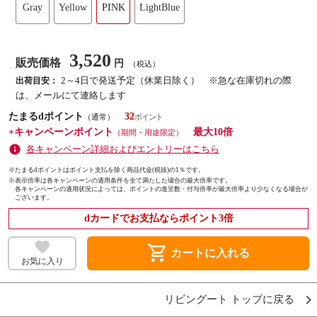
Gray
Yellow
PINK
LightBlue
3,520
販売価格
円
（税込）
2～4日で発送予定（休業日除く） ※急な在庫切れの際
出荷目安：
は、メールにて連絡します
たまるdポイント
32
（通常）
+キャンペーンポイント
最大10倍
（期間・用途限定）
各キャンペーン詳細およびエントリーはこちら
※たまるdポイントはポイント支払を除く商品代金(税抜)の1％です。
※
表示倍率は各キャンペーンの適用条件を全て満たした場合の最大倍率です。
各キャンペーンの適用状況によっては、ポイントの進呈数・付与倍率が最大倍率より少なくなる場合が
ございます。
dカードでお支払ならポイント3倍
shopping_cart
カートに入れる
お気に入り
リビングート トップに戻る