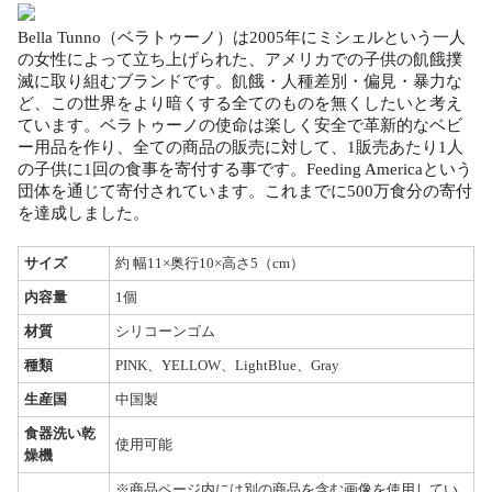
Bella Tunno（ベラトゥーノ）は2005年にミシェルという一人
の女性によって立ち上げられた、アメリカでの子供の飢餓撲
滅に取り組むブランドです。飢餓・人種差別・偏見・暴力な
ど、この世界をより暗くする全てのものを無くしたいと考え
ています。ベラトゥーノの使命は楽しく安全で革新的なベビ
ー用品を作り、全ての商品の販売に対して、1販売あたり1人
の子供に1回の食事を寄付する事です。Feeding Americaという
団体を通じて寄付されています。これまでに500万食分の寄付
を達成しました。
サイズ
約 幅11×奥行10×高さ5（cm）
内容量
1個
材質
シリコーンゴム
種類
PINK、YELLOW、LightBlue、Gray
生産国
中国製
食器洗い乾
使用可能
燥機
※商品ページ内には別の商品を含む画像を使用してい