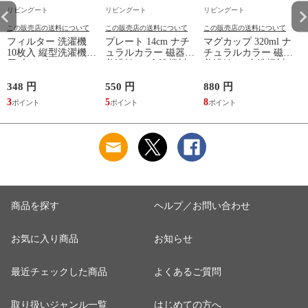
リビングート
リビングート
リビングート
この販売店の送料について
この販売店の送料について
この販売店の送料について
フィルター 洗濯機
プレート 14cm ナチ
マグカップ 320ml ナ
10枚入 縦型洗濯機専
ュラルカラー 磁器
チュラルカラー 磁器
用 糸くずフィルター
美濃焼 （ 食洗機対
美濃焼 （ 食洗機対
（ 縦型 シート型 ゴ
応 電子レンジ対応
応 電子レンジ対応
ミ取り 糸くず ゴミ
ケーキ皿 デザート皿
マグ コップ カップ
348 円
550 円
880 円
1
使い捨て 抗菌 洗濯
取り皿 小皿 日本製
コーヒー 紅茶 珈琲
3
5
8
1
くず取り 排水口 ご
デザートプレート ケ
カフェオレ ミルク
み ほこり 髪の毛 掃
ーキ デザート 取皿
洋食器 おしゃれ ）
除 お手入れ 使い切
菓子皿 お皿 丸皿 お
【アッシュ】
り 洗濯グッズ ）
しゃれ ） 【アッシ
ュ】
商品を探す
ヘルプ／お問い合わせ
お気に入り商品
お知らせ
最近チェックした商品
よくあるご質問
取り扱いジャンル一覧
はじめての方へ