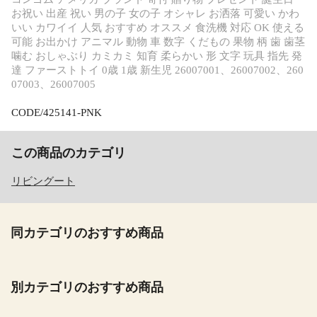
お祝い 出産 祝い 男の子 女の子 オシャレ お洒落 可愛い かわ
いい カワイイ 人気 おすすめ オススメ 食洗機 対応 OK 使える
可能 お出かけ アニマル 動物 車 数字 くだもの 果物 柄 歯 歯茎
噛む おしゃぶり カミカミ 知育 柔らかい 形 文字 玩具 指先 発
達 ファーストトイ 0歳 1歳 新生児 26007001、26007002、260
07003、26007005
CODE/425141-PNK
この商品のカテゴリ
リビングート
同カテゴリのおすすめ商品
別カテゴリのおすすめ商品