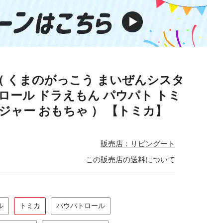
（ くまのがっこう まいぜんシスタ
モロール ドラえもん パウパト トミ
ジャー おもちゃ ） 【トミカ】
販売店：リビングート
この販売店の送料について
ル
トミカ
パウパトロール