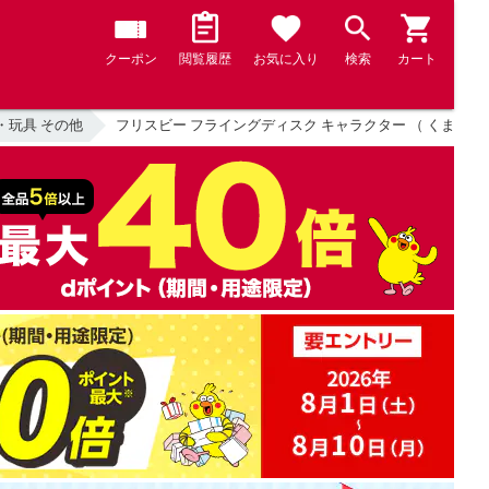
クーポン
閲覧履歴
お気に入り
検索
カート
・玩具 その他
フリスビー フライングディスク キャラクター （ くまのがっ