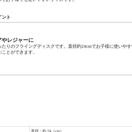
イント
アやレジャーに
ったりのフライングディスクです。直径約24cmでお子様に使いや
ぶことができます。
直径：約 24（cm）