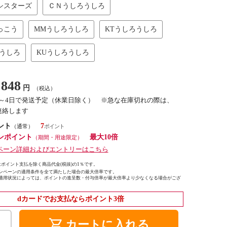
シスターズ
ＣＮうしろうしろ
っこう
MMうしろうしろ
KTうしろうしろ
ろうしろ
KUうしろうしろ
848
円
（税込）
2～4日で発送予定（休業日除く） ※急な在庫切れの際は、
連絡します
ント
7
（通常）
ンポイント
最大10倍
（期間・用途限定）
ペーン詳細およびエントリーはこちら
ポイント支払を除く商品代金(税抜)の1％です。
ンペーンの適用条件を全て満たした場合の最大倍率です。
適用状況によっては、ポイントの進呈数・付与倍率が最大倍率より少なくなる場合がござ
dカードでお支払ならポイント3倍
shopping_cart
カートに入れる