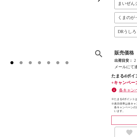
まいぜん
くまのが
DRうし
販売価格
出荷目安：
メールにて
たまるdポイ
+キャンペー
各キャン
※たまるdポイントは
※
表示倍率は各キャ
各キャンペーンの
います。