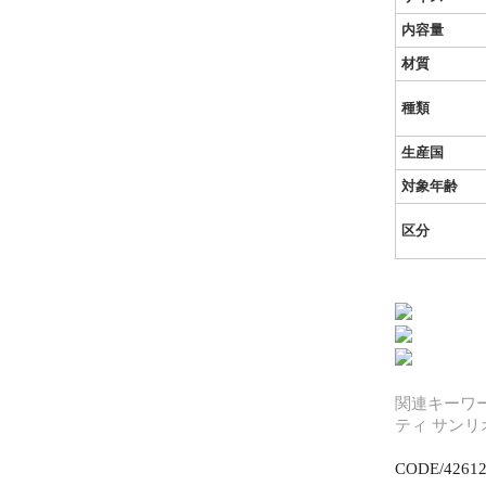
内容量
材質
種類
生産国
対象年齢
区分
関連キーワー
ティ サンリオ
CODE/4261