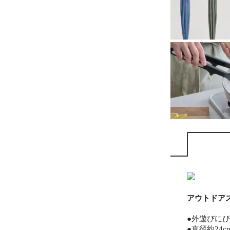
アウトドア
●外遊びに
●直径約24