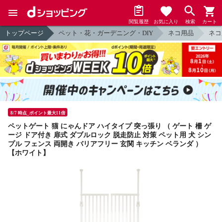
閲覧履歴
お気に入り
検索
カート
トップページ
ペット・花・ガーデニング・DIY
ネコ用品
ネコ
8/7 時点_ポイント最大11倍
ペットゲート 猫 にゃんドア ハイタイプ 突っ張り （ ゲート 柵 ゲ
ージ ドア付き 扉式 ダブルロック 脱走防止 対策 ペット用 犬 シン
プル フェンス 両開き バリアフリー 玄関 キッチン ベランダ ）
【ホワイト】