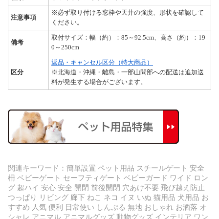
※必ず取り付ける窓枠や天井の強度、形状を確認して
注意事項
ください。
取付サイズ：幅（約）：85～92.5cm、高さ（約）：19
備考
0～250cm
返品・キャンセル区分（特大商品）
区分
※北海道・沖縄・離島・一部山間部への配送は追加送
料が発生する場合がございます。
関連キーワード：簡単設置 ペット用品 スチールゲート 安全
柵 ベビーゲート セーフティゲート ベビーガード ワイド ロン
グ 超ハイ 安心 安全 開閉 前後開閉 穴あけ不要 飛び越え防止
つっぱり リビング 廊下 ねこ ネコ イヌ いぬ 猫用品 犬用品 お
すすめ 人気 便利 日常使い しんぷる 無地 おしゃれ お洒落 オ
シャレ アニマル アニマルグッズ 動物グッズ インテリア ワン