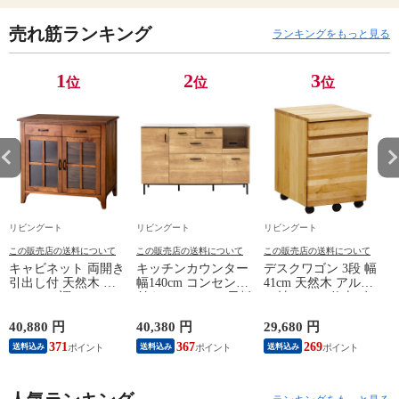
売れ筋ランキング
ランキングをもっと見る
1
2
3
位
位
位
リビングート
リビングート
リビングート
この販売店の送料について
この販売店の送料について
この販売店の送料について
キャビネット 両開き
キッチンカウンター
デスクワゴン 3段 幅
引出し付 天然木 エ
幅140cm コンセント
41cm 天然木 アルダ
スニック調 Timber
付き ステンレス天板
ー材 オイル仕上げ
幅80cm （ リビング
木目調 （ カウンタ
（ 開梱設置 サイド
収納 食器棚 収納 キ
ー 作業台 家電ラッ
ワゴン 袖机 収納 キ
40,880 円
40,380 円
29,680 円
2
ッチン 飾り棚 完成
ク 収納 可動棚 お掃
ャスター付き ワゴン
371
367
269
送料込み
送料込み
送料込み
品 キッチンキャビネ
除ロボット対応 食器
脇机 シンプル デス
ット レトロ ガラス
棚 棚 ラック 2口コン
クサイド 書類収納
扉 ブラウン おしゃ
セント付 脚付 ダー
引き出し 引出 引出
れ ）
クブラウン ナチュラ
し 小物収納 木製 木