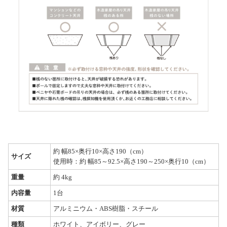
約 幅85×奥行10×高さ190（cm）
サイズ
使用時：約 幅85～92.5×高さ190～250×奥行10（cm）
重量
約 4kg
内容量
1台
材質
アルミニウム・ABS樹脂・スチール
種類
ホワイト、アイボリー、グレー