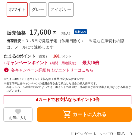
ホワイト
グレー
アイボリー
17,600
販売価格
送料込み
円
（税込）
3～5日で発送予定（休業日除く） ※急な在庫切れの際
出荷目安：
は、メールにて連絡します
たまるdポイント
160
（通常）
+キャンペーンポイント
最大10倍
（期間・用途限定）
各キャンペーン詳細およびエントリーはこちら
※たまるdポイントはポイント支払を除く商品代金(税抜)の1％です。
※
表示倍率は各キャンペーンの適用条件を全て満たした場合の最大倍率です。
各キャンペーンの適用状況によっては、ポイントの進呈数・付与倍率が最大倍率より少なくなる場合が
ございます。
dカードでお支払ならポイント3倍
shopping_cart
カートに入れる
お気に入り
リビングート トップに戻る