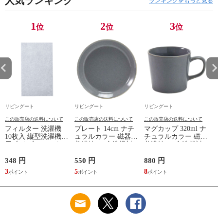
人気ランキング
ランキングをもっと見る
ル ウォールナット
目 ナチュラル ）
） 【ナチュラル】
1
2
3
位
位
位
リビングート
リビングート
リビングート
この販売店の送料について
この販売店の送料について
この販売店の送料について
フィルター 洗濯機
プレート 14cm ナチ
マグカップ 320ml ナ
10枚入 縦型洗濯機専
ュラルカラー 磁器
チュラルカラー 磁器
用 糸くずフィルター
美濃焼 （ 食洗機対
美濃焼 （ 食洗機対
（ 縦型 シート型 ゴ
応 電子レンジ対応
応 電子レンジ対応
ミ取り 糸くず ゴミ
ケーキ皿 デザート皿
マグ コップ カップ
348 円
550 円
880 円
1
使い捨て 抗菌 洗濯
取り皿 小皿 日本製
コーヒー 紅茶 珈琲
3
5
8
1
くず取り 排水口 ご
デザートプレート ケ
カフェオレ ミルク
み ほこり 髪の毛 掃
ーキ デザート 取皿
洋食器 おしゃれ ）
除 お手入れ 使い切
菓子皿 お皿 丸皿 お
【アッシュ】
り 洗濯グッズ ）
しゃれ ） 【アッシ
ュ】