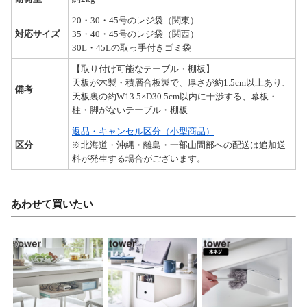
20・30・45号のレジ袋（関東）
対応サイズ
35・40・45号のレジ袋（関西）
30L・45Lの取っ手付きゴミ袋
【取り付け可能なテーブル・棚板】
天板が木製・積層合板製で、厚さが約1.5cm以上あり、
備考
天板裏の約W13.5×D30.5cm以内に干渉する、幕板・
柱・脚がないテーブル・棚板
返品・キャンセル区分（小型商品）
区分
※北海道・沖縄・離島・一部山間部への配送は追加送
料が発生する場合がございます。
あわせて買いたい