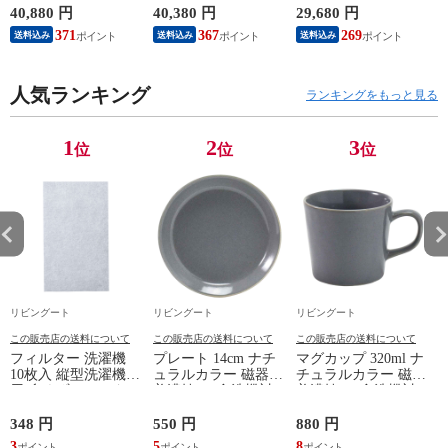
収納 食器棚 収納 キ
ー 作業台 家電ラッ
ワゴン 袖机 収納 キ
40,880 円
40,380 円
29,680 円
2
ッチン 飾り棚 完成
ク 収納 可動棚 お掃
ャスター付き ワゴン
371
367
269
送料込み
送料込み
送料込み
品 キッチンキャビネ
除ロボット対応 食器
脇机 シンプル デス
ット レトロ ガラス
棚 棚 ラック 2口コン
クサイド 書類収納
扉 ブラウン おしゃ
セント付 脚付 ダー
引き出し 引出 引出
れ ）
人気ランキング
クブラウン ナチュラ
し 小物収納 木製 木
ランキングをもっと見る
ル ウォールナット
目 ナチュラル ）
） 【ナチュラル】
1
2
3
位
位
位
リビングート
リビングート
リビングート
この販売店の送料について
この販売店の送料について
この販売店の送料について
フィルター 洗濯機
プレート 14cm ナチ
マグカップ 320ml ナ
10枚入 縦型洗濯機専
ュラルカラー 磁器
チュラルカラー 磁器
用 糸くずフィルター
美濃焼 （ 食洗機対
美濃焼 （ 食洗機対
ア
（ 縦型 シート型 ゴ
応 電子レンジ対応
応 電子レンジ対応
ミ取り 糸くず ゴミ
ケーキ皿 デザート皿
マグ コップ カップ
348 円
550 円
880 円
6
使い捨て 抗菌 洗濯
取り皿 小皿 日本製
コーヒー 紅茶 珈琲
3
5
8
6