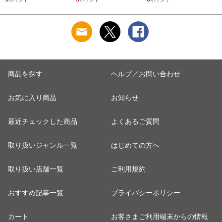
くず取り 排水口 ご
デザートプレート ケ
カフェオレ ミルク
み ほこり 髪の毛 掃
ーキ デザート 取皿
洋食器 おしゃれ ）
除 お手入れ 使い切
菓子皿 お皿 丸皿 お
【アッシュ】
り 洗濯グッズ ）
しゃれ ） 【アッシ
ュ】
商品を探す
ヘルプ／お問い合わせ
お気に入り商品
お知らせ
最近チェックした商品
よくあるご質問
取り扱いジャンル一覧
はじめての方へ
取り扱い店舗一覧
ご利用規約
おすすめ記事一覧
プライバシーポリシー
カート
お客さまご利用端末からの情報