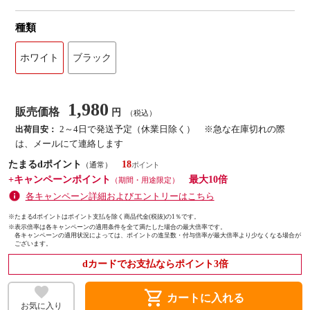
種類
ホワイト
ブラック
1,980
販売価格
円
（税込）
2～4日で発送予定（休業日除く） ※急な在庫切れの際
出荷目安：
は、メールにて連絡します
たまるdポイント
18
（通常）
+キャンペーンポイント
最大10倍
（期間・用途限定）
各キャンペーン詳細およびエントリーはこちら
※たまるdポイントはポイント支払を除く商品代金(税抜)の1％です。
※
表示倍率は各キャンペーンの適用条件を全て満たした場合の最大倍率です。
各キャンペーンの適用状況によっては、ポイントの進呈数・付与倍率が最大倍率より少なくなる場合が
ございます。
dカードでお支払ならポイント3倍
shopping_cart
カートに入れる
お気に入り