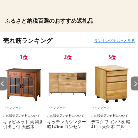
ふるさと納税百選のおすすめ返礼品
売れ筋ランキング
ランキングをもっと見る
1
2
3
位
位
位
リビングート
リビングート
リビングート
この販売店の送料について
この販売店の送料について
この販売店の送料について
キャビネット 両開き
キッチンカウンター
デスクワゴン 3段 幅
引出し付 天然木 エ
幅140cm コンセント
41cm 天然木 アルダ
スニック調 Timber
付き ステンレス天板
ー材 オイル仕上げ
幅80cm （ リビング
木目調 （ カウンタ
（ 開梱設置 サイド