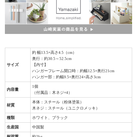
約 幅13.5×高さ4.5（cm）
奥行：約30.5～52.5cm
サイズ
【内寸】
ハンガーフレーム開口時：約幅12.5×奥行21cm
ハンガー部：約幅9.5×奥行24×高さ3cm
1個
内容量
（付属品：木ネジ×4）
本体：スチール（粉体塗装）
材質
木ネジ：スチール（ユニクロメッキ）
種類
ホワイト、ブラック
生産国
中国製
耐荷重
約2kg