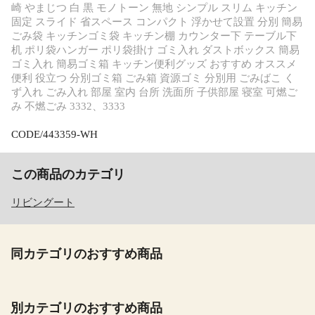
崎 やまじつ 白 黒 モノトーン 無地 シンプル スリム キッチン
固定 スライド 省スペース コンパクト 浮かせて設置 分別 簡易
ごみ袋 キッチンゴミ袋 キッチン棚 カウンター下 テーブル下
机 ポリ袋ハンガー ポリ袋掛け ゴミ入れ ダストボックス 簡易
ゴミ入れ 簡易ゴミ箱 キッチン便利グッズ おすすめ オススメ
便利 役立つ 分別ゴミ箱 ごみ箱 資源ゴミ 分別用 ごみばこ く
ず入れ ごみ入れ 部屋 室内 台所 洗面所 子供部屋 寝室 可燃ご
み 不燃ごみ 3332、3333
CODE/443359-WH
この商品のカテゴリ
リビングート
同カテゴリのおすすめ商品
別カテゴリのおすすめ商品