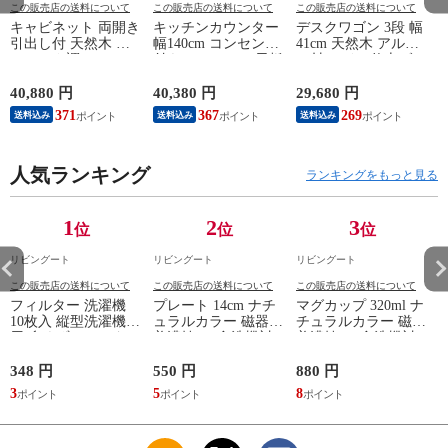
この販売店の送料について
この販売店の送料について
この販売店の送料について
キャビネット 両開き
キッチンカウンター
デスクワゴン 3段 幅
引出し付 天然木 エ
幅140cm コンセント
41cm 天然木 アルダ
スニック調 Timber
付き ステンレス天板
ー材 オイル仕上げ
幅80cm （ リビング
木目調 （ カウンタ
（ 開梱設置 サイド
収納 食器棚 収納 キ
ー 作業台 家電ラッ
ワゴン 袖机 収納 キ
40,880 円
40,380 円
29,680 円
2
ッチン 飾り棚 完成
ク 収納 可動棚 お掃
ャスター付き ワゴン
371
367
269
送料込み
送料込み
送料込み
品 キッチンキャビネ
除ロボット対応 食器
脇机 シンプル デス
ット レトロ ガラス
棚 棚 ラック 2口コン
クサイド 書類収納
扉 ブラウン おしゃ
セント付 脚付 ダー
引き出し 引出 引出
れ ）
人気ランキング
クブラウン ナチュラ
し 小物収納 木製 木
ランキングをもっと見る
ル ウォールナット
目 ナチュラル ）
） 【ナチュラル】
1
2
3
位
位
位
リビングート
リビングート
リビングート
この販売店の送料について
この販売店の送料について
この販売店の送料について
フィルター 洗濯機
プレート 14cm ナチ
マグカップ 320ml ナ
10枚入 縦型洗濯機専
ュラルカラー 磁器
チュラルカラー 磁器
用 糸くずフィルター
美濃焼 （ 食洗機対
美濃焼 （ 食洗機対
（ 縦型 シート型 ゴ
応 電子レンジ対応
応 電子レンジ対応
ミ取り 糸くず ゴミ
ケーキ皿 デザート皿
マグ コップ カップ
348 円
550 円
880 円
1
使い捨て 抗菌 洗濯
取り皿 小皿 日本製
コーヒー 紅茶 珈琲
3
5
8
1
くず取り 排水口 ご
デザートプレート ケ
カフェオレ ミルク
み ほこり 髪の毛 掃
ーキ デザート 取皿
洋食器 おしゃれ ）
除 お手入れ 使い切
菓子皿 お皿 丸皿 お
【アッシュ】