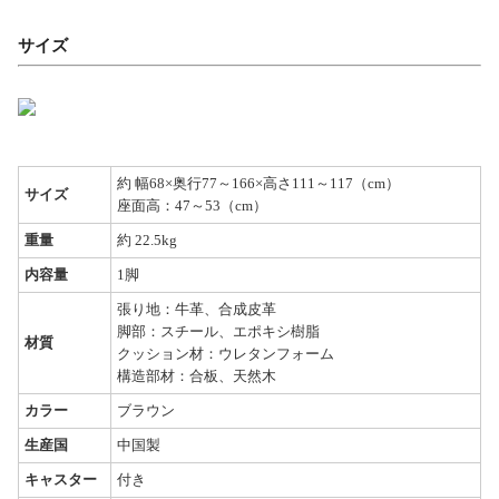
サイズ
約 幅68×奥行77～166×高さ111～117（cm）
サイズ
座面高：47～53（cm）
重量
約 22.5kg
内容量
1脚
張り地：牛革、合成皮革
脚部：スチール、エポキシ樹脂
材質
クッション材：ウレタンフォーム
構造部材：合板、天然木
カラー
ブラウン
生産国
中国製
キャスター
付き