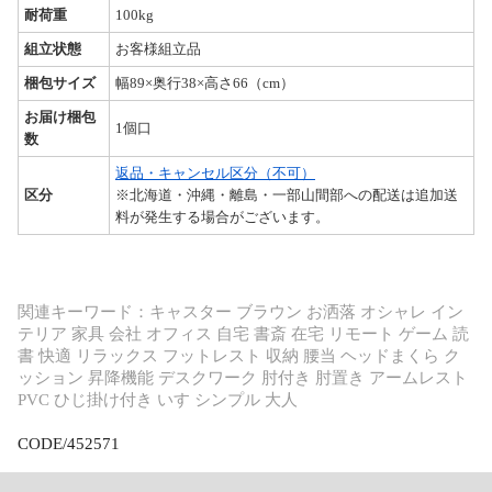
耐荷重
100kg
組立状態
お客様組立品
梱包サイズ
幅89×奥行38×高さ66（cm）
お届け梱包
1個口
数
返品・キャンセル区分（不可）
区分
※北海道・沖縄・離島・一部山間部への配送は追加送
料が発生する場合がございます。
関連キーワード：キャスター ブラウン お洒落 オシャレ イン
テリア 家具 会社 オフィス 自宅 書斎 在宅 リモート ゲーム 読
書 快適 リラックス フットレスト 収納 腰当 ヘッドまくら ク
ッション 昇降機能 デスクワーク 肘付き 肘置き アームレスト
PVC ひじ掛け付き いす シンプル 大人
CODE/452571