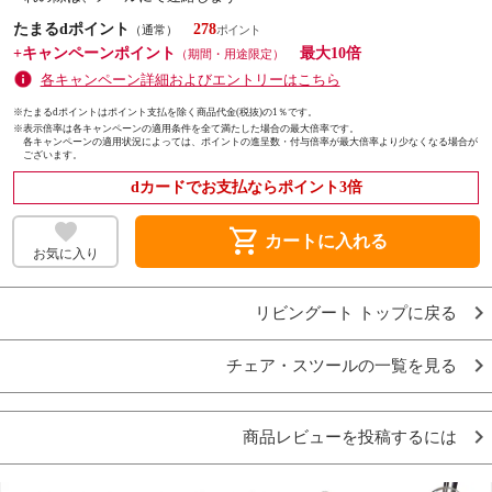
たまるdポイント
278
（通常）
+キャンペーンポイント
最大10倍
（期間・用途限定）
各キャンペーン詳細およびエントリーはこちら
※たまるdポイントはポイント支払を除く商品代金(税抜)の1％です。
※
表示倍率は各キャンペーンの適用条件を全て満たした場合の最大倍率です。
各キャンペーンの適用状況によっては、ポイントの進呈数・付与倍率が最大倍率より少なくなる場合が
ございます。
dカードでお支払ならポイント3倍
shopping_cart
カートに入れる
お気に入り
リビングート トップに戻る
チェア・スツールの一覧を見る
商品レビューを投稿するには