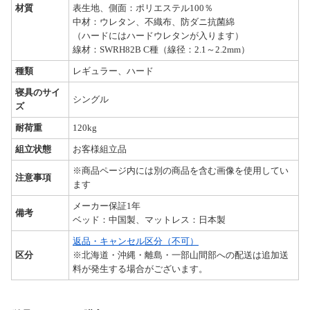
材質
表生地、側面：ポリエステル100％
中材：ウレタン、不織布、防ダニ抗菌綿
（ハードにはハードウレタンが入ります）
線材：SWRH82B C種（線径：2.1～2.2mm）
種類
レギュラー、ハード
寝具のサイ
シングル
ズ
耐荷重
120kg
組立状態
お客様組立品
※商品ページ内には別の商品を含む画像を使用してい
注意事項
ます
メーカー保証1年
備考
ベッド：中国製、マットレス：日本製
返品・キャンセル区分（不可）
区分
※北海道・沖縄・離島・一部山間部への配送は追加送
料が発生する場合がございます。