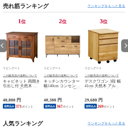
売れ筋ランキング
ランキングをもっと見る
1
2
3
位
位
位
リビングート
リビングート
リビングート
この販売店の送料について
この販売店の送料について
この販売店の送料について
キャビネット 両開き
キッチンカウンター
デスクワゴン 3段 幅
引出し付 天然木 エ
幅140cm コンセント
41cm 天然木 アルダ
スニック調 Timber
付き ステンレス天板
ー材 オイル仕上げ
幅80cm （ リビング
木目調 （ カウンタ
（ 開梱設置 サイド
収納 食器棚 収納 キ
ー 作業台 家電ラッ
ワゴン 袖机 収納 キ
40,880 円
40,380 円
29,680 円
2
ッチン 飾り棚 完成
ク 収納 可動棚 お掃
ャスター付き ワゴン
371
367
269
送料込み
送料込み
送料込み
品 キッチンキャビネ
除ロボット対応 食器
脇机 シンプル デス
ット レトロ ガラス
棚 棚 ラック 2口コン
クサイド 書類収納
扉 ブラウン おしゃ
セント付 脚付 ダー
引き出し 引出 引出
れ ）
人気ランキング
クブラウン ナチュラ
し 小物収納 木製 木
ランキングをもっと見る
ル ウォールナット
目 ナチュラル ）