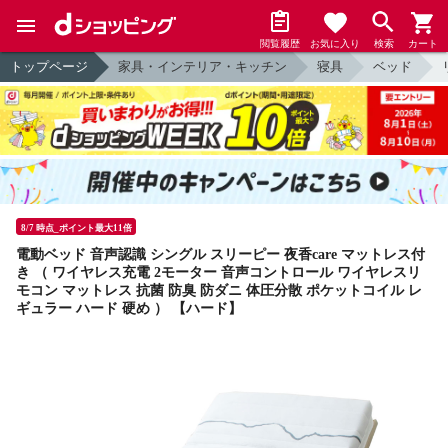
閲覧履歴
お気に入り
検索
カート
トップページ
家具・インテリア・キッチン
寝具
ベッド
8/7 時点_ポイント最大11倍
電動ベッド 音声認識 シングル スリーピー 夜香care マットレス付
き （ ワイヤレス充電 2モーター 音声コントロール ワイヤレスリ
モコン マットレス 抗菌 防臭 防ダニ 体圧分散 ポケットコイル レ
ギュラー ハード 硬め ） 【ハード】