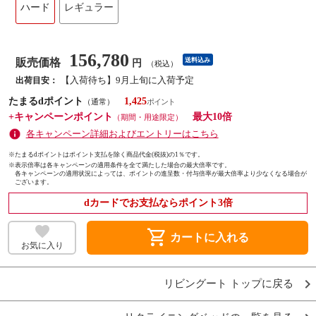
ハード
レギュラー
156,780
販売価格
送料込み
円
（税込）
【入荷待ち】9月上旬に入荷予定
出荷目安：
たまるdポイント
1,425
（通常）
+キャンペーンポイント
最大10倍
（期間・用途限定）
各キャンペーン詳細およびエントリーはこちら
※たまるdポイントはポイント支払を除く商品代金(税抜)の1％です。
※
表示倍率は各キャンペーンの適用条件を全て満たした場合の最大倍率です。
各キャンペーンの適用状況によっては、ポイントの進呈数・付与倍率が最大倍率より少なくなる場合が
ございます。
dカードでお支払ならポイント3倍
shopping_cart
カートに入れる
お気に入り
リビングート トップに戻る