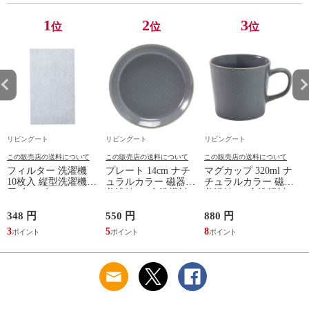
） 【ナチュラル】
1
2
3
位
位
位
リビングート
リビングート
リビングート
この販売店の送料について
この販売店の送料について
この販売店の送料について
フィルター 洗濯機
プレート 14cm ナチ
マグカップ 320ml ナ
10枚入 縦型洗濯機専
ュラルカラー 磁器
チュラルカラー 磁器
用 糸くずフィルター
美濃焼 （ 食洗機対
美濃焼 （ 食洗機対
（ 縦型 シート型 ゴ
応 電子レンジ対応
応 電子レンジ対応
ミ取り 糸くず ゴミ
ケーキ皿 デザート皿
マグ コップ カップ
348 円
550 円
880 円
1
使い捨て 抗菌 洗濯
取り皿 小皿 日本製
コーヒー 紅茶 珈琲
3
5
8
1
くず取り 排水口 ご
デザートプレート ケ
カフェオレ ミルク
み ほこり 髪の毛 掃
ーキ デザート 取皿
洋食器 おしゃれ ）
除 お手入れ 使い切
菓子皿 お皿 丸皿 お
【アッシュ】
り 洗濯グッズ ）
しゃれ ） 【アッシ
ュ】