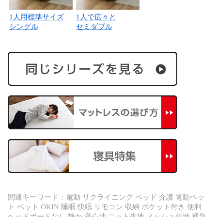
1人用標準サイズ
1人で広々と
シングル
セミダブル
関連キーワード：電動 リクライニング ベッド 介護 電動ベッ
ト ベット OKIN 睡眠 快眠 リモコン 収納 ポケット付き 便利
ヘッドボードなし 静か 寝心地 ニット生地 メッシュ生地 通気