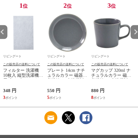
1
2
3
位
位
位
リビングート
リビングート
リビングート
この販売店の送料について
この販売店の送料について
この販売店の送料について
フィルター 洗濯機
プレート 14cm ナチ
マグカップ 320ml ナ
10枚入 縦型洗濯機専
ュラルカラー 磁器
チュラルカラー 磁器
用 糸くずフィルター
美濃焼 （ 食洗機対
美濃焼 （ 食洗機対
（ 縦型 シート型 ゴ
応 電子レンジ対応
応 電子レンジ対応
ミ取り 糸くず ゴミ
ケーキ皿 デザート皿
マグ コップ カップ
348 円
550 円
880 円
1
使い捨て 抗菌 洗濯
取り皿 小皿 日本製
コーヒー 紅茶 珈琲
3
5
8
1
くず取り 排水口 ご
デザートプレート ケ
カフェオレ ミルク
み ほこり 髪の毛 掃
ーキ デザート 取皿
洋食器 おしゃれ ）
除 お手入れ 使い切
菓子皿 お皿 丸皿 お
【アッシュ】
り 洗濯グッズ ）
しゃれ ） 【アッシ
ュ】