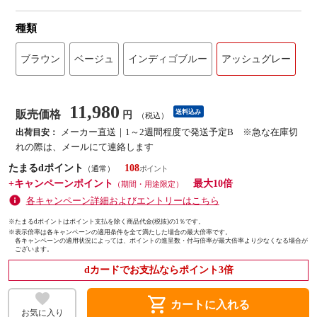
種類
ブラウン
ベージュ
インディゴブルー
アッシュグレー
11,980
販売価格
送料込み
円
（税込）
メーカー直送｜1～2週間程度で発送予定B ※急な在庫切
出荷目安：
れの際は、メールにて連絡します
たまるdポイント
108
（通常）
+キャンペーンポイント
最大10倍
（期間・用途限定）
各キャンペーン詳細およびエントリーはこちら
※たまるdポイントはポイント支払を除く商品代金(税抜)の1％です。
※
表示倍率は各キャンペーンの適用条件を全て満たした場合の最大倍率です。
各キャンペーンの適用状況によっては、ポイントの進呈数・付与倍率が最大倍率より少なくなる場合が
ございます。
dカードでお支払ならポイント3倍
shopping_cart
カートに入れる
お気に入り