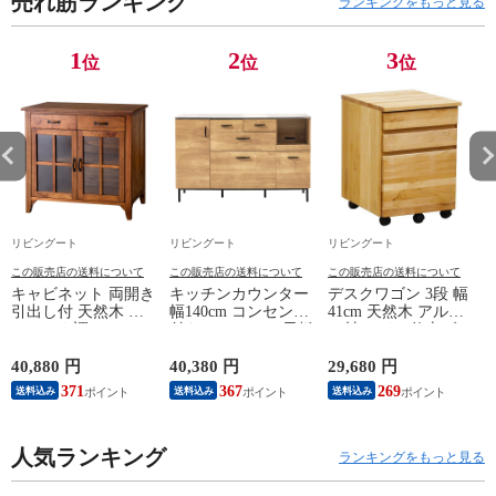
売れ筋ランキング
ランキングをもっと見る
1
2
3
位
位
位
リビングート
リビングート
リビングート
この販売店の送料について
この販売店の送料について
この販売店の送料について
キャビネット 両開き
キッチンカウンター
デスクワゴン 3段 幅
引出し付 天然木 エ
幅140cm コンセント
41cm 天然木 アルダ
スニック調 Timber
付き ステンレス天板
ー材 オイル仕上げ
幅80cm （ リビング
木目調 （ カウンタ
（ 開梱設置 サイド
収納 食器棚 収納 キ
ー 作業台 家電ラッ
ワゴン 袖机 収納 キ
40,880 円
40,380 円
29,680 円
2
ッチン 飾り棚 完成
ク 収納 可動棚 お掃
ャスター付き ワゴン
371
367
269
送料込み
送料込み
送料込み
品 キッチンキャビネ
除ロボット対応 食器
脇机 シンプル デス
ット レトロ ガラス
棚 棚 ラック 2口コン
クサイド 書類収納
扉 ブラウン おしゃ
セント付 脚付 ダー
引き出し 引出 引出
れ ）
人気ランキング
クブラウン ナチュラ
し 小物収納 木製 木
ランキングをもっと見る
ル ウォールナット
目 ナチュラル ）
） 【ナチュラル】