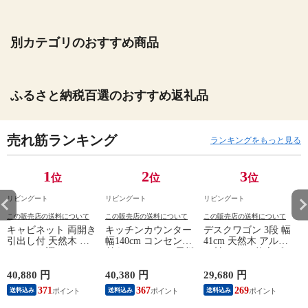
別カテゴリのおすすめ商品
ふるさと納税百選のおすすめ返礼品
売れ筋ランキング
ランキングをもっと見る
1
2
3
位
位
位
リビングート
リビングート
リビングート
この販売店の送料について
この販売店の送料について
この販売店の送料について
キャビネット 両開き
キッチンカウンター
デスクワゴン 3段 幅
引出し付 天然木 エ
幅140cm コンセント
41cm 天然木 アルダ
スニック調 Timber
付き ステンレス天板
ー材 オイル仕上げ
幅80cm （ リビング
木目調 （ カウンタ
（ 開梱設置 サイド
収納 食器棚 収納 キ
ー 作業台 家電ラッ
ワゴン 袖机 収納 キ
40,880 円
40,380 円
29,680 円
2
ッチン 飾り棚 完成
ク 収納 可動棚 お掃
ャスター付き ワゴン
371
367
269
送料込み
送料込み
送料込み
品 キッチンキャビネ
除ロボット対応 食器
脇机 シンプル デス
ット レトロ ガラス
棚 棚 ラック 2口コン
クサイド 書類収納