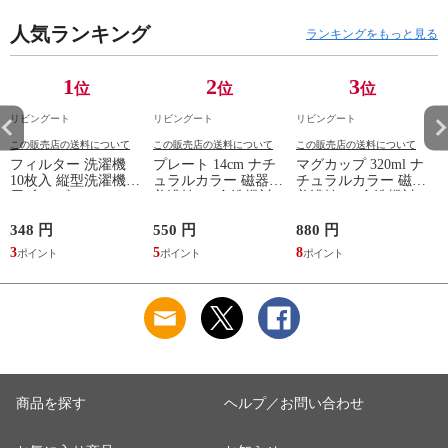
扉 ブラウン おしゃ
セント付 脚付 ダー
引き出し 引出 引出
れ ）
人気ランキング
クブラウン ナチュラ
し 小物収納 木製 木
ランキングをもっと見る
ル ウォールナット
目 ナチュラル ）
） 【ナチュラル】
1
2
3
位
位
位
リビングート
リビングート
リビングート
この販売店の送料について
この販売店の送料について
この販売店の送料について
フィルター 洗濯機
プレート 14cm ナチ
マグカップ 320ml ナ
10枚入 縦型洗濯機専
ュラルカラー 磁器
チュラルカラー 磁器
用 糸くずフィルター
美濃焼 （ 食洗機対
美濃焼 （ 食洗機対
（ 縦型 シート型 ゴ
応 電子レンジ対応
応 電子レンジ対応
ミ取り 糸くず ゴミ
ケーキ皿 デザート皿
マグ コップ カップ
348 円
550 円
880 円
1
使い捨て 抗菌 洗濯
取り皿 小皿 日本製
コーヒー 紅茶 珈琲
3
5
8
1
くず取り 排水口 ご
デザートプレート ケ
カフェオレ ミルク
み ほこり 髪の毛 掃
ーキ デザート 取皿
洋食器 おしゃれ ）
除 お手入れ 使い切
菓子皿 お皿 丸皿 お
【アッシュ】
り 洗濯グッズ ）
しゃれ ） 【アッシ
ュ】
商品を探す
ヘルプ／お問い合わせ