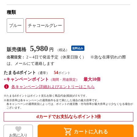
種類
ブルー
チャコールグレー
5,980
販売価格
送料込み
円
（税込）
2～4日で発送予定（休業日除く） ※急な在庫切れの際
出荷目安：
は、メールにて連絡します
たまるdポイント
54
（通常）
+キャンペーンポイント
最大10倍
（期間・用途限定）
各キャンペーン詳細およびエントリーはこちら
※たまるdポイントはポイント支払を除く商品代金(税抜)の1％です。
※
表示倍率は各キャンペーンの適用条件を全て満たした場合の最大倍率です。
各キャンペーンの適用状況によっては、ポイントの進呈数・付与倍率が最大倍率より少なくなる場合が
ございます。
dカードでお支払ならポイント3倍
shopping_cart
カートに入れる
お気に入り