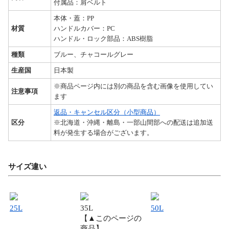
付属品：肩ベルト
本体・蓋：PP
材質
ハンドルカバー：PC
ハンドル・ロック部品：ABS樹脂
種類
ブルー、チャコールグレー
生産国
日本製
※商品ページ内には別の商品を含む画像を使用してい
注意事項
ます
返品・キャンセル区分（小型商品）
区分
※北海道・沖縄・離島・一部山間部への配送は追加送
料が発生する場合がございます。
サイズ違い
25L
35L
50L
【▲このページの
商品】