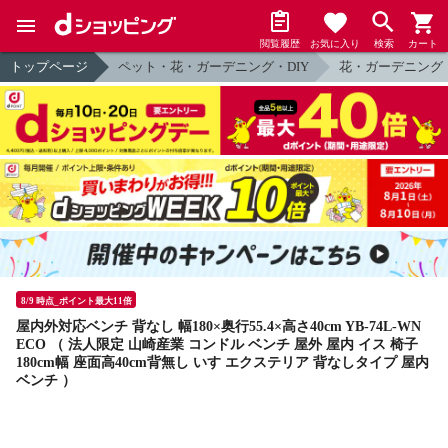
閲覧履歴
お気に入り
検索
カート
トップページ
ペット・花・ガーデニング・DIY
花・ガーデニング
8/9 時点_ポイント最大11倍
屋内外対応ベンチ 背なし 幅180×奥行55.4×高さ40cm YB-74L-WN
ECO （ 法人限定 山崎産業 コンドル ベンチ 屋外 屋内 イス 椅子
180cm幅 座面高40cm背無し いす エクステリア 背なしタイプ 屋内
ベンチ ）