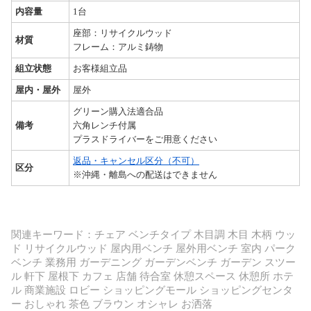
内容量
1台
座部：リサイクルウッド
材質
フレーム：アルミ鋳物
組立状態
お客様組立品
屋内・屋外
屋外
グリーン購入法適合品
備考
六角レンチ付属
プラスドライバーをご用意ください
返品・キャンセル区分（不可）
区分
※沖縄・離島への配送はできません
関連キーワード：チェア ベンチタイプ 木目調 木目 木柄 ウッ
ド リサイクルウッド 屋内用ベンチ 屋外用ベンチ 室内 パーク
ベンチ 業務用 ガーデニング ガーデンベンチ ガーデン スツー
ル 軒下 屋根下 カフェ 店舗 待合室 休憩スペース 休憩所 ホテ
ル 商業施設 ロビー ショッピングモール ショッピングセンタ
ー おしゃれ 茶色 ブラウン オシャレ お洒落