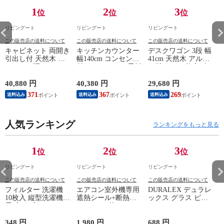
1
2
3
位
位
位
リビングート
リビングート
リビングート
この販売店の送料について
この販売店の送料について
この販売店の送料について
キャビネット 両開き
キッチンカウンター
デスクワゴン 3段 幅
引出し付 天然木 エ
幅140cm コンセント
41cm 天然木 アルダ
スニック調 Timber
付き ステンレス天板
ー材 オイル仕上げ
幅80cm （ リビング
木目調 （ カウンタ
（ 開梱設置 サイド
収納 食器棚 収納 キ
ー 作業台 家電ラッ
ワゴン 袖机 収納 キ
40,880 円
40,380 円
29,680 円
2
ッチン 飾り棚 完成
ク 収納 可動棚 お掃
ャスター付き ワゴン
371
367
269
送料込み
送料込み
送料込み
品 キッチンキャビネ
除ロボット対応 食器
脇机 シンプル デス
ット レトロ ガラス
棚 棚 ラック 2口コン
クサイド 書類収納
扉 ブラウン おしゃ
セント付 脚付 ダー
引き出し 引出 引出
れ ）
人気ランキング
クブラウン ナチュラ
し 小物収納 木製 木
ランキングをもっと見る
ル ウォールナット
目 ナチュラル ）
） 【ナチュラル】
1
2
3
位
位
位
リビングート
リビングート
リビングート
この販売店の送料について
この販売店の送料について
この販売店の送料について
フィルター 洗濯機
エアコン室外機専用
DURALEX デュラレ
10枚入 縦型洗濯機専
遮熱シール+断熱
ックス グラス ピュ
用 糸くずフィルター
20×32cm 4枚セット
ア 350cc （ Pure
（ 縦型 シート型 ゴ
（ エアコン 室外機
350ml 食洗機対応 電
ミ取り 糸くず ゴミ
遮熱 日よけ 日除け
子レンジ対応 全面物
348 円
1,980 円
688 円
5