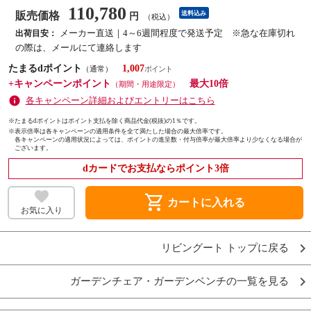
110,780
販売価格
送料込み
円
（税込）
メーカー直送｜4～6週間程度で発送予定 ※急な在庫切れ
出荷目安：
の際は、メールにて連絡します
たまるdポイント
1,007
（通常）
+キャンペーンポイント
最大10倍
（期間・用途限定）
各キャンペーン詳細およびエントリーはこちら
※たまるdポイントはポイント支払を除く商品代金(税抜)の1％です。
※
表示倍率は各キャンペーンの適用条件を全て満たした場合の最大倍率です。
各キャンペーンの適用状況によっては、ポイントの進呈数・付与倍率が最大倍率より少なくなる場合が
ございます。
dカードでお支払ならポイント3倍
shopping_cart
カートに入れる
お気に入り
リビングート トップに戻る
ガーデンチェア・ガーデンベンチの一覧を見る