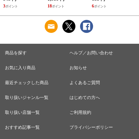
使い捨て 抗菌 洗濯
シール カバー 遮熱
理強化ガラス コップ
3
18
6
5
くず取り 排水口 ご
シート 省エネ 室外
タンブラー 食器 丈
み ほこり 髪の毛 掃
機保護 太陽光 ガー
夫 シンプル クリア
除 お手入れ 使い切
ド 目立たない カッ
透明 洋食器 おしゃ
り 洗濯グッズ ）
トできる ）
れ ）
商品を探す
ヘルプ／お問い合わせ
お気に入り商品
お知らせ
最近チェックした商品
よくあるご質問
取り扱いジャンル一覧
はじめての方へ
取り扱い店舗一覧
ご利用規約
おすすめ記事一覧
プライバシーポリシー