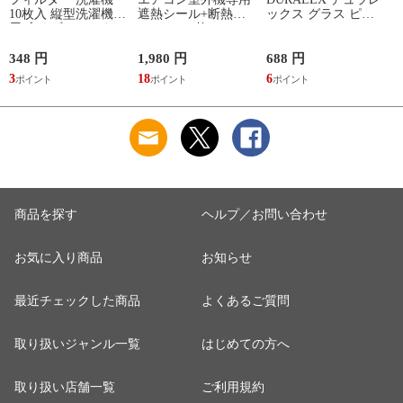
10枚入 縦型洗濯機専
遮熱シール+断熱
ックス グラス ピュ
用 糸くずフィルター
20×32cm 4枚セット
ア 350cc （ Pure
（ 縦型 シート型 ゴ
（ エアコン 室外機
350ml 食洗機対応 電
ミ取り 糸くず ゴミ
遮熱 日よけ 日除け
子レンジ対応 全面物
348 円
1,980 円
688 円
5
使い捨て 抗菌 洗濯
シール カバー 遮熱
理強化ガラス コップ
3
18
6
5
くず取り 排水口 ご
シート 省エネ 室外
タンブラー 食器 丈
み ほこり 髪の毛 掃
機保護 太陽光 ガー
夫 シンプル クリア
除 お手入れ 使い切
ド 目立たない カッ
透明 洋食器 おしゃ
り 洗濯グッズ ）
トできる ）
れ ）
商品を探す
ヘルプ／お問い合わせ
お気に入り商品
お知らせ
最近チェックした商品
よくあるご質問
取り扱いジャンル一覧
はじめての方へ
取り扱い店舗一覧
ご利用規約