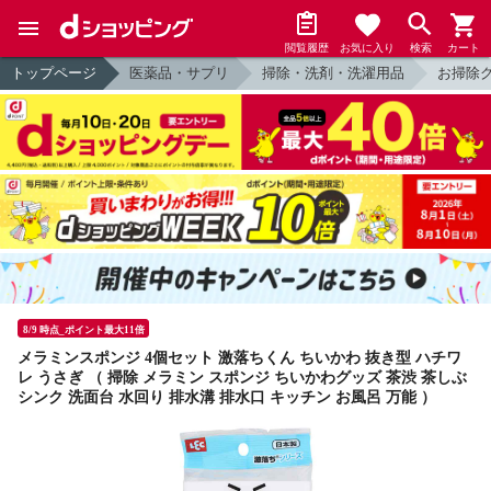
閲覧履歴
お気に入り
検索
カート
トップページ
医薬品・サプリ
掃除・洗剤・洗濯用品
お掃除
8/9 時点_ポイント最大11倍
メラミンスポンジ 4個セット 激落ちくん ちいかわ 抜き型 ハチワ
レ うさぎ （ 掃除 メラミン スポンジ ちいかわグッズ 茶渋 茶しぶ
シンク 洗面台 水回り 排水溝 排水口 キッチン お風呂 万能 ）