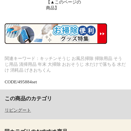
【▲このページの
商品】
関連キーワード：キッチンそうじ お風呂掃除 掃除用品 そう
じ用品 清掃用品 年末 大掃除 おおそうじ 水だけで落ちる 水だ
け 消耗品 げきおちくん
CODE/495884set
この商品のカテゴリ
リビングート