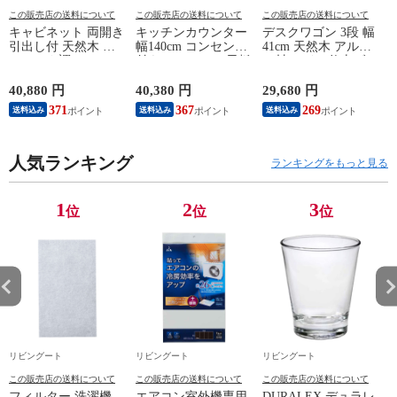
この販売店の送料について
この販売店の送料について
この販売店の送料について
キャビネット 両開き
キッチンカウンター
デスクワゴン 3段 幅
引出し付 天然木 エ
幅140cm コンセント
41cm 天然木 アルダ
スニック調 Timber
付き ステンレス天板
ー材 オイル仕上げ
幅80cm （ リビング
木目調 （ カウンタ
（ 開梱設置 サイド
収納 食器棚 収納 キ
ー 作業台 家電ラッ
ワゴン 袖机 収納 キ
40,880 円
40,380 円
29,680 円
2
ッチン 飾り棚 完成
ク 収納 可動棚 お掃
ャスター付き ワゴン
371
367
269
送料込み
送料込み
送料込み
品 キッチンキャビネ
除ロボット対応 食器
脇机 シンプル デス
ット レトロ ガラス
棚 棚 ラック 2口コン
クサイド 書類収納
扉 ブラウン おしゃ
セント付 脚付 ダー
引き出し 引出 引出
れ ）
人気ランキング
クブラウン ナチュラ
し 小物収納 木製 木
ランキングをもっと見る
ル ウォールナット
目 ナチュラル ）
） 【ナチュラル】
1
2
3
位
位
位
リビングート
リビングート
リビングート
この販売店の送料について
この販売店の送料について
この販売店の送料について
フィルター 洗濯機
エアコン室外機専用
DURALEX デュラレ