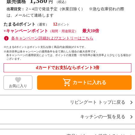
1,380
販売価格
円
（税込）
2～4日で発送予定（休業日除く） ※急な在庫切れの際
出荷目安：
は、メールにて連絡します
たまるdポイント
12
（通常）
+キャンペーンポイント
最大10倍
（期間・用途限定）
各キャンペーン詳細およびエントリーはこちら
※たまるdポイントはポイント支払を除く商品代金(税抜)の1％です。
※
表示倍率は各キャンペーンの適用条件を全て満たした場合の最大倍率です。
各キャンペーンの適用状況によっては、ポイントの進呈数・付与倍率が最大倍率より少なくなる場合が
ございます。
dカードでお支払ならポイント3倍
shopping_cart
カートに入れる
お気に入り
リビングート トップに戻る
キッチンの一覧を見る