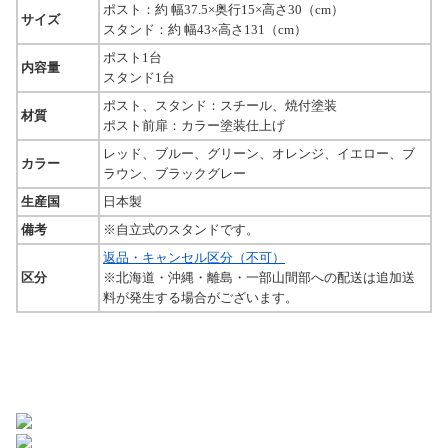
ポスト：約 幅37.5×奥行15×高さ30（cm）
サイズ
スタンド：約 幅43×高さ131（cm）
ポスト1台
内容量
スタンド1台
ポスト、スタンド：スチール、焼付塗装
材質
ポスト前扉：カラー塗装仕上げ
レッド、ブルー、グリーン、オレンジ、イエロー、ブ
カラー
ラウン、ブラックグレー
生産国
日本製
備考
※自立式のスタンドです。
返品・キャンセル区分（不可）
区分
※北海道・沖縄・離島・一部山間部への配送は追加送
料が発生する場合がございます。