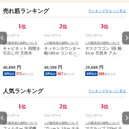
売れ筋ランキング
ランキングをもっと見る
1
2
3
位
位
位
リビングート
リビングート
リビングート
この販売店の送料について
この販売店の送料について
この販売店の送料について
キャビネット 両開き
キッチンカウンター
デスクワゴン 3段 幅
引出し付 天然木 エ
幅140cm コンセント
41cm 天然木 アルダ
スニック調 Timber
付き ステンレス天板
ー材 オイル仕上げ
幅80cm （ リビング
木目調 （ カウンタ
（ 開梱設置 サイド
収納 食器棚 収納 キ
ー 作業台 家電ラッ
ワゴン 袖机 収納 キ
40,880 円
40,380 円
29,680 円
2
ッチン 飾り棚 完成
ク 収納 可動棚 お掃
ャスター付き ワゴン
371
367
269
送料込み
送料込み
送料込み
品 キッチンキャビネ
除ロボット対応 食器
脇机 シンプル デス
ット レトロ ガラス
棚 棚 ラック 2口コン
クサイド 書類収納
扉 ブラウン おしゃ
セント付 脚付 ダー
引き出し 引出 引出
れ ）
人気ランキング
クブラウン ナチュラ
し 小物収納 木製 木
ランキングをもっと見る
ル ウォールナット
目 ナチュラル ）
） 【ナチュラル】
1
2
3
位
位
位
リビングート
リビングート
リビングート
この販売店の送料について
この販売店の送料について
この販売店の送料について
フィルター 洗濯機
プレート 14cm ナチ
マグカップ 320ml ナ