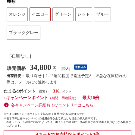
種類
オレンジ
イエロー
グリーン
レッド
ブルー
ブラックグレー
［在庫なし］
34,800
販売価格
送料込み
円
（税込）
取り寄せ｜2～3週間程度で発送予定A ※急な在庫切れの
出荷目安：
際は、メールにて連絡します
たまるdポイント
316
（通常）
+キャンペーンポイント
最大10倍
（期間・用途限定）
各キャンペーン詳細およびエントリーはこちら
※たまるdポイントはポイント支払を除く商品代金(税抜)の1％です。
※
表示倍率は各キャンペーンの適用条件を全て満たした場合の最大倍率です。
各キャンペーンの適用状況によっては、ポイントの進呈数・付与倍率が最大倍率より少なくなる場合が
ございます。
dカードでお支払ならポイント3倍