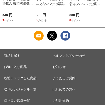
10枚入 縦型洗濯機専
ュラルカラー 磁器
チュラルカラー 磁器
用 糸くずフィルター
美濃焼 （ 食洗機対
美濃焼 （ 食洗機対
（ 縦型 シート型 ゴ
応 電子レンジ対応
応 電子レンジ対応
ミ取り 糸くず ゴミ
ケーキ皿 デザート皿
マグ コップ カップ
348 円
550 円
880 円
1
使い捨て 抗菌 洗濯
取り皿 小皿 日本製
コーヒー 紅茶 珈琲
3
5
8
1
くず取り 排水口 ご
デザートプレート ケ
カフェオレ ミルク
み ほこり 髪の毛 掃
ーキ デザート 取皿
洋食器 おしゃれ ）
除 お手入れ 使い切
菓子皿 お皿 丸皿 お
【アッシュ】
り 洗濯グッズ ）
しゃれ ） 【アッシ
ュ】
商品を探す
ヘルプ／お問い合わせ
お気に入り商品
お知らせ
最近チェックした商品
よくあるご質問
取り扱いジャンル一覧
はじめての方へ
取り扱い店舗一覧
ご利用規約