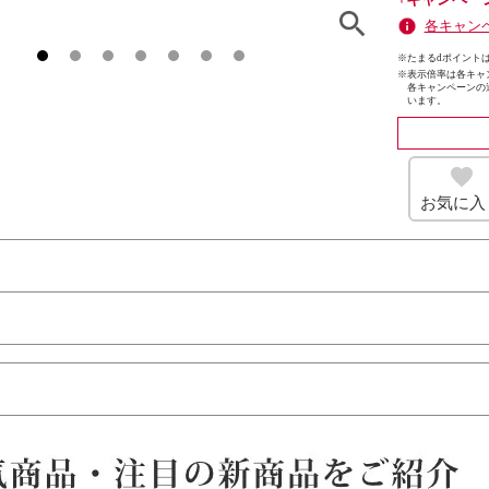
各キャン
※たまるdポイントは
※
表示倍率は各キャ
各キャンペーンの
います。
お気に入