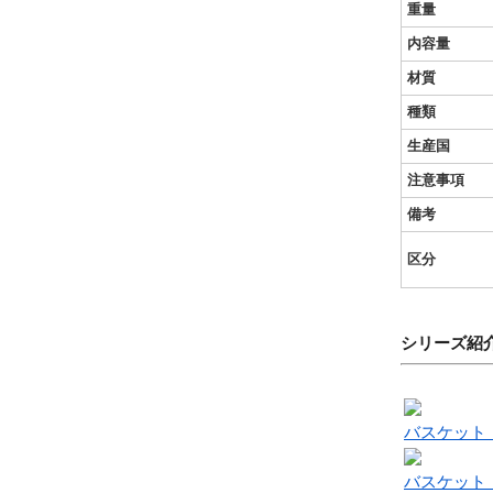
重量
内容量
材質
種類
生産国
注意事項
備考
区分
シリーズ紹
バスケット
バスケット