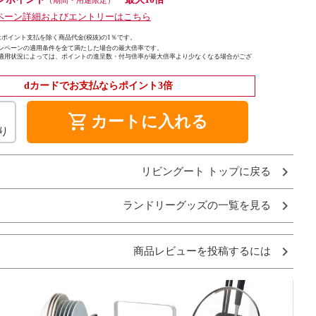
（期間・用途限定）
ペーン詳細およびエントリーはこちら
ポイント支払を除く商品代金(税抜)の1％です。
ンペーンの適用条件を全て満たした場合の最大倍率です。
適用状況によっては、ポイントの進呈数・付与倍率が最大倍率より少なくなる場合がござ
dカードでお支払ならポイント3倍
shopping_cart
カートに入れる
り
リビングート トップに戻る
ランドリーグッズの一覧を見る
商品レビューを投稿するには