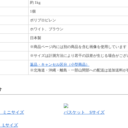
約 1kg
1個
ポリプロピレン
ホワイト、ブラウン
日本製
※商品ページ内には別の商品を含む画像を使用しています
※サイズは計測方法により若干の誤差が生じる場合がござ
返品・キャンセル区分（小型商品）
※北海道・沖縄・離島・一部山間部への配送は追加送料が
介
 ミニサイズ
バスケット Sサイズ
 Lサイズ