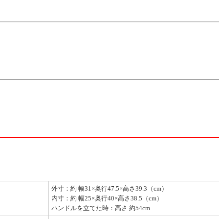
外寸：約 幅31×奥行47.5×高さ39.3（cm）
内寸：約 幅25×奥行40×高さ38.5（cm）
ハンドルを立てた時：高さ 約54cm