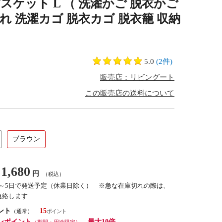
スケット L （ 洗濯かご 脱衣かご
 洗濯カゴ 脱衣カゴ 脱衣籠 収納
5.0
(2件)
販売店：リビングート
この販売店の送料について
ブラウン
1,680
円
（税込）
3～5日で発送予定（休業日除く） ※急な在庫切れの際は、
連絡します
ント
15
（通常）
ンポイント
最大10倍