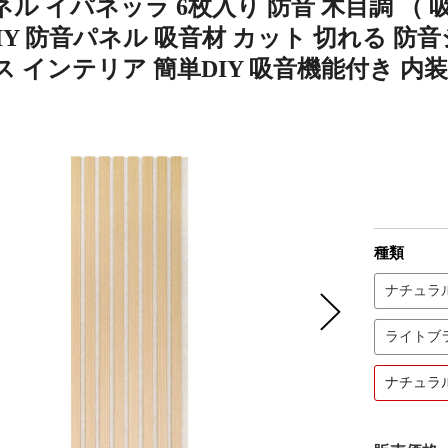
ル イパネッラ 6枚入り 防音 木目調 （
DIY 防音パネル 吸音材 カット 切れる 防
 インテリア 簡単DIY 吸音機能付き 内装
】
種類
ナチュラ
ライトブ
ナチュラ