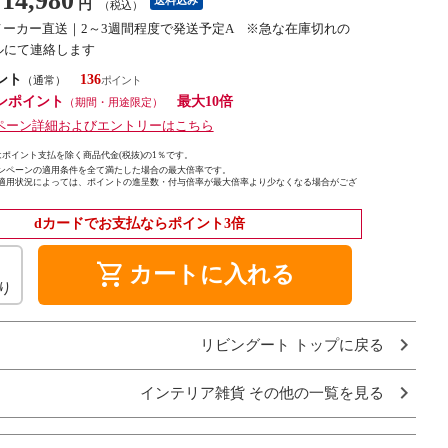
14,980
円
（税込）
メーカー直送｜2～3週間程度で発送予定A ※急な在庫切れの
ルにて連絡します
ント
136
（通常）
ンポイント
最大10倍
（期間・用途限定）
ペーン詳細およびエントリーはこちら
ポイント支払を除く商品代金(税抜)の1％です。
ンペーンの適用条件を全て満たした場合の最大倍率です。
適用状況によっては、ポイントの進呈数・付与倍率が最大倍率より少なくなる場合がござ
dカードでお支払ならポイント3倍
shopping_cart
カートに入れる
り
リビングート トップに戻る
インテリア雑貨 その他の一覧を見る