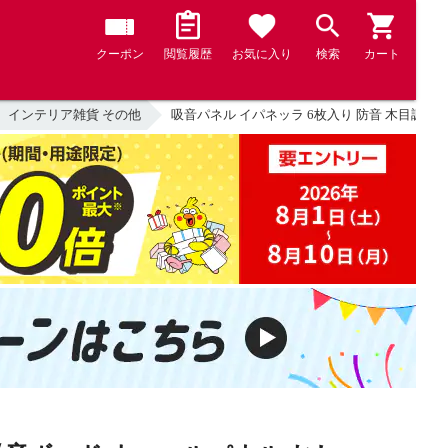
クーポン
閲覧履歴
お気に入り
検索
カート
インテリア雑貨 その他
吸音パネル イパネッラ 6枚入り 防音 木目調 （