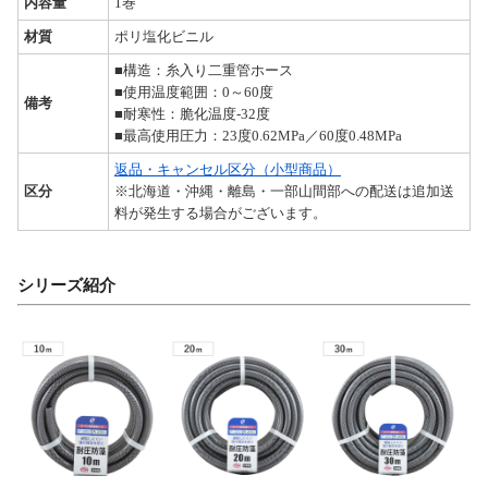
内容量
1巻
材質
ポリ塩化ビニル
■構造：糸入り二重管ホース
■使用温度範囲：0～60度
備考
■耐寒性：脆化温度-32度
■最高使用圧力：23度0.62MPa／60度0.48MPa
返品・キャンセル区分（小型商品）
区分
※北海道・沖縄・離島・一部山間部への配送は追加送
料が発生する場合がございます。
シリーズ紹介