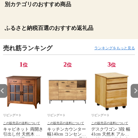
別カテゴリのおすすめ商品
ふるさと納税百選のおすすめ返礼品
売れ筋ランキング
ランキングをもっと見る
1
2
3
位
位
位
リビングート
リビングート
リビングート
この販売店の送料について
この販売店の送料について
この販売店の送料について
キャビネット 両開き
キッチンカウンター
デスクワゴン 3段 幅
引出し付 天然木 エ
幅140cm コンセント
41cm 天然木 アルダ