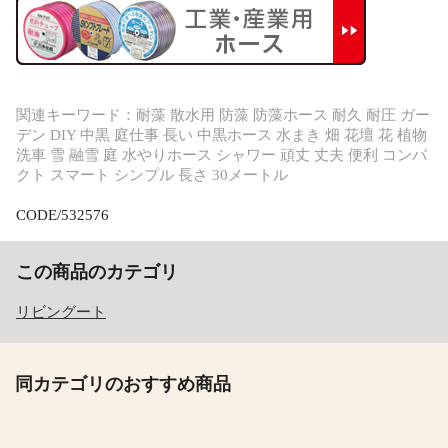
関連キーワード：耐藻 散水用 防藻 防藻ホース 耐久 耐圧 ガー
デン DIY 中黒 庭仕事 長い 中黒ホース 水まき 畑 花壇 花 植物
洗車 雪 融雪 庭 水やりホース シャワー 頑丈 丈夫 便利 コンパ
クト スマート シンプル 長さ 30メートル
CODE/532576
この商品のカテゴリ
リビングート
同カテゴリのおすすめ商品