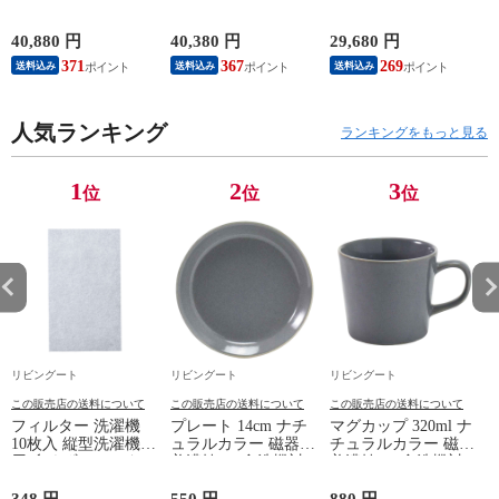
スニック調 Timber
付き ステンレス天板
ー材 オイル仕上げ
幅80cm （ リビング
木目調 （ カウンタ
（ 開梱設置 サイド
収納 食器棚 収納 キ
ー 作業台 家電ラッ
ワゴン 袖机 収納 キ
40,880 円
40,380 円
29,680 円
2
ッチン 飾り棚 完成
ク 収納 可動棚 お掃
ャスター付き ワゴン
371
367
269
送料込み
送料込み
送料込み
品 キッチンキャビネ
除ロボット対応 食器
脇机 シンプル デス
ット レトロ ガラス
棚 棚 ラック 2口コン
クサイド 書類収納
扉 ブラウン おしゃ
セント付 脚付 ダー
引き出し 引出 引出
れ ）
人気ランキング
クブラウン ナチュラ
し 小物収納 木製 木
ランキングをもっと見る
ル ウォールナット
目 ナチュラル ）
） 【ナチュラル】
1
2
3
位
位
位
リビングート
リビングート
リビングート
この販売店の送料について
この販売店の送料について
この販売店の送料について
フィルター 洗濯機
プレート 14cm ナチ
マグカップ 320ml ナ
10枚入 縦型洗濯機専
ュラルカラー 磁器
チュラルカラー 磁器
用 糸くずフィルター
美濃焼 （ 食洗機対
美濃焼 （ 食洗機対
（ 縦型 シート型 ゴ
応 電子レンジ対応
応 電子レンジ対応
ミ取り 糸くず ゴミ
ケーキ皿 デザート皿
マグ コップ カップ
348 円
550 円
880 円
1