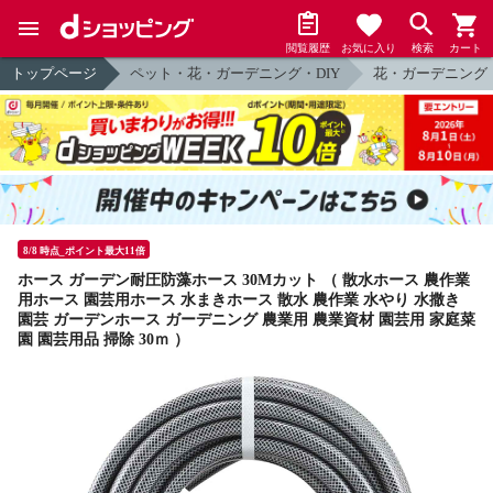
閲覧履歴
お気に入り
検索
カート
トップページ
ペット・花・ガーデニング・DIY
花・ガーデニング
8/8 時点_ポイント最大11倍
ホース ガーデン耐圧防藻ホース 30Mカット （ 散水ホース 農作業
用ホース 園芸用ホース 水まきホース 散水 農作業 水やり 水撒き
園芸 ガーデンホース ガーデニング 農業用 農業資材 園芸用 家庭菜
園 園芸用品 掃除 30ｍ ）