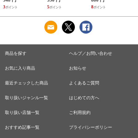
使い捨て 抗菌 洗濯
取り皿 小皿 日本製
コーヒー 紅茶 珈琲
3
5
8
1
くず取り 排水口 ご
デザートプレート ケ
カフェオレ ミルク
み ほこり 髪の毛 掃
ーキ デザート 取皿
洋食器 おしゃれ ）
除 お手入れ 使い切
菓子皿 お皿 丸皿 お
【アッシュ】
り 洗濯グッズ ）
しゃれ ） 【アッシ
ュ】
商品を探す
ヘルプ／お問い合わせ
お気に入り商品
お知らせ
最近チェックした商品
よくあるご質問
取り扱いジャンル一覧
はじめての方へ
取り扱い店舗一覧
ご利用規約
おすすめ記事一覧
プライバシーポリシー