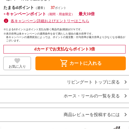
たまるdポイント
37
（通常）
+キャンペーンポイント
最大10倍
（期間・用途限定）
各キャンペーン詳細およびエントリーはこちら
※たまるdポイントはポイント支払を除く商品代金(税抜)の1％です。
※
表示倍率は各キャンペーンの適用条件を全て満たした場合の最大倍率です。
各キャンペーンの適用状況によっては、ポイントの進呈数・付与倍率が最大倍率より少なくなる場合が
ございます。
dカードでお支払ならポイント3倍
shopping_cart
カートに入れる
お気に入り
リビングート トップに戻る
ホース・リールの一覧を見る
商品レビューを投稿するには