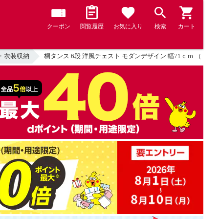
クーポン
閲覧履歴
お気に入り
検索
カート
・衣装収納
桐タンス 6段 洋風チェスト モダンデザイン 幅71ｃｍ （ タン