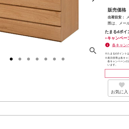
販売価格
出荷目安：
際は、メー
たまるdポイ
+キャンペー
各キャン
※たまるdポイントは
※
表示倍率は各キャ
各キャンペーンの
います。
お気に入