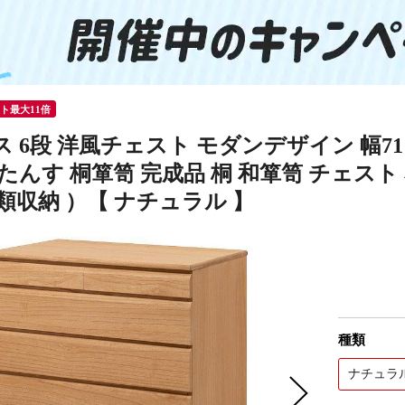
ント最大11倍
 6段 洋風チェスト モダンデザイン 幅71
たんす 桐箪笥 完成品 桐 和箪笥 チェスト
類収納 ）【 ナチュラル 】
種類
ナチュラ