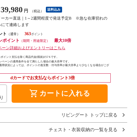
39,980
送料込み
円
（税込）
メーカー直送｜1～2週間程度で発送予定B ※急な在庫切れの
ルにて連絡します
ント
363
（通常）
ンポイント
最大10倍
（期間・用途限定）
ペーン詳細およびエントリーはこちら
ポイント支払を除く商品代金(税抜)の1％です。
ンペーンの適用条件を全て満たした場合の最大倍率です。
適用状況によっては、ポイントの進呈数・付与倍率が最大倍率より少なくなる場合がござ
dカードでお支払ならポイント3倍
shopping_cart
カートに入れる
り
リビングート トップに戻る
チェスト・衣装収納の一覧を見る