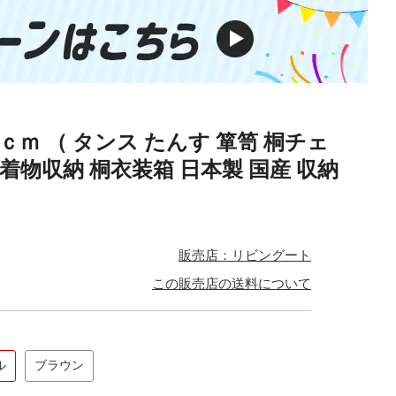
ｃｍ （ タンス たんす 箪笥 桐チェ
 着物収納 桐衣装箱 日本製 国産 収納
販売店：リビングート
この販売店の送料について
ル
ブラウン