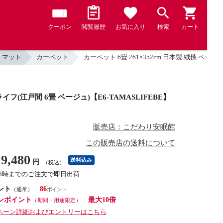
クーポン
閲覧履歴
お気に入り
検索
カート
・マット
カーペット
カーペット 6畳 261×352cm 日本製 絨毯 ペッ
イフ(江戸間 6畳 ベージュ)【E6-TAMASLIFEBE】
販売店：こだわり安眠館
この販売店の送料について
9,480
送料込み
円
（税込）
13時までのご注文で即日出荷
ント
86
（通常）
ンポイント
最大10倍
（期間・用途限定）
ペーン詳細およびエントリーはこちら