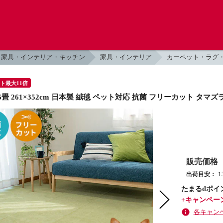
家具・インテリア・キッチン
家具・インテリア
カーペット・ラグ
ント最大11倍
畳 261×352cm 日本製 絨毯 ペット対応 抗菌 フリーカット タマズラ
販売価格
出荷目安：
たまるdポイ
+キャンペー
各キャン