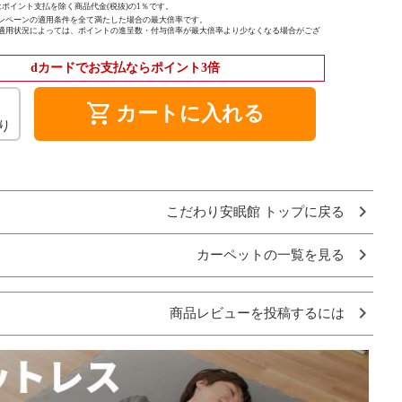
ポイント支払を除く商品代金(税抜)の1％です。
ンペーンの適用条件を全て満たした場合の最大倍率です。
適用状況によっては、ポイントの進呈数・付与倍率が最大倍率より少なくなる場合がござ
dカードでお支払ならポイント3倍
shopping_cart
カートに入れる
り
こだわり安眠館 トップに戻る
カーペットの一覧を見る
商品レビューを投稿するには