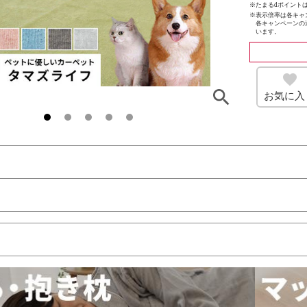
※たまるdポイントは
※
表示倍率は各キャ
各キャンペーンの
います。
お気に入