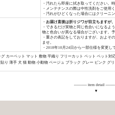
・汚れたら即座に拭き取ってください。
・メンテナンスの際は中性洗剤をご使用
・汚れがひどくなった場合にはクリーニ
・
お届け直後は折りジワが目立ちますが
・できるだけ実物と同じ色合いになるよ
物と色合いが異なる場合がございます。
・重さの表記をしておりますが、およそ
ませ。
・2018年10月24日から一部仕様を変更
d | ラグ カーペット マット 敷物 平織り フリーカット ペット ペット対応 
貼り 薄手 犬 猫 動物 小動物 ベージュ ブラック グレー ピンク 
---------- item detail -------
▼