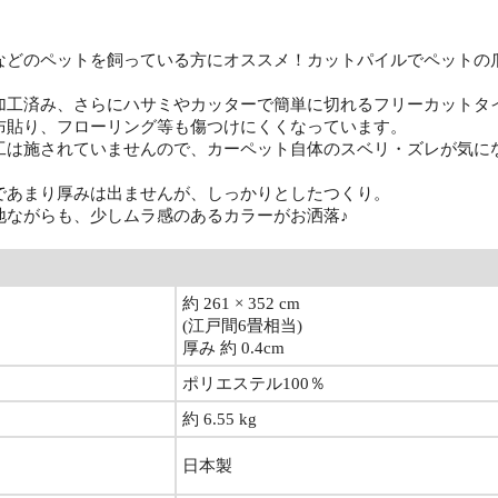
などのペットを飼っている方にオススメ！カットパイルでペットの
加工済み、さらにハサミやカッターで簡単に切れるフリーカットタ
布貼り、フローリング等も傷つけにくくなっています。
工は施されていませんので、カーペット自体のスベリ・ズレが気に
であまり厚みは出ませんが、しっかりとしたつくり。
地ながらも、少しムラ感のあるカラーがお洒落♪
約 261 × 352 cm
(江戸間6畳相当)
厚み 約 0.4cm
ポリエステル100％
約 6.55 kg
日本製